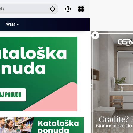
WEB
×