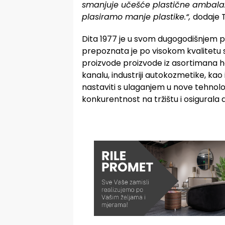
smanjuje učešće plastične ambalaž
plasiramo manje plastike.“,
dodaje 
Dita 1977 je u svom dugogodišnjem p
prepoznata je po visokom kvalitetu sv
proizvode proizvode iz asortimana h
kanalu, industriji autokozmetike, ka
nastaviti s ulaganjem u nove tehnolog
konkurentnost na tržištu i osigurala d