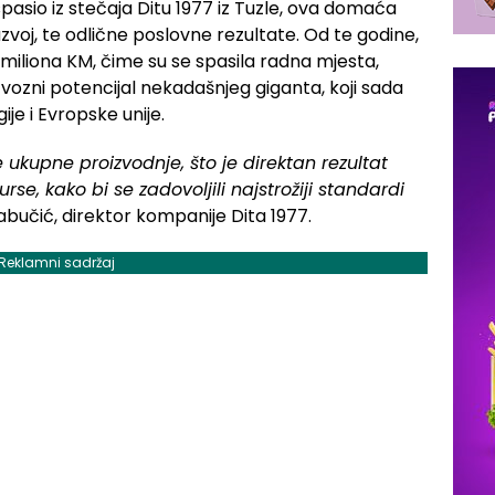
pasio iz stečaja Ditu 1977 iz Tuzle, ova domaća
razvoj, te odlične poslovne rezultate. Od te godine,
15 miliona KM, čime su se spasila radna mjesta,
o izvozni potencijal nekadašnjeg giganta, koji sada
gije i Evropske unije.
 ukupne proizvodnje, što je direktan rezultat
urse, kako bi se zadovoljili najstrožiji standardi
 Tabučić, direktor kompanije Dita 1977.
Reklamni sadržaj