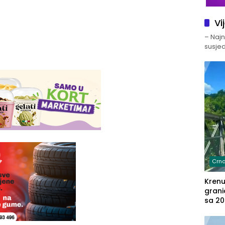
Vi
– Najno
susjed
Crna
Kren
grani
sa 20
marih
u aut