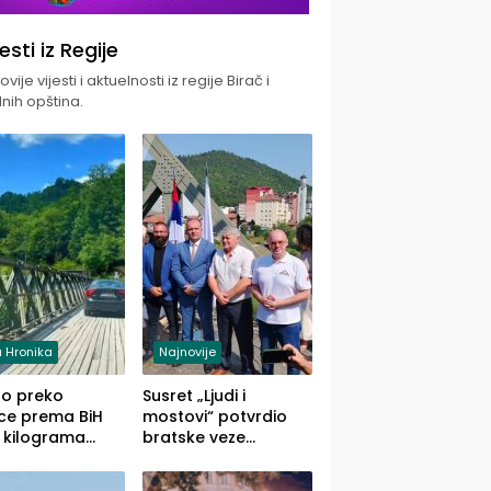
jesti iz Regije
vije vijesti i aktuelnosti iz regije Birač i
nih opština.
 Hronika
Najnovije
uo preko
Susret „Ljudi i
ce prema BiH
mostovi“ potvrdio
 kilograma
bratske veze
uane sakrivene
Zvornika i Malog
omobilu
Zvornika