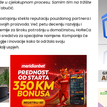
e u cjelokupnom procesu. Samim tim na tržište
Tabučić.
ostojanju stekla reputaciju pouzdanog partnera i
ojih proizvoda. Već petu deceniju razvijaju i
emije za široku potrošnju u domaćinstvu, HoReCa
o i sredstva za specijalne namjene. Kompanija će
ije i inovacije kako bi održala svoju
alji uspjeh.