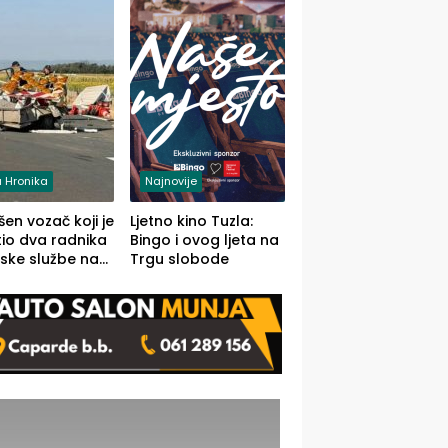
 Hronika
Najnovije
en vozač koji je
Ljetno kino Tuzla:
io dva radnika
Bingo i ovog ljeta na
ske službe na
Trgu slobode
od Loznice
a Šapcu
O)