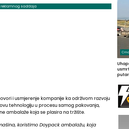
j reklamnog sadržaja
Crna
Uhapš
usmrt
putar
putu 
prem
(FOT
govori i usmjerenje kompanije ka održivom razvoju
e u novu tehnologiju u procesu samog pakovanja,
ne ambalaže koja se plasira na tržište.
mašina, koristimo Doypack ambalažu, koja