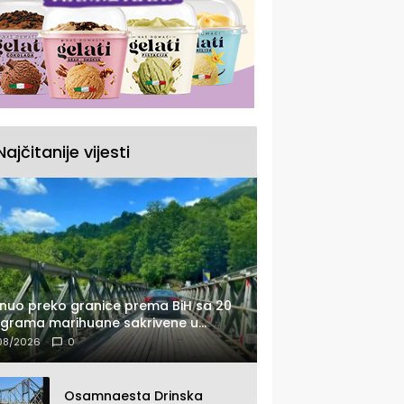
Najčitanije vijesti
nuo preko granice prema BiH sa 20
ograma marihuane sakrivene u
tomobilu
08/2026
0
Osamnaesta Drinska