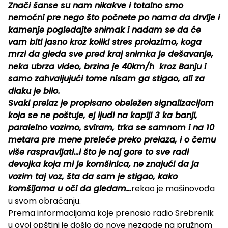
Znači šanse su nam nikakve i totalno smo
nemoćni pre nego što počnete po nama da drvlje i
kamenje pogledajte snimak i nadam se da će
vam biti jasno kroz koliki stres prolazimo, koga
mrzi da gleda sve pred kraj snimka je dešavanje,
neka ubrza video, brzina je 40km/h kroz Banju i
samo zahvaljujući tome nisam ga stigao, ali za
dlaku je bilo.
Svaki prelaz je propisano obeležen signalizacijom
koja se ne poštuje, ej ljudi na kapiji 3 ka banji,
paralelno vozimo, sviram, trka se samnom i na 10
metara pre mene preleće preko prelaza, i o čemu
više raspravljati…i što je naj gore to sve radi
devojka koja mi je komšinica, ne znajući da ja
vozim taj voz, šta da sam je stigao, kako
komšijama u oči da gledam…
rekao je mašinovođa
u svom obraćanju.
Prema informacijama koje prenosio radio Srebrenik
u ovoj opštini je došlo do nove nezgode na pružnom