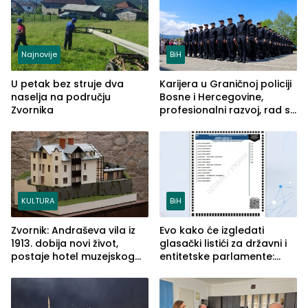
Najnovije
BiH
U petak bez struje dva
Karijera u Graničnoj policiji
naselja na području
Bosne i Hercegovine,
Zvornika
profesionalni razvoj, rad sa
savremenom opremom i
služba građanima
KULTURA
BiH
Zvornik: Andraševa vila iz
Evo kako će izgledati
1913. dobija novi život,
glasački listići za državni i
postaje hotel muzejskog
entitetske parlamente:
tipa
Najveće izmjene biće
vidljive na njima