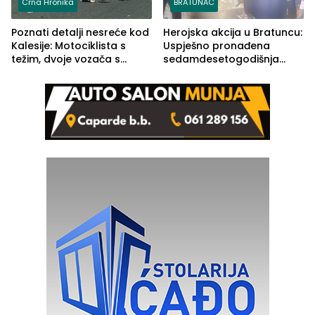
Crna Hronika
BRATUNAC
Poznati detalji nesreće kod
Herojska akcija u Bratuncu:
Kalesije: Motociklista s
Uspješno pronađena
težim, dvoje vozača s
sedamdesetogodišnja
lakšim povredama
Ivanka Lazić, rodom iz
Kravice.