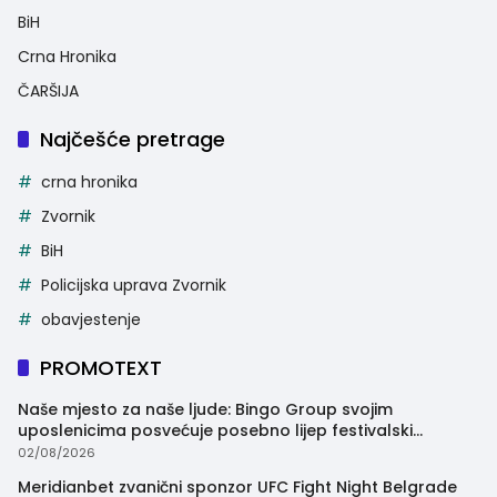
BiH
Crna Hronika
ČARŠIJA
Najčešće pretrage
crna hronika
Zvornik
BiH
Policijska uprava Zvornik
obavjestenje
PROMOTEXT
Naše mjesto za naše ljude: Bingo Group svojim
uposlenicima posvećuje posebno lijep festivalski
trenutak
02/08/2026
Meridianbet zvanični sponzor UFC Fight Night Belgrade