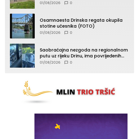
vatru (FOTO)
01/08/2026
0
Osamnaesta Drinska regata okupila
stotine učesnika (FOTO)
01/08/2026
0
Saobraćajna nezgoda na regionalnom
putu uz rijeku Drinu, ima povrijeđenih
lica (FOTO)
01/08/2026
0