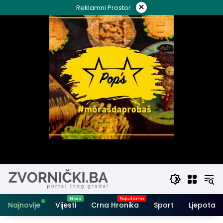
Skip
×
Reklamni Prostor
to
content
Najnovije
Vijesti
Crna Hronika
Sport
Ljepota i 