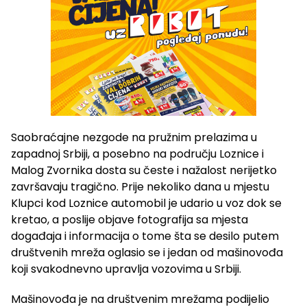
Saobraćajne nezgode na pružnim prelazima u
zapadnoj Srbiji, a posebno na području Loznice i
Malog Zvornika dosta su česte i nažalost nerijetko
završavaju tragično. Prije nekoliko dana u mjestu
Klupci kod Loznice automobil je udario u voz dok se
kretao, a poslije objave fotografija sa mjesta
događaja i informacija o tome šta se desilo putem
društvenih mreža oglasio se i jedan od mašinovođa
koji svakodnevno upravlja vozovima u Srbiji.
Mašinovođa je na društvenim mrežama podijelio