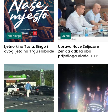
Najnovije
Biznis
Ljetno kino Tuzla: Bingo i
Uprava Nove Željezare
ovog ljeta na Trgu slobode
Zenica odbila oba
prijedloga Vlade FBiH:
Ustrajni da je stečaj jedino
rješenje