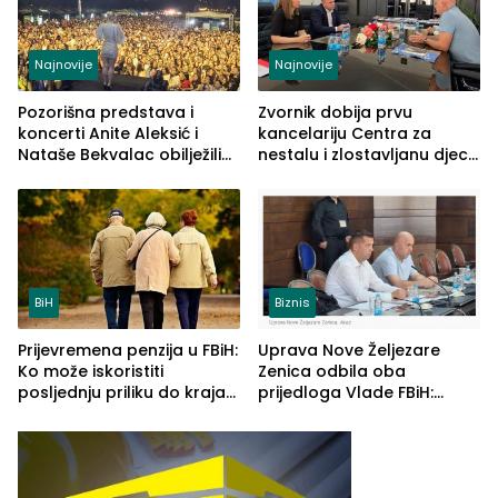
Najnovije
Najnovije
Pozorišna predstava i
Zvornik dobija prvu
koncerti Anite Aleksić i
kancelariju Centra za
Nataše Bekvalac obilježili
nestalu i zlostavljanu djecu
četvrto veče Zvorničkog
u RS-u
ljeta (FOTO)
BiH
Biznis
Prijevremena penzija u FBiH:
Uprava Nove Željezare
Ko može iskoristiti
Zenica odbila oba
posljednju priliku do kraja
prijedloga Vlade FBiH:
2026. godine
Ustrajni da je stečaj jedino
rješenje