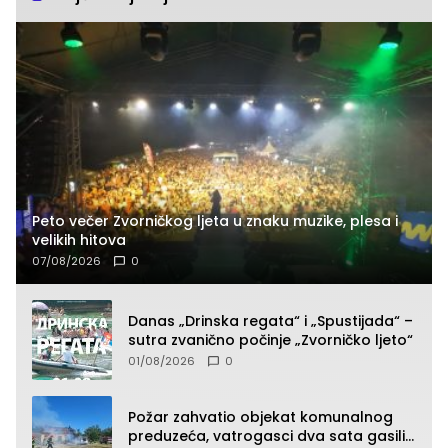
Peto večer Zvorničkog ljeta u znaku muzike, plesa i
velikih hitova
07/08/2026
0
Danas „Drinska regata“ i „Spustijada“ –
sutra zvanično počinje „Zvorničko ljeto“
01/08/2026
0
Požar zahvatio objekat komunalnog
preduzeća, vatrogasci dva sata gasili