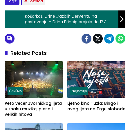
Tags:
Loznica
Košarkaši Drine „razbili“ Derventu na
gostovanju – Drina Princip brojala do 127
Related Posts
ČARŠIJA
Najnovije
Peto večer Zvorničkog ljeta
Ljetno kino Tuzla: Bingo i
u znaku muzike, plesa i
ovog ljeta na Trgu slobode
velikih hitova