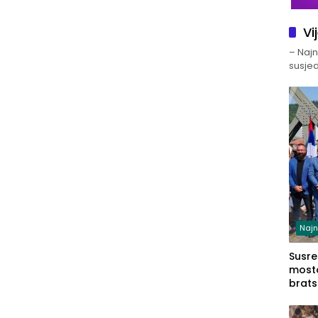
Vi
– Najno
susjed
Najn
Susret
mosto
brats
Zvorn
Zvorn