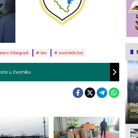
ezero Višegrad
les
zvornički.ba
esta u Zvorniku
Pož
obj
07/