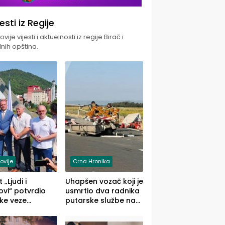
jesti iz Regije
vije vijesti i aktuelnosti iz regije Birač i
nih opština.
ovije
Crna Hronika
 „Ljudi i
Uhapšen vozač koji je
vi“ potvrdio
usmrtio dva radnika
ke veze
putarske službe na
ika i Malog
putu od Loznice
ika
prema Šapcu