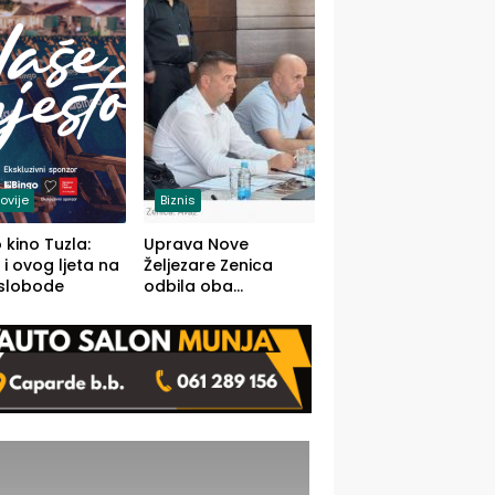
(FOTO)
ovije
Biznis
 kino Tuzla:
Uprava Nove
 i ovog ljeta na
Željezare Zenica
 slobode
odbila oba
prijedloga Vlade
FBiH: Ustrajni da je
stečaj jedino rješenje