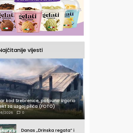
Najčitanije vijesti
ar kod Srebrenice, potpuno izgorio
ekt za uzgoj pilića (FOTO)
08/2026
0
Danas „Drinska regata“ i