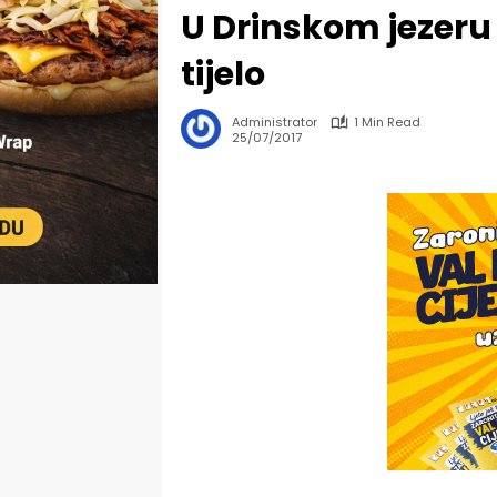
U Drinskom jezeru
tijelo
Administrator
1 Min Read
25/07/2017