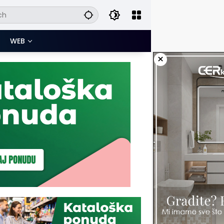
WEB
×