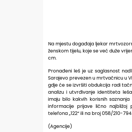
Na mjestu događaja ljekar mrtvozorn
ženskom tijelu, koje se već duže vrij
cm.
Pronađeni leš je uz saglasnost nadl
Sarajevo prevezen u mrtvačnicu u V
gdje će se izvršiti obdukcija radi ta
analizu i utvrđivanje identiteta le
imaju bilo kakvih korisnih saznanja 
informacije prijave lično najbližoj 
telefona „122“ ili na broj 058/210-794.
(Agencije)