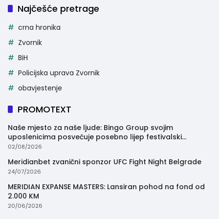
Najčešće pretrage
crna hronika
Zvornik
BiH
Policijska uprava Zvornik
obavjestenje
PROMOTEXT
Naše mjesto za naše ljude: Bingo Group svojim
uposlenicima posvećuje posebno lijep festivalski
trenutak
02/08/2026
Meridianbet zvanični sponzor UFC Fight Night Belgrade
24/07/2026
MERIDIAN EXPANSE MASTERS: Lansiran pohod na fond od
2.000 KM
20/06/2026