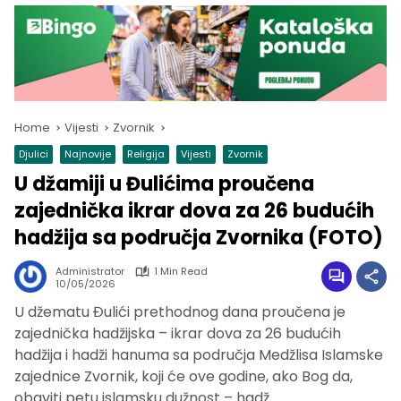
Home
Vijesti
Zvornik
Djulici
Najnovije
Religija
Vijesti
Zvornik
U džamiji u Đulićima proučena
zajednička ikrar dova za 26 budućih
hadžija sa područja Zvornika (FOTO)
Administrator
1 Min Read
10/05/2026
U džematu Đulići prethodnog dana proučena je
zajednička hadžijska – ikrar dova za 26 budućih
hadžija i hadži hanuma sa područja Medžlisa Islamske
zajednice Zvornik, koji će ove godine, ako Bog da,
obaviti petu islamsku dužnost – hadž.