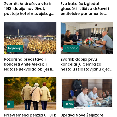
Zvornik: Andraševa vila iz
Evo kako će izgledati
1913. dobija novi život,
glasački listići za državni i
postaje hotel muzejskog
entitetske parlamente:
tipa
Najveće izmjene biće
vidljive na njima
Najnovije
Najnovije
Pozorišna predstava i
Zvornik dobija prvu
koncerti Anite Aleksić i
kancelariju Centra za
Nataše Bekvalac obilježili
nestalu i zlostavljanu djecu
četvrto veče Zvorničkog
u RS-u
ljeta (FOTO)
BiH
Biznis
Prijevremena penzija u FBiH:
Uprava Nove Željezare