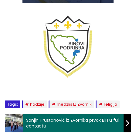
Tags:
hadzije
medzlis IZ Zvornik
religija
Sanjin Hrustanović iz Zvornika prvak BiH u full
contactu