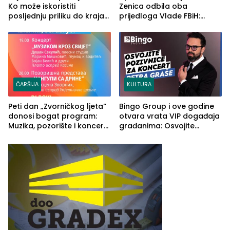
Ko može iskoristiti
Zenica odbila oba
posljednju priliku do kraja
prijedloga Vlade FBiH:
2026. godine
Ustrajni da je stečaj jedino
rješenje
ČARŠIJA
KULTURA
Peti dan „Zvorničkog ljeta“
Bingo Group i ove godine
donosi bogat program:
otvara vrata VIP događaja
Muzika, pozorište i koncert
građanima: Osvojite
Stoje
ulaznice za koncert Petra
Graše