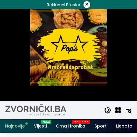
Skip
×
Reklamni Prostor
to
content
Najnovije
Vijesti
Crna Hronika
Sport
Ljepota i 