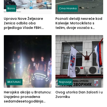
Biznis
Crna Hronika
Uprava Nove Željezare
Poznati detalji nesreće kod
Zenica odbila oba
Kalesije: Motociklista s
prijedloga Vlade FBiH:
težim, dvoje vozača s
Ustrajni da je stečaj jedino
lakšim povredama
rješenje
BRATUNAC
Najnovije
Herojska akcija u Bratuncu:
Ovog utorka Dan žalosti i u
Uspješno pronađena
Zvorniku
sedamdesetogodišnja
Ivanka Lazić, rodom iz