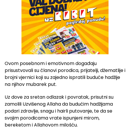
Ovom posebnom i emotivnom događaju
prisustvovali su članovi porodica, prijatelji, džematlije i
brojni vjernici koji su zajedno ispratili buduće hadžije
na njihov mubarek put.
Uz dove za sretan odlazak i povratak, prisutni su
zamolili Uzvišenog Allaha da budućim hadžijama
podari zdravlje, snagu i hairli putovanje, te da se
svojim porodicama vrate ispunjeni mirom,
bereketom i Allahovom milošću.