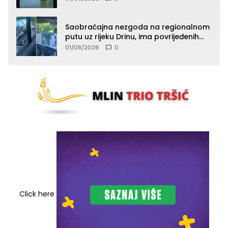
Saobraćajna nezgoda na regionalnom
putu uz rijeku Drinu, ima povrijeđenih
lica (FOTO)
01/08/2026
0
Click here