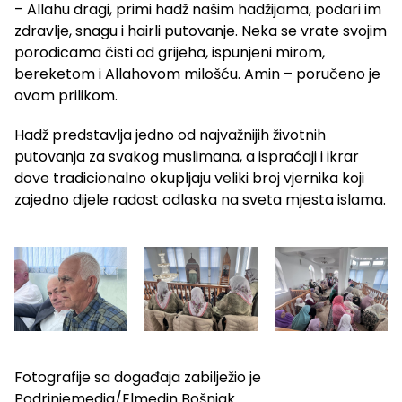
– Allahu dragi, primi hadž našim hadžijama, podari im
zdravlje, snagu i hairli putovanje. Neka se vrate svojim
porodicama čisti od grijeha, ispunjeni mirom,
bereketom i Allahovom milošću. Amin – poručeno je
ovom prilikom.
Hadž predstavlja jedno od najvažnijih životnih
putovanja za svakog muslimana, a ispraćaji i ikrar
dove tradicionalno okupljaju veliki broj vjernika koji
zajedno dijele radost odlaska na sveta mjesta islama.
Fotografije sa događaja zabilježio je
Podrinjemedia/Elmedin Bošnjak.