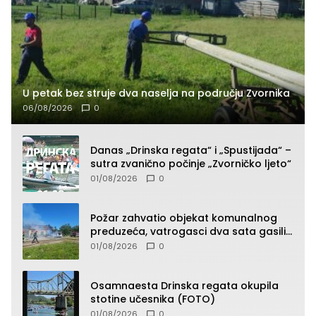
U petak bez struje dva naselja na području Zvornika
06/08/2026
0
Danas „Drinska regata“ i „Spustijada“ –
sutra zvanično počinje „Zvorničko ljeto“
01/08/2026
0
Požar zahvatio objekat komunalnog
preduzeća, vatrogasci dva sata gasili
vatru (FOTO)
01/08/2026
0
Osamnaesta Drinska regata okupila
stotine učesnika (FOTO)
01/08/2026
0