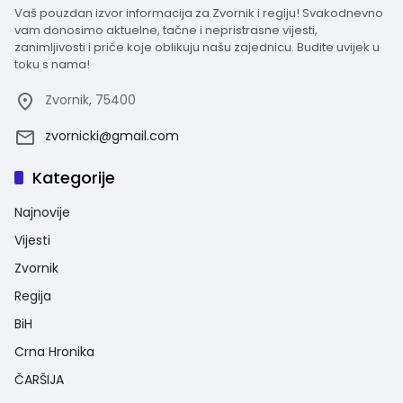
Vaš pouzdan izvor informacija za Zvornik i regiju! Svakodnevno
vam donosimo aktuelne, tačne i nepristrasne vijesti,
zanimljivosti i priče koje oblikuju našu zajednicu. Budite uvijek u
toku s nama!
Zvornik, 75400
zvornicki@gmail.com
Kategorije
Najnovije
Vijesti
Zvornik
Regija
BiH
Crna Hronika
ČARŠIJA