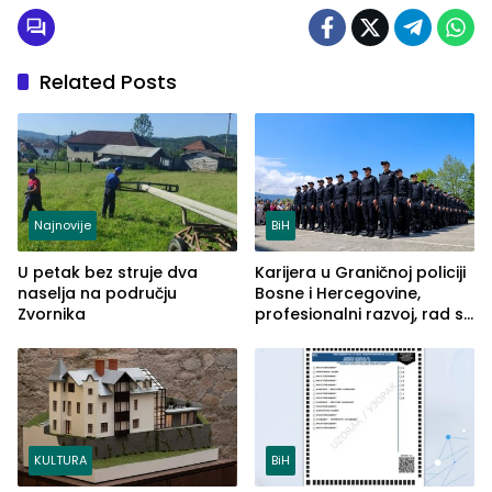
Related Posts
Najnovije
BiH
U petak bez struje dva
Karijera u Graničnoj policiji
naselja na području
Bosne i Hercegovine,
Zvornika
profesionalni razvoj, rad sa
savremenom opremom i
služba građanima
KULTURA
BiH