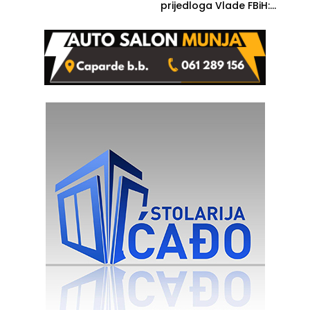
prijedloga Vlade FBiH:
Ustrajni da je stečaj jedino
rješenje