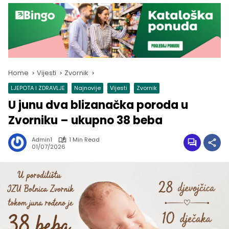
Home
Vijesti
Zvornik
LJEPOTA I ZDRAVLJE
Najnovije
Vijesti
Zvornik
U junu dva blizanačka poroda u
Zvorniku – ukupno 38 beba
Admin1
1 Min Read
01/07/2026