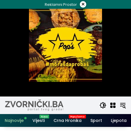
Skip
×
Reklamni Prostor
to
content
Najnovije
Vijesti
Crna Hronika
Sport
Ljepota i 