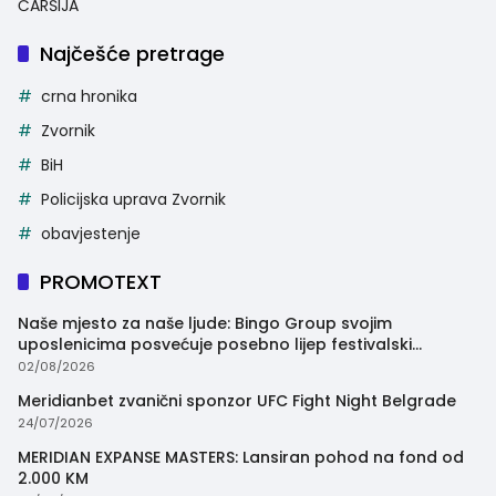
ČARŠIJA
Najčešće pretrage
crna hronika
Zvornik
BiH
Policijska uprava Zvornik
obavjestenje
PROMOTEXT
Naše mjesto za naše ljude: Bingo Group svojim
uposlenicima posvećuje posebno lijep festivalski
trenutak
02/08/2026
Meridianbet zvanični sponzor UFC Fight Night Belgrade
24/07/2026
MERIDIAN EXPANSE MASTERS: Lansiran pohod na fond od
2.000 KM