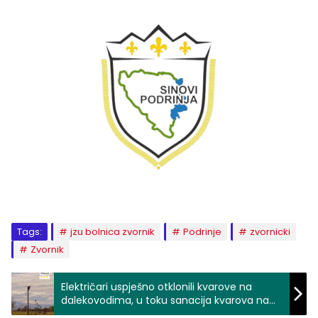
Tags:
jzu bolnica zvornik
Podrinje
zvornicki
Zvornik
Električari uspješno otklonili kvarove na
dalekovodima, u toku sanacija kvarova na
niskonaponskoj mreži