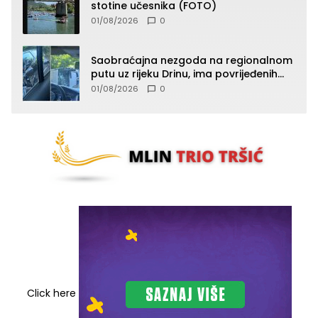
stotine učesnika (FOTO)
01/08/2026
0
Saobraćajna nezgoda na regionalnom
putu uz rijeku Drinu, ima povrijeđenih
lica (FOTO)
01/08/2026
0
Click here