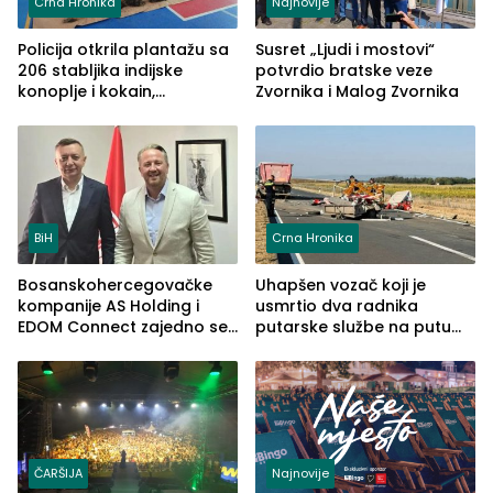
Crna Hronika
Najnovije
Policija otkrila plantažu sa
Susret „Ljudi i mostovi“
206 stabljika indijske
potvrdio bratske veze
konoplje i kokain,
Zvornika i Malog Zvornika
uhapšena jedna osoba
(FOTO)
BiH
Crna Hronika
Bosanskohercegovačke
Uhapšen vozač koji je
kompanije AS Holding i
usmrtio dva radnika
EDOM Connect zajedno se
putarske službe na putu
šire na tržište Maroka
od Loznice prema Šapcu
(FOTO)
ČARŠIJA
Najnovije