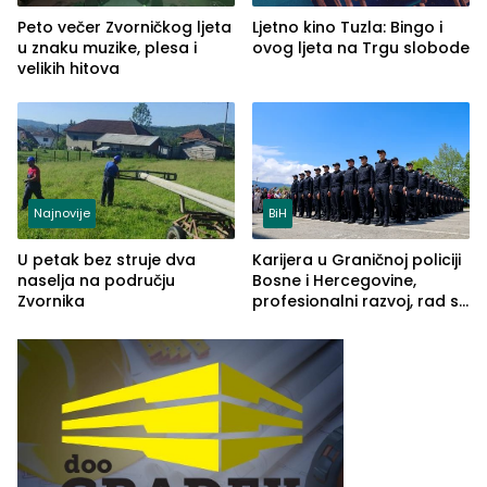
Peto večer Zvorničkog ljeta
Ljetno kino Tuzla: Bingo i
u znaku muzike, plesa i
ovog ljeta na Trgu slobode
velikih hitova
Najnovije
BiH
U petak bez struje dva
Karijera u Graničnoj policiji
naselja na području
Bosne i Hercegovine,
Zvornika
profesionalni razvoj, rad sa
savremenom opremom i
služba građanima