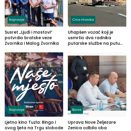
Najnovije
Crna Hronika
Susret „Ljudi i mostovi“
Uhapšen vozač koji je
potvrdio bratske veze
usmrtio dva radnika
Zvornika i Malog Zvornika
putarske službe na putu
od Loznice prema Šapcu
(FOTO)
Najnovije
Biznis
Ljetno kino Tuzla: Bingo i
Uprava Nove Željezare
ovog ljeta na Trgu slobode
Zenica odbila oba