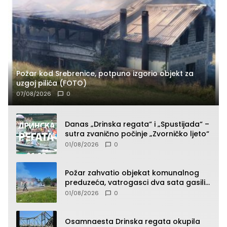
Požar kod Srebrenice, potpuno izgorio objekt za
uzgoj pilića (FOTO)
07/08/2026
0
Danas „Drinska regata“ i „Spustijada“ –
sutra zvanično počinje „Zvorničko ljeto“
01/08/2026
0
Požar zahvatio objekat komunalnog
preduzeća, vatrogasci dva sata gasili
vatru (FOTO)
01/08/2026
0
Osamnaesta Drinska regata okupila