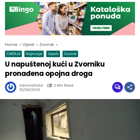
Home
Vijesti
Zvornik
ČARŠIJA
Najnovije
Vijesti
Zvornik
U napuštenoj kući u Zvorniku
pronađena opojna droga
Administrator
2 Min Read
15/06/2023