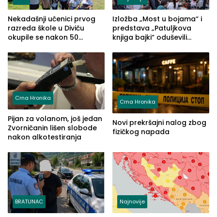
Nekadašnji učenici prvog
Izložba „Most u bojama“ i
razreda škole u Diviču
predstava „Patuljkova
okupile se nakon 50
knjiga bajki“ oduševili
godina, a učitelj Mustafa
posjetioce
Pašić im održao čas
(FOTO)
Crna Hronika
Crna Hronika
Pijan za volanom, još jedan
Novi prekršajni nalog zbog
Zvorničanin lišen slobode
fizičkog napada
nakon alkotestiranja
BRATUNAC
Najnovije