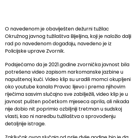
O navedenom je obaviješten dežurni tužilac
Okružnog javnog tužilaštva Bijeljina, koji je naložio dalji
rad po navedenom događaju, navedeno je iz
Policijske uprave Zvornik.
Podsjećamo da je 2021.godine zvornička javnost bila
potrešena video zapisom narkomanske jazbine u
napuštenoj kući. Video klip su uradili momci okupljeni
oko youtube kanala Pravac lijevo i prema njihovim
riječima sasvim slučajno sve zabilježili, video klip je u
javnost pušten početkom mjeseca aprila, ali nikada
nije dobio nit poprimio ozbiljniji tretman u sudskoj
vlasti, kao ni naredbu tužilaštva o sprovođenju
detaljnije istrage.
Zaključak ovog slučaja od prije dvije godine bio je da