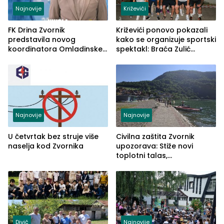
Najnovije
Križevići
FK Drina Zvornik
Križevići ponovo pokazali
predstavila novog
kako se organizuje sportski
koordinatora Omladinske
spektakl: Braća Zulić
škole
osvojila Križevići kup 2026
Najnovije
Najnovije
U četvrtak bez struje više
Civilna zaštita Zvornik
naselja kod Zvornika
upozorava: Stiže novi
toplotni talas,
temperature do 41 stepen
Divič
Najnovije