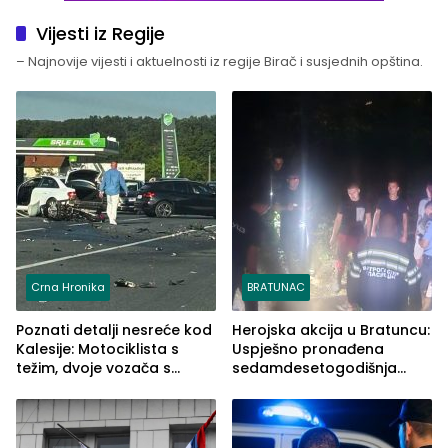
Vijesti iz Regije
– Najnovije vijesti i aktuelnosti iz regije Birač i susjednih opština.
Crna Hronika
BRATUNAC
Poznati detalji nesreće kod
Herojska akcija u Bratuncu:
Kalesije: Motociklista s
Uspješno pronađena
težim, dvoje vozača s
sedamdesetogodišnja
lakšim povredama
Ivanka Lazić, rodom iz
Kravice.