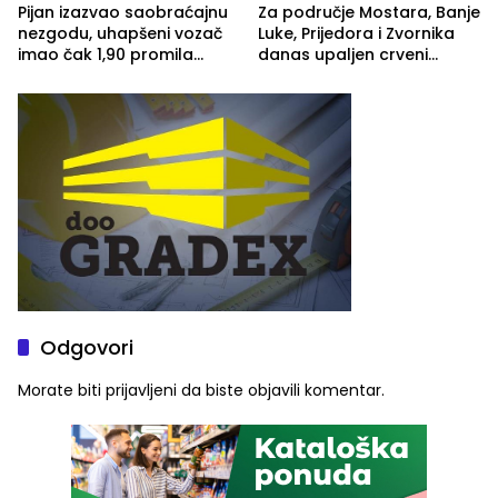
Pijan izazvao saobraćajnu
Za područje Mostara, Banje
nezgodu, uhapšeni vozač
Luke, Prijedora i Zvornika
imao čak 1,90 promila
danas upaljen crveni
alkohola u krvi
meteoalarm
Odgovori
Morate biti
prijavljeni
da biste objavili komentar.