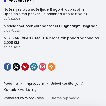
PROMOTEXT
Naše mjesto za naše ljude: Bingo Group svojim
uposlenicima posvećuje posebno lijep festivalski
trenutak
02/08/2026
Meridianbet zvanični sponzor UFC Fight Night Belgrade
24/07/2026
MERIDIAN EXPANSE MASTERS: Lansiran pohod na fond od
2.000 KM
20/06/2026
Početna
Impressum
Uslovi korištenja
Kontakt-Marketing
Powered by WordPress
-
Theme: wpmedia.