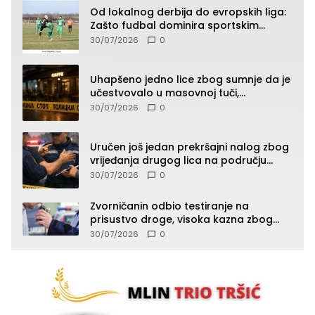
Od lokalnog derbija do evropskih liga:
Zašto fudbal dominira sportskim
klađenjem
30/07/2026
0
Uhapšeno jedno lice zbog sumnje da je
učestvovalo u masovnoj tuči,
maloljetnik zadobio povrede
30/07/2026
0
Uručen još jedan prekršajni nalog zbog
vrijeđanja drugog lica na području
Zvornika
30/07/2026
0
Zvorničanin odbio testiranje na
prisustvo droge, visoka kazna zbog
kršenja Zakona o osnovama
30/07/2026
0
bezbjednosti saobraćaja