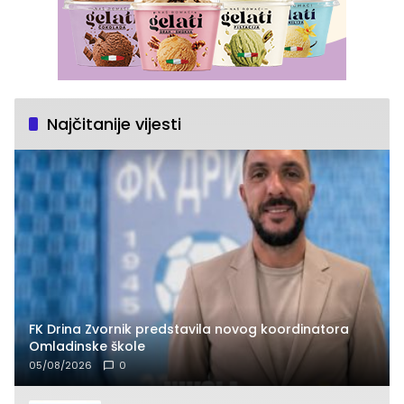
Najčitanije vijesti
FK Drina Zvornik predstavila novog koordinatora
Omladinske škole
05/08/2026
0