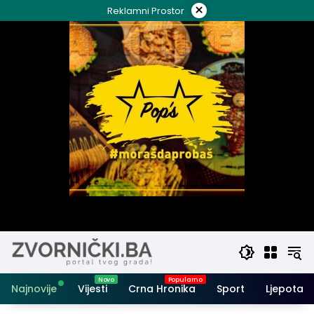
Skip
×
Reklamni Prostor
to
content
Najnovije
Vijesti
Crna Hronika
Sport
Ljepota i 