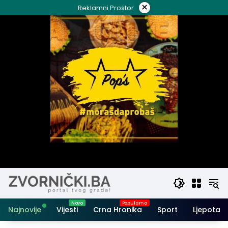
Skip
×
Reklamni Prostor
to
content
Najnovije
Vijesti
Crna Hronika
Sport
Ljepota i 