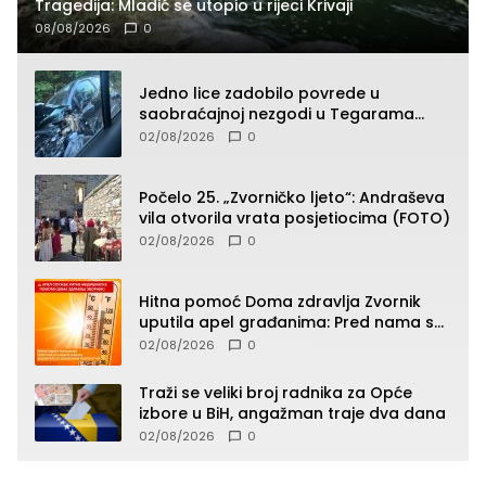
Tragedija: Mladić se utopio u rijeci Krivaji
08/08/2026
0
Jedno lice zadobilo povrede u
saobraćajnoj nezgodi u Tegarama
(FOTO)
02/08/2026
0
Počelo 25. „Zvorničko ljeto“: Andraševa
vila otvorila vrata posjetiocima (FOTO)
02/08/2026
0
Hitna pomoć Doma zdravlja Zvornik
uputila apel građanima: Pred nama su
temperature do 40°C, oprez zbog
02/08/2026
0
toplotnog udara
Traži se veliki broj radnika za Opće
izbore u BiH, angažman traje dva dana
02/08/2026
0