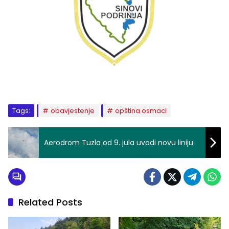
Tags:
obavjestenje
opština osmaci
Aerodrom Tuzla od 9. jula uvodi novu liniju
Related Posts