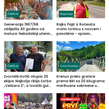
ČARŠIJA
Najnovije
Generacija 1967/68.
Rajko Pajić iz Roćevića
obilježila 40 godina od
vratio torbicu s novcem i
mature: Nekadašnji učenici
pasošima – spasio
TŠC-a okupili se u Zvorniku
porodično ljetovanje u
(FOTO)
Grčkoj
ČARŠIJA
Crna Hronika
Zvornički kotlić okupio 25
Krenuo preko granice
ekipa: Najbolja riblja čorba
prema BiH sa 20 kilograma
„Velizara 2“, a lovački gulaš
marihuane sakrivene u
„Red i Zaprska“ (FOTO)
automobilu