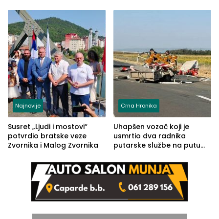
izgovorilo sudbonosno da
automobilu
Najnovije
Crna Hronika
Susret „Ljudi i mostovi“
Uhapšen vozač koji je
potvrdio bratske veze
usmrtio dva radnika
Zvornika i Malog Zvornika
putarske službe na putu
od Loznice prema Šapcu
(FOTO)