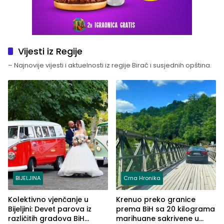
Vijesti iz Regije
– Najnovije vijesti i aktuelnosti iz regije Birač i susjednih opština.
BIJELJINA
Crna Hronika
Kolektivno vjenčanje u
Krenuo preko granice
Bijeljini: Devet parova iz
prema BiH sa 20 kilograma
različitih gradova BiH
marihuane sakrivene u