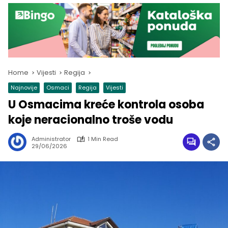
Home
Vijesti
Regija
Najnovije
Osmaci
Regija
Vijesti
U Osmacima kreće kontrola osoba
koje neracionalno troše vodu
Administrator
1 Min Read
29/06/2026