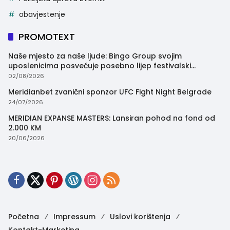
obavjestenje
PROMOTEXT
Naše mjesto za naše ljude: Bingo Group svojim
uposlenicima posvećuje posebno lijep festivalski
trenutak
02/08/2026
Meridianbet zvanični sponzor UFC Fight Night Belgrade
24/07/2026
MERIDIAN EXPANSE MASTERS: Lansiran pohod na fond od
2.000 KM
20/06/2026
Početna
Impressum
Uslovi korištenja