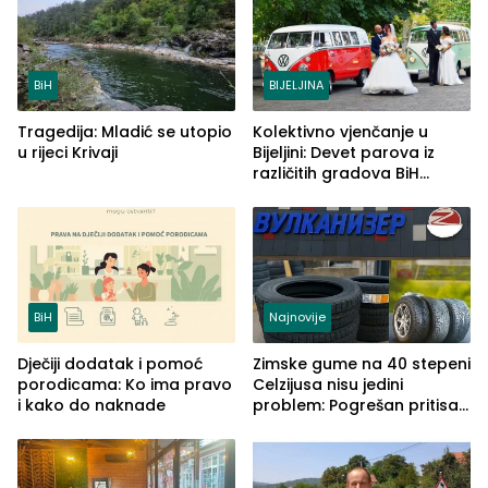
BiH
BIJELJINA
Tragedija: Mladić se utopio
Kolektivno vjenčanje u
u rijeci Krivaji
Bijeljini: Devet parova iz
različitih gradova BiH
izgovorilo sudbonosno da
BiH
Najnovije
Dječiji dodatak i pomoć
Zimske gume na 40 stepeni
porodicama: Ko ima pravo
Celzijusa nisu jedini
i kako do naknade
problem: Pogrešan pritisak
može biti mnogo opasniji