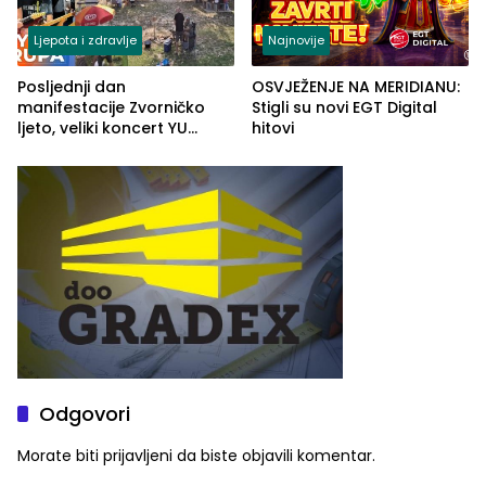
Ljepota i zdravlje
Najnovije
Posljednji dan
OSVJEŽENJE NA MERIDIANU:
manifestacije Zvorničko
Stigli su novi EGT Digital
ljeto, veliki koncert YU
hitovi
grupe zatvara program
ove godine
Odgovori
Morate biti
prijavljeni
da biste objavili komentar.