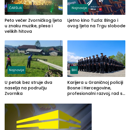
ČARŠIJA
Najnovije
Peto večer Zvorničkog ljeta
Ljetno kino Tuzla: Bingo i
u znaku muzike, plesa i
ovog ljeta na Trgu slobode
velikih hitova
Najnovije
BiH
U petak bez struje dva
Karijera u Graničnoj policiji
naselja na području
Bosne i Hercegovine,
Zvornika
profesionalni razvoj, rad sa
savremenom opremom i
služba građanima