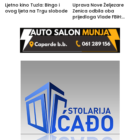
Ljetno kino Tuzla: Bingo i
Uprava Nove Željezare
ovog ljeta na Trgu slobode
Zenica odbila oba
prijedloga Vlade FBiH:
Ustrajni da je stečaj jedino
rješenje