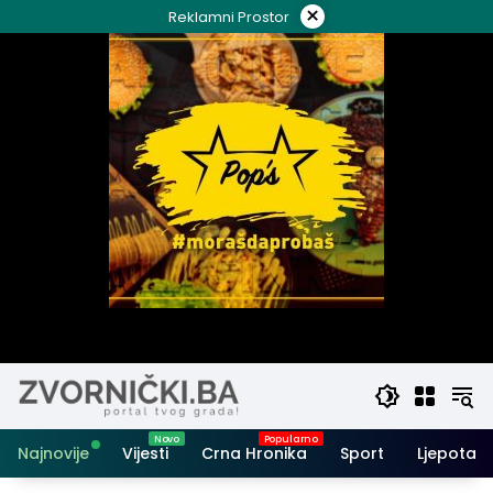
Skip
×
Reklamni Prostor
to
content
Najnovije
Vijesti
Crna Hronika
Sport
Ljepota i 