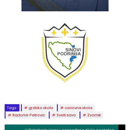
Tags:
grdska skola
osnovna skola
Radomir Petrovic
Sveti sava
Zvornik