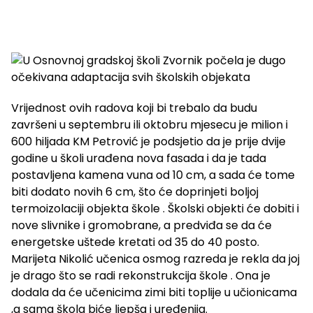
Vrijednost ovih radova koji bi trebalo da budu
završeni u septembru ili oktobru mjesecu je milion i
600 hiljada KM Petrović je podsjetio da je prije dvije
godine u školi urađena nova fasada i da je tada
postavljena kamena vuna od 10 cm, a sada će tome
biti dodato novih 6 cm, što će doprinjeti boljoj
termoizolaciji objekta škole . Školski objekti će dobiti i
nove slivnike i gromobrane, a predviđa se da će
energetske uštede kretati od 35 do 40 posto.
Marijeta Nikolić učenica osmog razreda je rekla da joj
je drago što se radi rekonstrukcija škole . Ona je
dodala da će učenicima zimi biti toplije u učionicama
,a sama škola biće ljepša i uređenija.