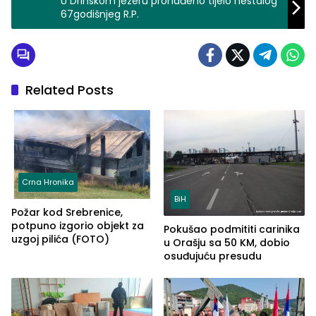
U Drinskom jezeru pronađeno tijelo nestalog
67godišnjeg R.P.
Related Posts
Crna Hronika
BiH
Požar kod Srebrenice,
potpuno izgorio objekt za
Pokušao podmititi carinika
uzgoj pilića (FOTO)
u Orašju sa 50 KM, dobio
osuđujuću presudu