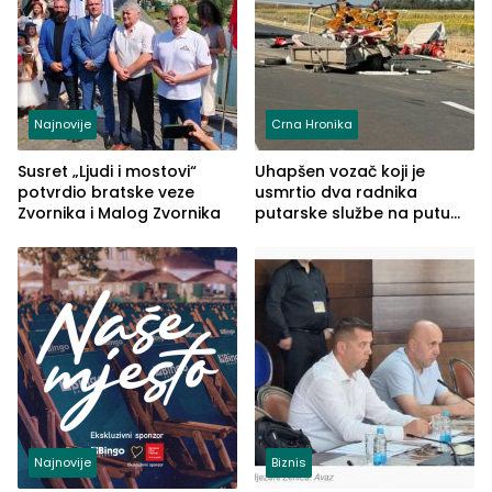
Najnovije
Crna Hronika
Susret „Ljudi i mostovi“
Uhapšen vozač koji je
potvrdio bratske veze
usmrtio dva radnika
Zvornika i Malog Zvornika
putarske službe na putu
od Loznice prema Šapcu
(FOTO)
Najnovije
Biznis