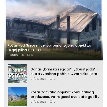
Požar kod Srebrenice, potpuno izgorio objekt za
uzgoj pilića (FOTO)
07/08/2026
0
Danas „Drinska regata“ i „Spustijada“ –
sutra zvanično počinje „Zvorničko ljeto“
01/08/2026
0
Požar zahvatio objekat komunalnog
preduzeća, vatrogasci dva sata gasili
vatru (FOTO)
01/08/2026
0