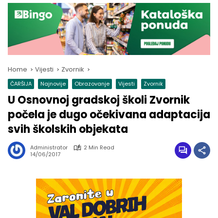
Home
Vijesti
Zvornik
ČARŠIJA
Najnovije
Obrazovanje
Vijesti
Zvornik
U Osnovnoj gradskoj školi Zvornik
počela je dugo očekivana adaptacija
svih školskih objekata
Administrator
2 Min Read
14/06/2017