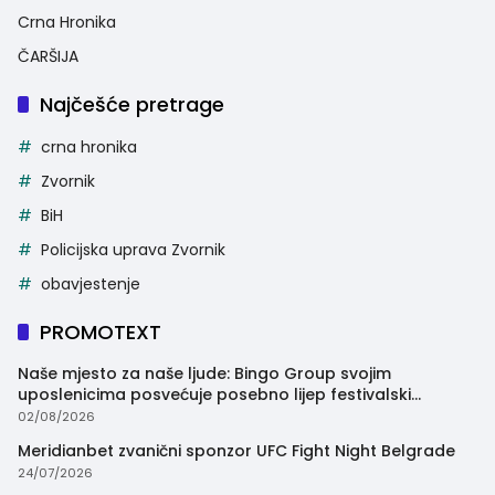
Crna Hronika
ČARŠIJA
Najčešće pretrage
crna hronika
Zvornik
BiH
Policijska uprava Zvornik
obavjestenje
PROMOTEXT
Naše mjesto za naše ljude: Bingo Group svojim
uposlenicima posvećuje posebno lijep festivalski
trenutak
02/08/2026
Meridianbet zvanični sponzor UFC Fight Night Belgrade
24/07/2026