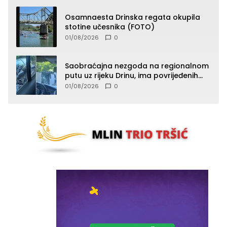
Osamnaesta Drinska regata okupila
stotine učesnika (FOTO)
01/08/2026
0
Saobraćajna nezgoda na regionalnom
putu uz rijeku Drinu, ima povrijeđenih
lica (FOTO)
01/08/2026
0