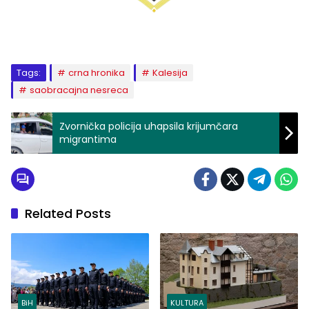
Tags:
crna hronika
Kalesija
saobracajna nesreca
Zvornička policija uhapsila krijumčara
migrantima
Related Posts
BiH
KULTURA