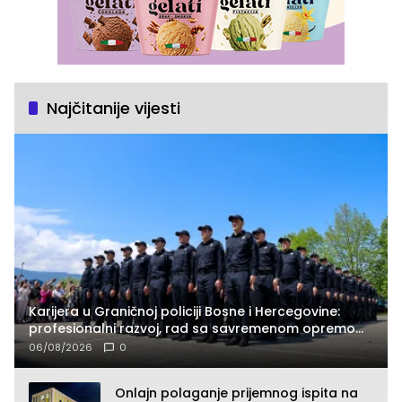
Najčitanije vijesti
Karijera u Graničnoj policiji Bosne i Hercegovine:
profesionalni razvoj, rad sa savremenom opremom
i služba građanima
06/08/2026
0
Onlajn polaganje prijemnog ispita na