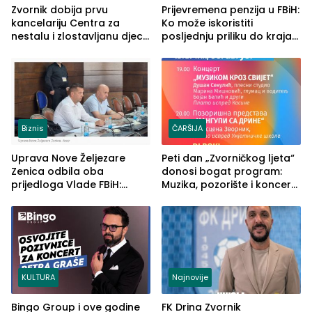
Zvornik dobija prvu
Prijevremena penzija u FBiH:
kancelariju Centra za
Ko može iskoristiti
nestalu i zlostavljanu djecu
posljednju priliku do kraja
u RS-u
2026. godine
Biznis
ČARŠIJA
Uprava Nove Željezare
Peti dan „Zvorničkog ljeta“
Zenica odbila oba
donosi bogat program:
prijedloga Vlade FBiH:
Muzika, pozorište i koncert
Ustrajni da je stečaj jedino
Stoje
rješenje
KULTURA
Najnovije
Bingo Group i ove godine
FK Drina Zvornik