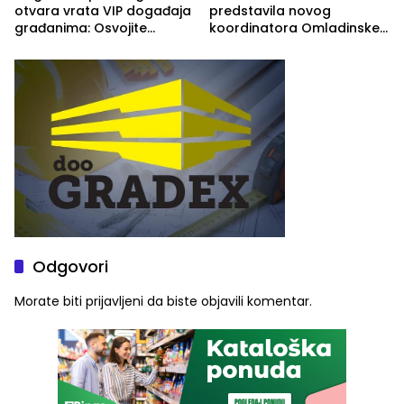
otvara vrata VIP događaja
predstavila novog
građanima: Osvojite
koordinatora Omladinske
ulaznice za koncert Petra
škole
Graše
Odgovori
Morate biti
prijavljeni
da biste objavili komentar.