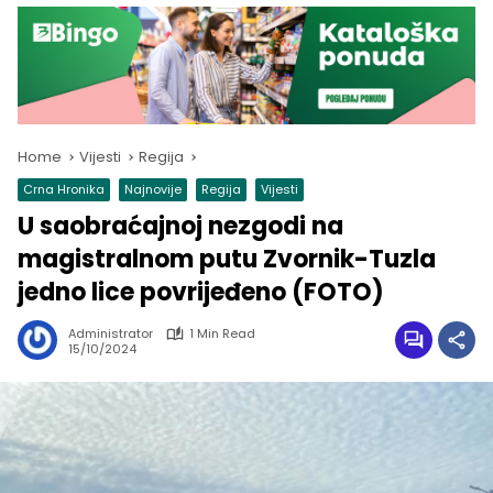
Home
Vijesti
Regija
Crna Hronika
Najnovije
Regija
Vijesti
U saobraćajnoj nezgodi na
magistralnom putu Zvornik-Tuzla
jedno lice povrijeđeno (FOTO)
Administrator
1 Min Read
15/10/2024