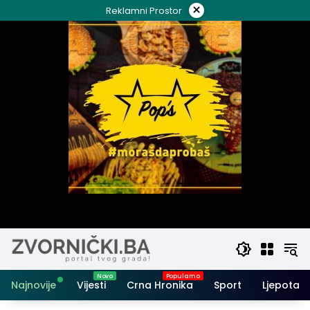
Skip
×
Reklamni Prostor
to
content
Najnovije
Vijesti
Crna Hronika
Sport
Ljepota i 