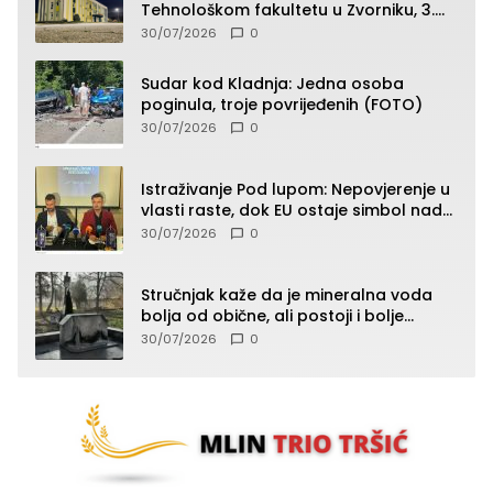
Tehnološkom fakultetu u Zvorniku, 3.
septembra u 9.00 časova
30/07/2026
0
Sudar kod Kladnja: Jedna osoba
poginula, troje povrijeđenih (FOTO)
30/07/2026
0
Istraživanje Pod lupom: Nepovjerenje u
vlasti raste, dok EU ostaje simbol nade
građana
30/07/2026
0
Stručnjak kaže da je mineralna voda
bolja od obične, ali postoji i bolje
rješenje
30/07/2026
0