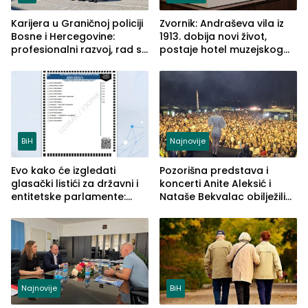
Karijera u Graničnoj policiji
Zvornik: Andraševa vila iz
Bosne i Hercegovine:
1913. dobija novi život,
profesionalni razvoj, rad sa
postaje hotel muzejskog
savremenom opremom i
tipa
služba građanima
BiH
Najnovije
Evo kako će izgledati
Pozorišna predstava i
glasački listići za državni i
koncerti Anite Aleksić i
entitetske parlamente:
Nataše Bekvalac obilježili
Najveće izmjene biće
četvrto veče Zvorničkog
vidljive na njima
ljeta (FOTO)
Najnovije
BiH