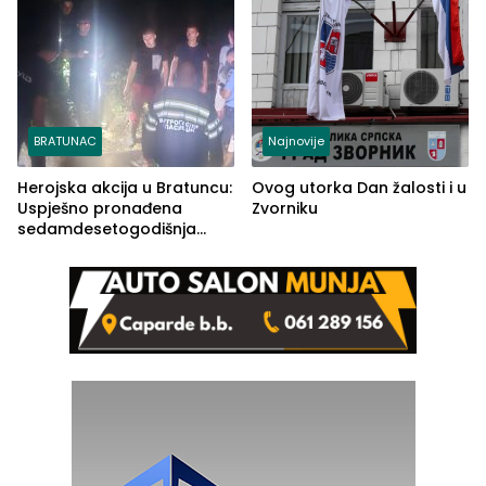
BRATUNAC
Najnovije
Herojska akcija u Bratuncu:
Ovog utorka Dan žalosti i u
Uspješno pronađena
Zvorniku
sedamdesetogodišnja
Ivanka Lazić, rodom iz
Kravice.