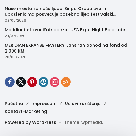
Naše mjesto za naše ljude: Bingo Group svojim
uposlenicima posvećuje posebno lijep festivalski
trenutak
02/08/2026
Meridianbet zvanični sponzor UFC Fight Night Belgrade
24/07/2026
MERIDIAN EXPANSE MASTERS: Lansiran pohod na fond od
2.000 KM
20/06/2026
Početna
Impressum
Uslovi korištenja
Kontakt-Marketing
Powered by WordPress
-
Theme: wpmedia.