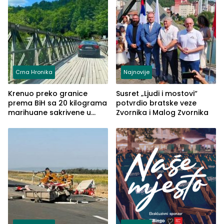
Crna Hronika
Najnovije
Krenuo preko granice
Susret „Ljudi i mostovi“
prema BiH sa 20 kilograma
potvrdio bratske veze
marihuane sakrivene u
Zvornika i Malog Zvornika
automobilu