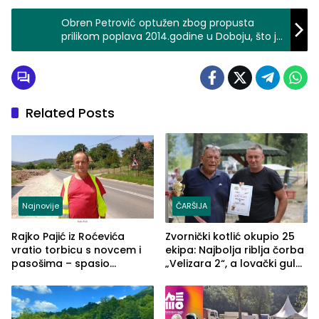
Obren Petrović optužen zbog propusta
prilikom poplava 2014.godine u Doboju, što je
dovelo do smrti 11 osoba
Related Posts
Najnovije
ČARŠIJA
Rajko Pajić iz Roćevića
Zvornički kotlić okupio 25
vratio torbicu s novcem i
ekipa: Najbolja riblja čorba
pasošima – spasio
„Velizara 2“, a lovački gulaš
porodično ljetovanje u
„Red i Zaprska“ (FOTO)
Grčkoj