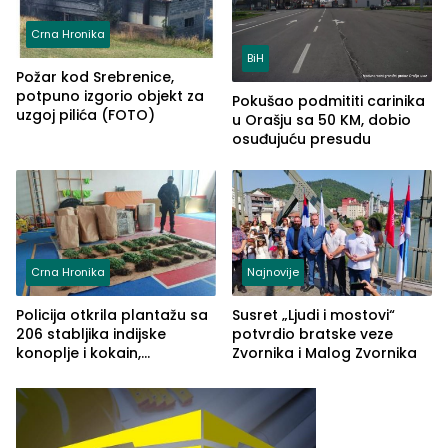
Crna Hronika
BiH
Požar kod Srebrenice,
potpuno izgorio objekt za
Pokušao podmititi carinika
uzgoj pilića (FOTO)
u Orašju sa 50 KM, dobio
osuđujuću presudu
Crna Hronika
Najnovije
Policija otkrila plantažu sa
Susret „Ljudi i mostovi“
206 stabljika indijske
potvrdio bratske veze
konoplje i kokain,
Zvornika i Malog Zvornika
uhapšena jedna osoba
(FOTO)