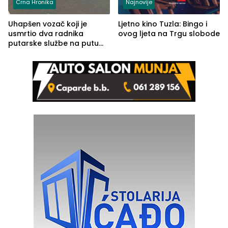
Crna Hronika
Najnovije
Uhapšen vozač koji je
Ljetno kino Tuzla: Bingo i
usmrtio dva radnika
ovog ljeta na Trgu slobode
putarske službe na putu
od Loznice prema Šapcu
(FOTO)