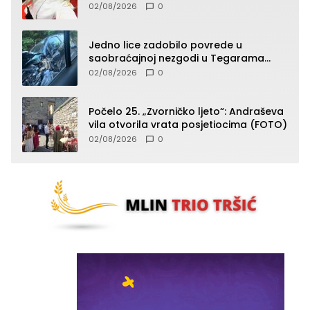
Balkana u seniorskoj konkurenciji
02/08/2026
0
Jedno lice zadobilo povrede u
saobraćajnoj nezgodi u Tegarama
(FOTO)
02/08/2026
0
Počelo 25. „Zvorničko ljeto“: Andraševa
vila otvorila vrata posjetiocima (FOTO)
02/08/2026
0