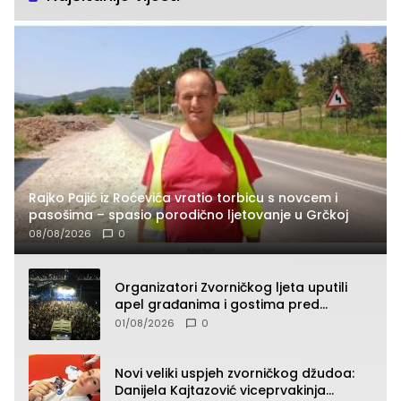
Rajko Pajić iz Roćevića vratio torbicu s novcem i
pasošima – spasio porodično ljetovanje u Grčkoj
08/08/2026
0
Organizatori Zvorničkog ljeta uputili
apel građanima i gostima pred
početak koncertnog programa
01/08/2026
0
Novi veliki uspjeh zvorničkog džudoa:
Danijela Kajtazović viceprvakinja