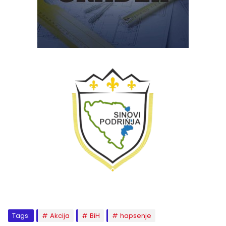
Tags:
Akcija
BiH
hapsenje