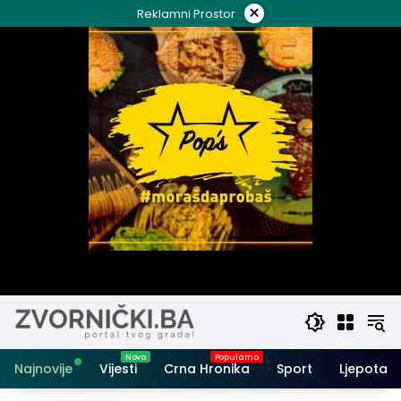
Skip
×
Reklamni Prostor
to
content
Najnovije
Vijesti
Crna Hronika
Sport
Ljepota i 