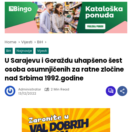
Home
Vijesti
BiH
BiH
Najnovije
Vijesti
U Sarajevu i Goraždu uhapšeno šest
osoba osumnjičenih za ratne zločine
nad Srbima 1992.godine
Administrator
2 Min Read
13/12/2022