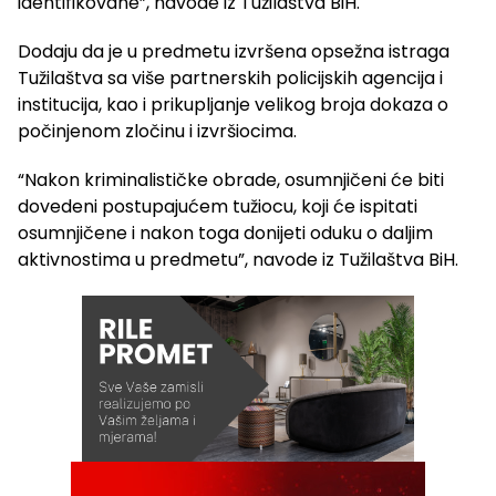
identifikovane”, navode iz Tužilaštva BiH.
Dodaju da je u predmetu izvršena opsežna istraga
Tužilaštva sa više partnerskih policijskih agencija i
institucija, kao i prikupljanje velikog broja dokaza o
počinjenom zločinu i izvršiocima.
“Nakon kriminalističke obrade, osumnjičeni će biti
dovedeni postupajućem tužiocu, koji će ispitati
osumnjičene i nakon toga donijeti oduku o daljim
aktivnostima u predmetu”, navode iz Tužilaštva BiH.