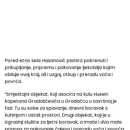
Pored etno sela Hasanović planira pokrenuti i
prikupljanje, pripremu i pakovanje ljekobilja kojim
obiluje ovaj kraj, ali i uzgoj, otkup i preradu voća i
povrća.
“Smještajni objekat, koji asocira na kulu Husein
kapetana Gradaščevića u Gradačcu u završnoj je
fazi. Tu su sobe za spavanje, dnevni boravak s
kuhinjom i ostali prostori. Drugi objekat, koji je u
izgradnji služiće za ljetni boravak, a imate i dva mala
pogona za pakovanje čajeva i preradu voća i povrća,