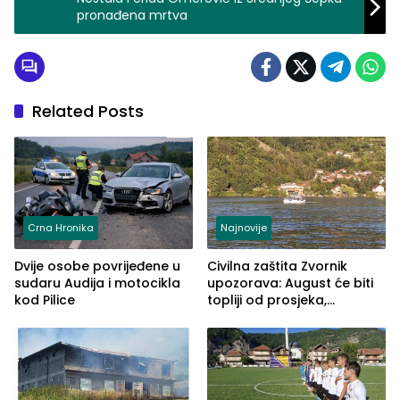
pronađena mrtva
Related Posts
Crna Hronika
Najnovije
Dvije osobe povrijeđene u
Civilna zaštita Zvornik
sudaru Audija i motocikla
upozorava: August će biti
kod Pilice
topliji od prosjeka,
povećan rizik od požara i
nestašice vode