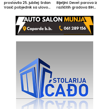
proslavila 25. jubilej: Srđan
Bijeljini: Devet parova iz
Vasić pobjednik sa ulovom
različitih gradova BiH
od 2.040 grama (FOTO)
izgovorilo sudbonosno da