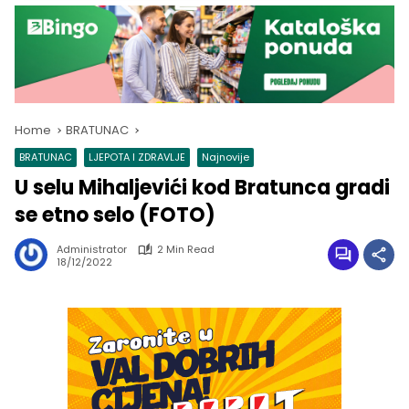
Home
BRATUNAC
BRATUNAC
LJEPOTA I ZDRAVLJE
Najnovije
U selu Mihaljevići kod Bratunca gradi
se etno selo (FOTO)
Administrator
2 Min Read
18/12/2022