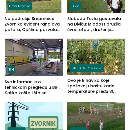
Crna Hronika
Divič
Na području Srebrenice i
Sloboda Tuzla gostovala
Zvornika evidentirana dva
na Diviču: Mladost pružila
požara, Opština pozvala
čvrst otpor, druženje
na smirivanje tenzija
nastavljeno uz obalu
jezera
LJEPOTA I ZDRAVLJE
BiH
Ovo je 8 navika koje
Sve informacije o
spašavaju baštu kada
tehničkom pregledu u BiH:
temperature pređu 35
Koliko košta i šta se
stepeni
pregleda