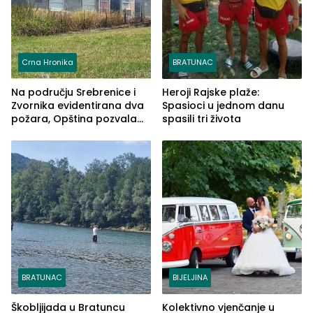
Crna Hronika
BRATUNAC
Na području Srebrenice i
Heroji Rajske plaže:
Zvornika evidentirana dva
Spasioci u jednom danu
požara, Opština pozvala
spasili tri života
na smirivanje tenzija
BRATUNAC
BIJELJINA
Škobljijada u Bratuncu
Kolektivno vjenčanje u