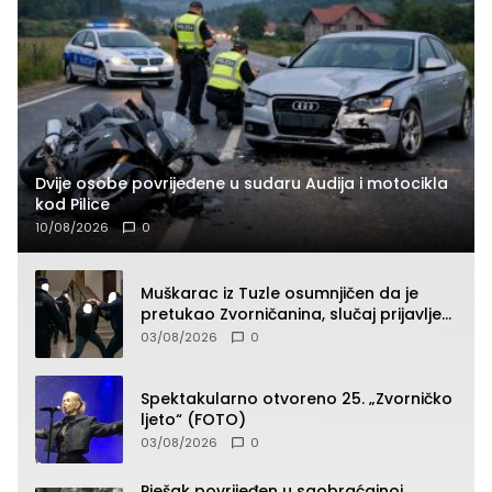
Dvije osobe povrijeđene u sudaru Audija i motocikla
kod Pilice
10/08/2026
0
Muškarac iz Tuzle osumnjičen da je
pretukao Zvorničanina, slučaj prijavljen
tužilaštvu
03/08/2026
0
Spektakularno otvoreno 25. „Zvorničko
ljeto“ (FOTO)
03/08/2026
0
Pješak povrijeđen u saobraćajnoj