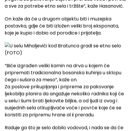
a sve za potrebe etno sela i tržište”, kaže Hasanović.
On kaže da će u drugom objektu biti i muzejska
postavka, gdje će biti izložen veliki broj eksponata,
koje je kupio i dobio od porodice i prijatelja.
“Biće izgrađen veliki kamin na drva u kojem će
pripremati tradicionalna bosanska kuhinja u sklopu
čega i sušara za meso”, kaže on.
Za poslove prikupljanja i pripreme za pakovanje
ljekobilja planira da angažuje nekoliko radnika koji će
u selu i šumi brati ljekovite biljke, a od ljudi iz ovog i
susjednih sela otkupljivače voće i povrće koje će se
koristiti za pripremu hrane al ii preradu.
Raduje ga što je selo dobilo vodovod, i nada se da će