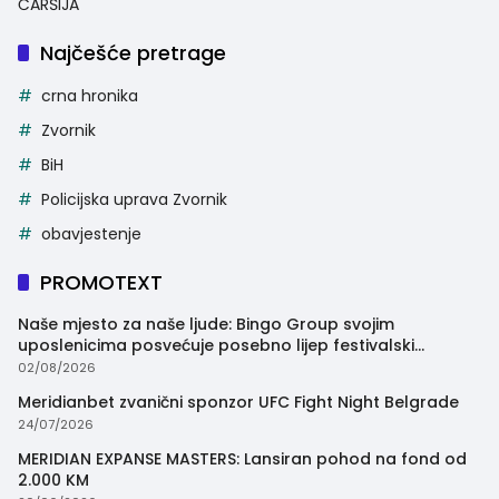
ČARŠIJA
Najčešće pretrage
crna hronika
Zvornik
BiH
Policijska uprava Zvornik
obavjestenje
PROMOTEXT
Naše mjesto za naše ljude: Bingo Group svojim
uposlenicima posvećuje posebno lijep festivalski
trenutak
02/08/2026
Meridianbet zvanični sponzor UFC Fight Night Belgrade
24/07/2026
MERIDIAN EXPANSE MASTERS: Lansiran pohod na fond od
2.000 KM