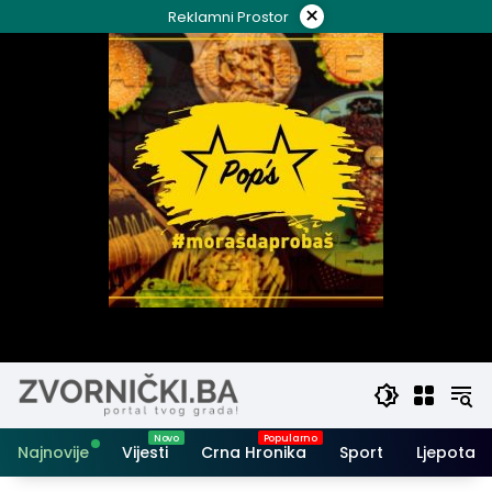
Skip
×
Reklamni Prostor
to
content
Najnovije
Vijesti
Crna Hronika
Sport
Ljepota i 