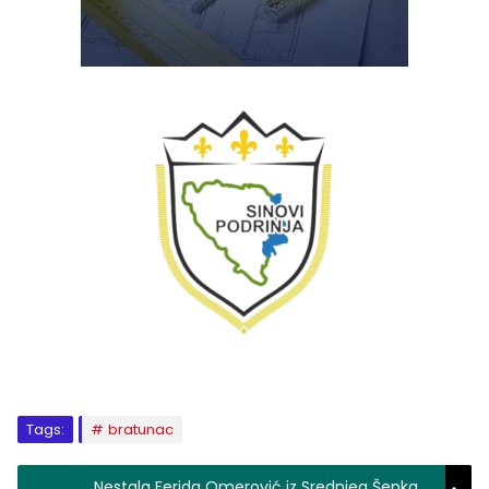
Tags:
bratunac
Nestala Ferida Omerović iz Srednjeg Šepka