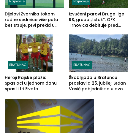
Najnovije
Najnovije
Dijelovi Zvornika tokom
Izvučeni parovi Druge lige
radne sedmice više puta
RS, grupa „Istok“: OFK
bez struje, prvi prekid u
Trnovica debituje pred
ponedjeljak
domaćim navijačima protiv
Drine HE
BRATUNAC
BRATUNAC
Heroji Rajske plaže:
Škobljijada u Bratuncu
Spasioci u jednom danu
proslavila 25. jubilej: Srđan
spasili tri života
Vasić pobjednik sa ulovom
od 2.040 grama (FOTO)