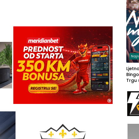
Najn
Ljetno
Bingo
Trgu