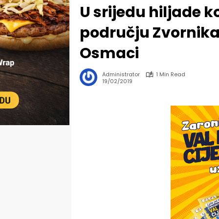
U srijedu hiljade k
području Zvornika 
Osmaci
Administrator
1 Min Read
19/02/2019