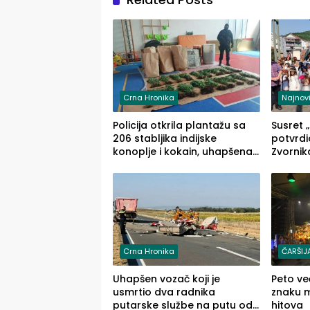
Crna Hronika
Najnovi
Policija otkrila plantažu sa
Susret „
206 stabljika indijske
potvrdi
konoplje i kokain, uhapšena
Zvornik
jedna osoba (FOTO)
Crna Hronika
ČARŠIJ
Uhapšen vozač koji je
Peto ve
usmrtio dva radnika
znaku mu
putarske službe na putu od
hitova