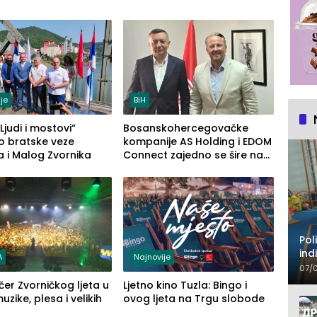
je
BiH
Ljudi i mostovi“
Bosanskohercegovačke
o bratske veze
kompanije AS Holding i EDOM
a i Malog Zvornika
Connect zajedno se šire na
tržište Maroka
Pol
ind
A
Najnovije
je
07/
čer Zvorničkog ljeta u
Ljetno kino Tuzla: Bingo i
zike, plesa i velikih
ovog ljeta na Trgu slobode