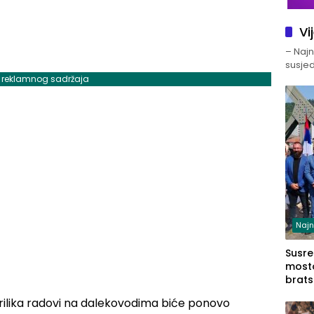
Vi
– Najno
susjed
j reklamnog sadržaja
Najn
Susret
mosto
brats
Zvorn
rilika radovi na dalekovodima biće ponovo
Zvorn