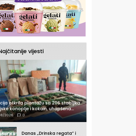
Najčitanije vijesti
icija otkrila plantažu sa 206 stabljika
ijske konoplje i kokain, uhapšena
dna osoba (FOTO)
08/2026
0
Danas „Drinska regata“ i