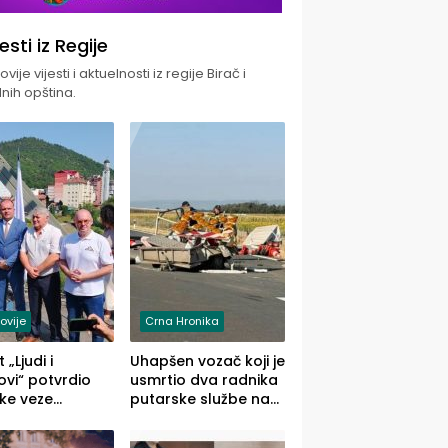
jesti iz Regije
vije vijesti i aktuelnosti iz regije Birač i
nih opština.
ovije
Crna Hronika
 „Ljudi i
Uhapšen vozač koji je
vi“ potvrdio
usmrtio dva radnika
ke veze
putarske službe na
ika i Malog
putu od Loznice
ika
prema Šapcu