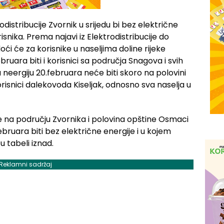
distribucije Zvornik u srijedu bi bez električne
isnika. Prema najavi iz Elektrodistribucije do
oći će za korisnike u naseljima doline rijeke
ebruara biti i korisnici sa područja Snagova i svih
u neergiju 20.februara neće biti skoro na polovini
orisnici dalekovoda Kiseljak, odnosno sva naselja u
ebruara biti bez električne energije i u kojem
 tabeli iznad.
Reklamni sadržaj