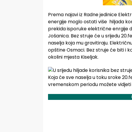
Prema najavi iz Radne jedinice Elektro
energije moglo ostati više hiljada kor
prekida isporuke električne enrgije d
Jošanica. Bez struje će u srijedu 20.f
naselja koja mu gravitiraju. Električn
opštine Osmaci. Bez struje će biti i k
okolini mjesta Kiseljak.
Koja će sve naselja u toku sroke 20.f
vremenskom periodu možete vidjeti u