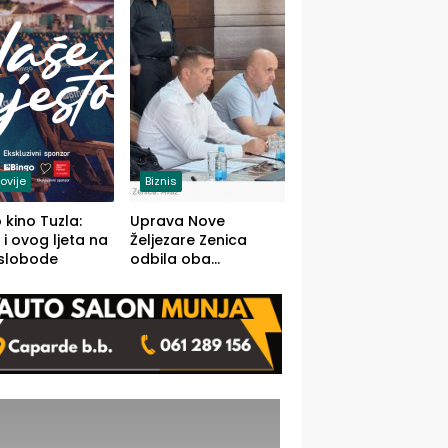
(FOTO)
ovije
Biznis
 kino Tuzla:
Uprava Nove
 i ovog ljeta na
Željezare Zenica
 slobode
odbila oba
prijedloga Vlade
FBiH: Ustrajni da je
stečaj jedino rješenje