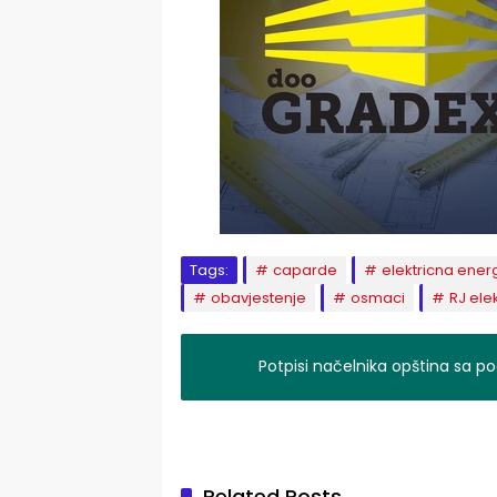
Tags:
caparde
elektricna energ
obavjestenje
osmaci
RJ ele
Potpisi načelnika opština sa p
Related Posts