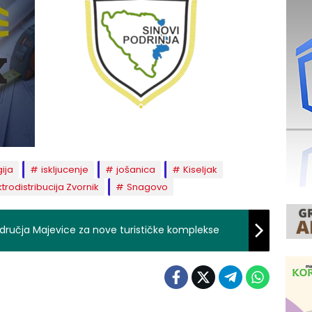
ija
iskljucenje
jošanica
Kiseljak
ktrodistribucija Zvornik
Snagovo
odručja Majevice za nove turističke komplekse