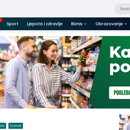
Sport
Ljepota i zdravlje
Biznis
Obrazovanje
esti
Zvornik