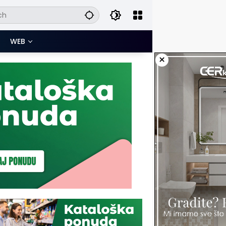
WEB
×