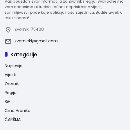
Vaš pouzdan izvor informacija za Zvornik i regiju! Svakodnevno
vam donosimo aktuelne, tačne i nepristrasne vijesti,
zanimljivosti i priče koje oblikuju našu zajednicu. Budite uvijek u
toku s nama!
Zvornik, 75400
zvornicki@gmail.com
Kategorije
Najnovije
Vijesti
Zvornik
Regija
BiH
Crna Hronika
ČARŠIJA