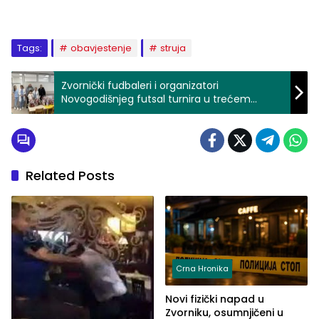
Tags:
obavjestenje
struja
Zvornički fudbaleri i organizatori
Novogodišnjeg futsal turnira u trećem
poluvremenu: Uručeni slatki paketići
mališanima koji se trenutno nalaze na
Pedijatrijskom odjeljenju JZU Bolnica Zvornik
Related Posts
Crna Hronika
Novi fizički napad u
Zvorniku, osumnjičeni u