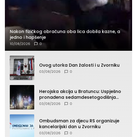
Nakon fizičkog obračuna oba lica dobila kazne, a
jedno i hapšenje
10/08/2026
0
Ovog utorka Dan žalosti i u Zvorniku
03/08/2026
0
Herojska akcija u Bratuncu: Uspješno
pronađena sedamdesetogodišnja
Ivanka Lazić, rodom iz Kravice.
03/08/2026
0
Ombudsman za djecu RS organizuje
kancelarijski dan u Zvorniku
03/08/2026
0