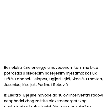
Bez električne energije u navedenom terminu biće
potrošači u sljedećim naseljenim mjestima: Kozluk,
Tršić, Tabanci, ČelopeK, Ugljari, Rijići, Skočić, Trnovica,
Jasenica, Kiseljak, Pađine i Roćević.
Iz Elektro-Bijeljine navode da su ovi interventni radovi
neophodni zbog zaštite elektroenergetskog
postrojenja u trafostanici, čime se obezbjeđuju