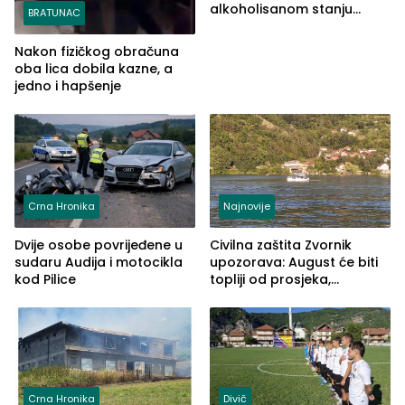
alkoholisanom stanju
BRATUNAC
udario drugo lice i razbio
telefon
Nakon fizičkog obračuna
oba lica dobila kazne, a
jedno i hapšenje
Crna Hronika
Najnovije
Dvije osobe povrijeđene u
Civilna zaštita Zvornik
sudaru Audija i motocikla
upozorava: August će biti
kod Pilice
topliji od prosjeka,
povećan rizik od požara i
nestašice vode
Crna Hronika
Divič