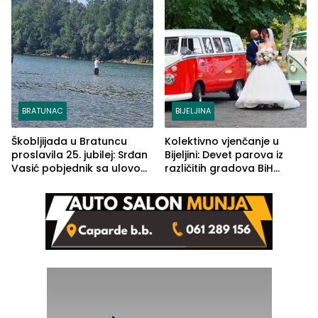
BRATUNAC
BIJELJINA
Škobljijada u Bratuncu
Kolektivno vjenčanje u
proslavila 25. jubilej: Srđan
Bijeljini: Devet parova iz
Vasić pobjednik sa ulovom
različitih gradova BiH
od 2.040 grama (FOTO)
izgovorilo sudbonosno da