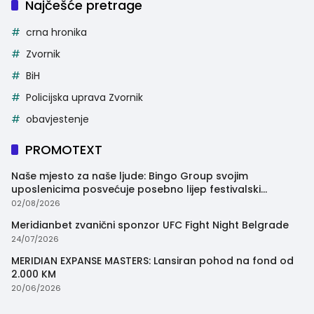
Najčešće pretrage
crna hronika
Zvornik
BiH
Policijska uprava Zvornik
obavjestenje
PROMOTEXT
Naše mjesto za naše ljude: Bingo Group svojim
uposlenicima posvećuje posebno lijep festivalski
trenutak
02/08/2026
Meridianbet zvanični sponzor UFC Fight Night Belgrade
24/07/2026
MERIDIAN EXPANSE MASTERS: Lansiran pohod na fond od
2.000 KM
20/06/2026