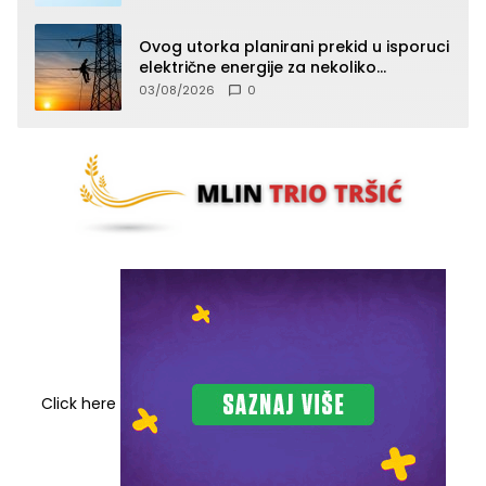
Ovog utorka planirani prekid u isporuci
električne energije za nekoliko
zvorničkih naselja
03/08/2026
0
Click here