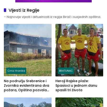
Vijesti iz Regije
– Najnovije vijesti i aktuelnosti iz regije Birač i susjednih opština.
Crna Hronika
BRATUNAC
Na području Srebrenice i
Heroji Rajske plaže:
Zvornika evidentirana dva
Spasioci u jednom danu
požara, Opština pozvala
spasili tri života
na smirivanje tenzija