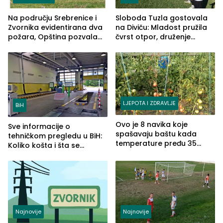
Na području Srebrenice i
Sloboda Tuzla gostovala
Zvornika evidentirana dva
na Diviču: Mladost pružila
požara, Opština pozvala
čvrst otpor, druženje
na smirivanje tenzija
nastavljeno uz obalu
jezera
LJEPOTA I ZDRAVLJE
BiH
Ovo je 8 navika koje
Sve informacije o
spašavaju baštu kada
tehničkom pregledu u BiH:
temperature pređu 35
Koliko košta i šta se
stepeni
pregleda
Najnovije
Najnovije