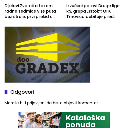
Dijelovi Zvornika tokom
Izvučeni parovi Druge lige
radne sedmice više puta
RS, grupa „Istok“: OFK
bez struje, prvi prekid u
Trnovica debituje pred
ponedjeljak
domaćim navijačima protiv
Drine HE
Odgovori
Morate biti
prijavljeni
da biste objavili komentar.