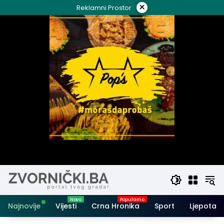
Skip
×
Reklamni Prostor
to
content
Najnovije
Vijesti
Crna Hronika
Sport
Ljepota i 