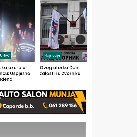
j jedino rješenje
TUNAC
Najnovije
ska akcija u
Ovog utorka Dan
ncu: Uspješno
žalosti i u Zvorniku
ađena
mdesetogodišnj
nka Lazić,
 iz Kravice.