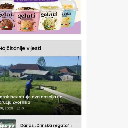
Najčitanije vijesti
etak bez struje dva naselja na
ručju Zvornika
08/2026
0
Danas „Drinska regata“ i