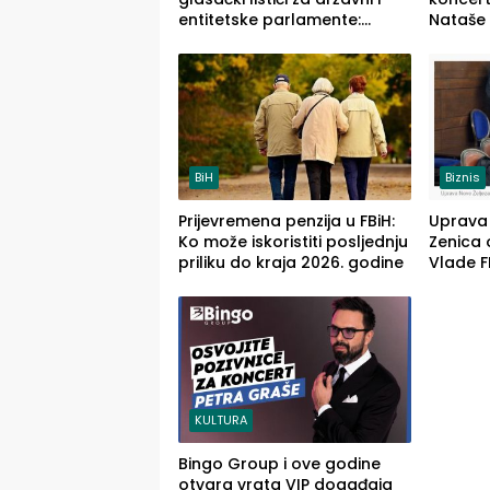
entitetske parlamente:
Nataše 
Najveće izmjene biće vidljive
četvrto
na njima
(FOTO)
BiH
Biznis
Prijevremena penzija u FBiH:
Uprava 
Ko može iskoristiti posljednju
Zenica 
priliku do kraja 2026. godine
Vlade FB
stečaj j
KULTURA
Bingo Group i ove godine
otvara vrata VIP događaja