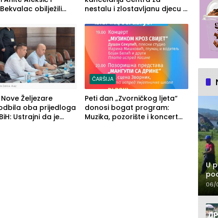
Bekvalac obilježili
nestalu i zlostavljanu djecu u
 veče Zvorničkog ljeta
RS-u
ČARŠIJA
Nove Željezare
Peti dan „Zvorničkog ljeta“
odbila oba prijedloga
donosi bogat program:
iH: Ustrajni da je
Muzika, pozorište i koncert
edino rješenje
Stoje
U p
pod
06/