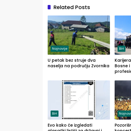
Related Posts
Najnovije
BiH
U petak bez struje dva
Karijera
naselja na području Zvornika
Bosne i
profesi
savrem
služba
BiH
Najnovi
Evo kako će izgledati
Pozoriš
glasački listići za državni i
koncerti