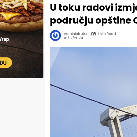
U toku radovi izm
području opštine
Administrator
1 Min Read
16/12/2024