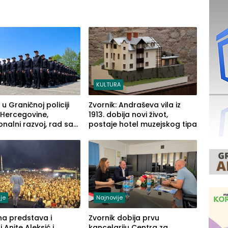
KULTURA
 u Graničnoj policiji
Zvornik: Andraševa vila iz
 Hercegovine,
1913. dobija novi život,
onalni razvoj, rad sa
postaje hotel muzejskog tipa
enom opremom i
 građanima
je
Najnovije
na predstava i
Zvornik dobija prvu
 Anite Aleksić i
kancelariju Centra za