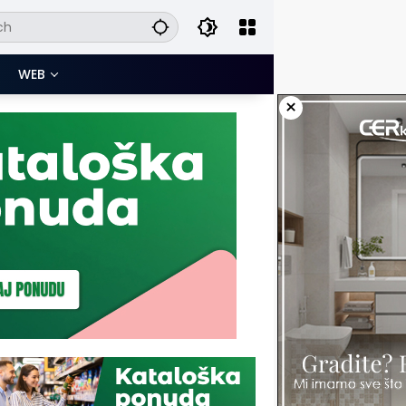
WEB
×