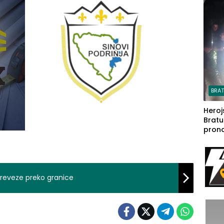
steča
BRA
Heroj
Bratu
pron
seda
a Iva
rodom
reveze preko granice