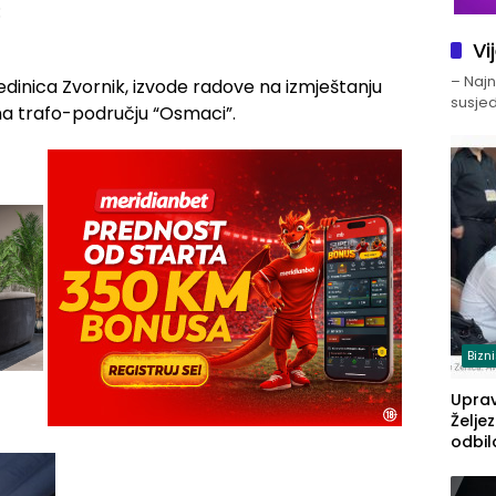
:
Vi
– Najno
jedinica Zvornik, izvode radove na izmještanju
susjed
na trafo-području “Osmaci”.
Bizn
Upra
Želje
odbil
prije
FBiH: 