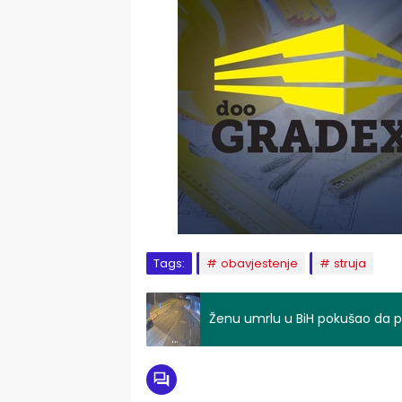
Tags:
obavjestenje
struja
Ženu umrlu u BiH pokušao da p