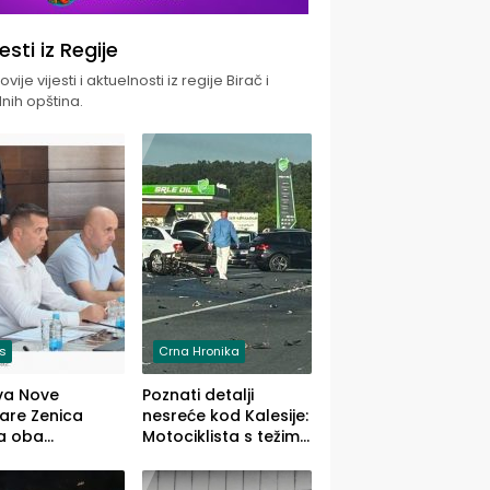
jesti iz Regije
vije vijesti i aktuelnosti iz regije Birač i
nih opština.
is
Crna Hronika
va Nove
Poznati detalji
zare Zenica
nesreće kod Kalesije:
a oba
Motociklista s težim,
dloga Vlade
dvoje vozača s
Ustrajni da je
lakšim povredama