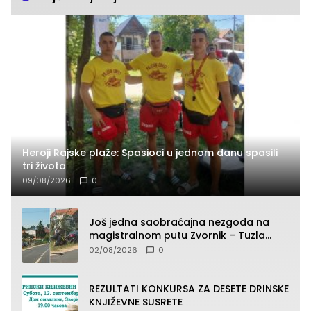
Heroji Rajske plaže: Spasioci u jednom danu spasili
tri života
09/08/2026
0
Još jedna saobraćajna nezgoda na
magistralnom putu Zvornik – Tuzla
(FOTO)
02/08/2026
0
REZULTATI KONKURSA ZA DESETE DRINSKE
KNJIŽEVNE SUSRETE