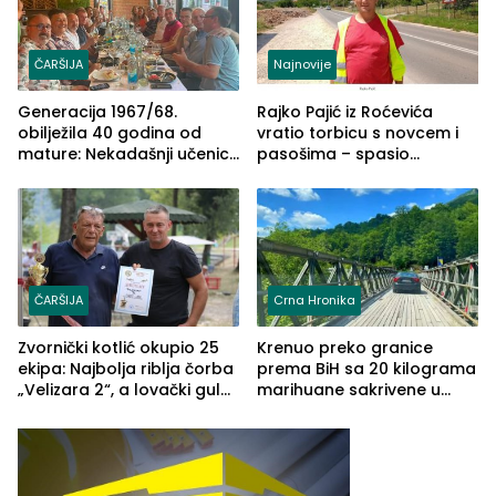
ČARŠIJA
Najnovije
Generacija 1967/68.
Rajko Pajić iz Roćevića
obilježila 40 godina od
vratio torbicu s novcem i
mature: Nekadašnji učenici
pasošima – spasio
TŠC-a okupili se u Zvorniku
porodično ljetovanje u
(FOTO)
Grčkoj
ČARŠIJA
Crna Hronika
Zvornički kotlić okupio 25
Krenuo preko granice
ekipa: Najbolja riblja čorba
prema BiH sa 20 kilograma
„Velizara 2“, a lovački gulaš
marihuane sakrivene u
„Red i Zaprska“ (FOTO)
automobilu