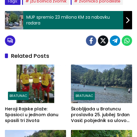
Tags:
jzu bolnica zvornik
zvornicko porodiliste
MUP spremio 23 miliona KM za nabavku
radara
Related Posts
BRATUNAC
BRATUNAC
Heroji Rajske plaže:
Škobljijada u Bratuncu
Spasioci u jednom danu
proslavila 25. jubilej: Srđan
spasili tri života
Vasić pobjednik sa ulovom
od 2.040 grama (FOTO)