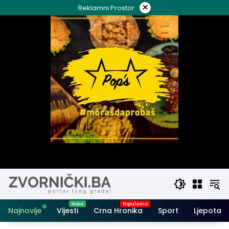
Skip
×
Reklamni Prostor
to
content
Najnovije
Vijesti
Crna Hronika
Sport
Ljepota i 