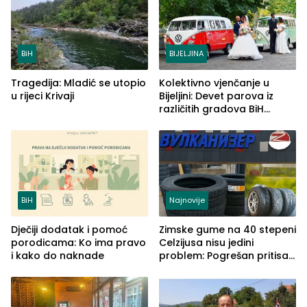
BiH
BIJELJINA
Tragedija: Mladić se utopio
Kolektivno vjenčanje u
u rijeci Krivaji
Bijeljini: Devet parova iz
različitih gradova BiH
izgovorilo sudbonosno da
BiH
Najnovije
Dječiji dodatak i pomoć
Zimske gume na 40 stepeni
porodicama: Ko ima pravo
Celzijusa nisu jedini
i kako do naknade
problem: Pogrešan pritisak
može biti mnogo opasniji