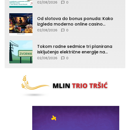
02/08/2026
0
Od slotova do bonus ponuda: Kako
izgleda moderno online casino
iskustvo
02/08/2026
0
Tokom radne sedmice tri planirana
isključenja električne energije na
području TJ Zvornik
02/08/2026
0