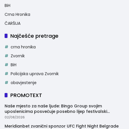
BiH
Crna Hronika
ČARŠIJA
Najčešće pretrage
crna hronika
Zvornik
BiH
Policijska uprava Zvornik
obavjestenje
PROMOTEXT
Naše mjesto za naše ljude: Bingo Group svojim
uposlenicima posvećuje posebno lijep festivalski
trenutak
02/08/2026
Meridianbet zvanični sponzor UFC Fight Night Belgrade