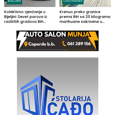
BIJELJINA
Crna Hronika
Kolektivno vjenčanje u
Krenuo preko granice
Bijeljini: Devet parova iz
prema BiH sa 20 kilograma
različitih gradova BiH
marihuane sakrivene u
izgovorilo sudbonosno da
automobilu