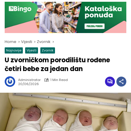
Home
Vijesti
Zvornik
Najnovije
Vijesti
Zvornik
U zvorničkom porodilištu rođene
četiri bebe za jedan dan
Administrator
1 Min Read
20/06/2026