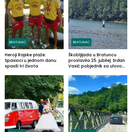
BRATUNAC
BRATUNAC
Heroji Rajske plaže:
Škobljijada u Bratuncu
Spasioci u jednom danu
proslavila 25. jubilej: Srđan
spasili tri života
Vasić pobjednik sa ulovom
od 2.040 grama (FOTO)