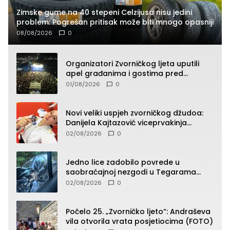
Zimske gume na 40 stepeni Celzijusa nisu jedini
problem: Pogrešan pritisak može biti mnogo opasniji
08/08/2026
0
Organizatori Zvorničkog ljeta uputili
apel građanima i gostima pred
početak koncertnog programa
01/08/2026
0
Novi veliki uspjeh zvorničkog džudoa:
Danijela Kajtazović viceprvakinja
Balkana u seniorskoj konkurenciji
02/08/2026
0
Jedno lice zadobilo povrede u
saobraćajnoj nezgodi u Tegarama
(FOTO)
02/08/2026
0
Počelo 25. „Zvorničko ljeto“: Andraševa
vila otvorila vrata posjetiocima (FOTO)