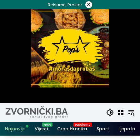
Skip
×
Reklamni Prostor
to
content
Najnovije
Vijesti
Crna Hronika
Sport
Ljepota i 