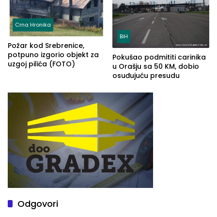
Crna Hronika
BiH
Požar kod Srebrenice,
potpuno izgorio objekt za
Pokušao podmititi carinika
uzgoj pilića (FOTO)
u Orašju sa 50 KM, dobio
osuđujuću presudu
Odgovori