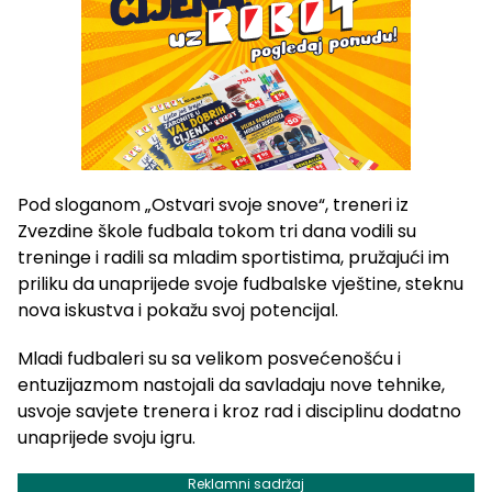
Pod sloganom „Ostvari svoje snove“, treneri iz
Zvezdine škole fudbala tokom tri dana vodili su
treninge i radili sa mladim sportistima, pružajući im
priliku da unaprijede svoje fudbalske vještine, steknu
nova iskustva i pokažu svoj potencijal.
Mladi fudbaleri su sa velikom posvećenošću i
entuzijazmom nastojali da savladaju nove tehnike,
usvoje savjete trenera i kroz rad i disciplinu dodatno
unaprijede svoju igru.
Reklamni sadržaj