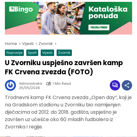
Home
Vijesti
Zvornik
Najnovije
Sport
Vijesti
Zvornik
U Zvorniku uspješno završen kamp
FK Crvena zvezda (FOTO)
Administrator
1 Min Read
25/05/2026
Trodnevni kamp FK Crvena zvezda „Open day“, koji je
na Gradskom stadionu u Zvorniku bio namijenjen
dječacima od 2012. do 2018. godišta, uspješno je
završen uz učešće oko 60 mladih fudbalera iz
Zvornika i regije.