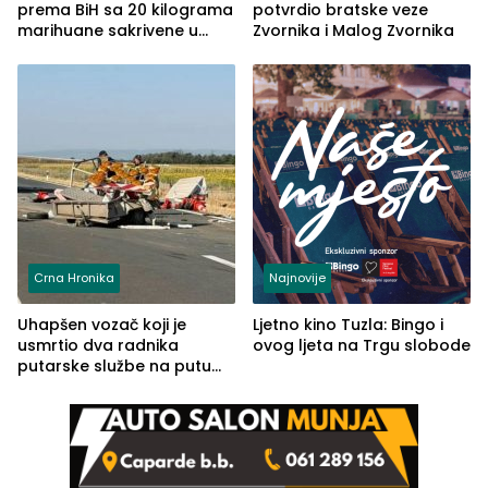
prema BiH sa 20 kilograma
potvrdio bratske veze
marihuane sakrivene u
Zvornika i Malog Zvornika
automobilu
Crna Hronika
Najnovije
Uhapšen vozač koji je
Ljetno kino Tuzla: Bingo i
usmrtio dva radnika
ovog ljeta na Trgu slobode
putarske službe na putu
od Loznice prema Šapcu
(FOTO)