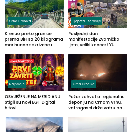
Crna Hronika
Ljepota i zdravlje
Krenuo preko granice
Posljednji dan
prema BiH sa 20 kilograma
manifestacije Zvorničko
marihuane sakrivene u
ljeto, veliki koncert YU
automobilu
grupe zatvara program
ove godine
Najnovije
Crna Hronika
OSVJEŽENJE NA MERIDIANU:
Požar zahvatio regionalnu
Stigli su novi EGT Digital
deponiju na Crnom Vrhu,
hitovi
vatrogasci drže vatru pod
kontrolom (FOTO)