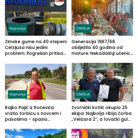
Najnovije
ČARŠIJA
Zimske gume na 40 stepeni
Generacija 1967/68.
Celzijusa nisu jedini
obilježila 40 godina od
problem: Pogrešan pritisak
mature: Nekadašnji učenici
može biti mnogo opasniji
TŠC-a okupili se u Zvorniku
(FOTO)
Najnovije
ČARŠIJA
Rajko Pajić iz Roćevića
Zvornički kotlić okupio 25
vratio torbicu s novcem i
ekipa: Najbolja riblja čorba
pasošima – spasio
„Velizara 2“, a lovački gulaš
porodično ljetovanje u
„Red i Zaprska“ (FOTO)
Grčkoj