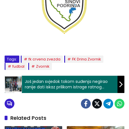
Tags:
fk crvena zvezda
FK Drina Zvornik
fudbal
Zvornik
Još jedan svjedok tokom suđenja negirao
ranije dati iskaz prilikom istrage ratnog
zločina pogubljenja 65 zarobljenika na
lokacijama na području Bišine u Šekovićima i
kod Piskavice u Vlasenici
Related Posts