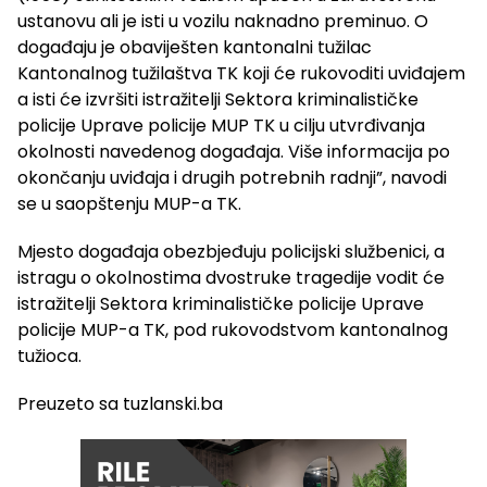
ustanovu ali je isti u vozilu naknadno preminuo. O
događaju je obaviješten kantonalni tužilac
Kantonalnog tužilaštva TK koji će rukovoditi uviđajem
a isti će izvršiti istražitelji Sektora kriminalističke
policije Uprave policije MUP TK u cilju utvrđivanja
okolnosti navedenog događaja. Više informacija po
okončanju uviđaja i drugih potrebnih radnji”, navodi
se u saopštenju MUP-a TK.
Mjesto događaja obezbjeđuju policijski službenici, a
istragu o okolnostima dvostruke tragedije vodit će
istražitelji Sektora kriminalističke policije Uprave
policije MUP-a TK, pod rukovodstvom kantonalnog
tužioca.
Preuzeto sa tuzlanski.ba