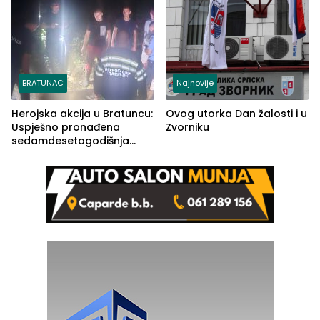
BRATUNAC
Najnovije
Herojska akcija u Bratuncu:
Ovog utorka Dan žalosti i u
Uspješno pronađena
Zvorniku
sedamdesetogodišnja
Ivanka Lazić, rodom iz
Kravice.