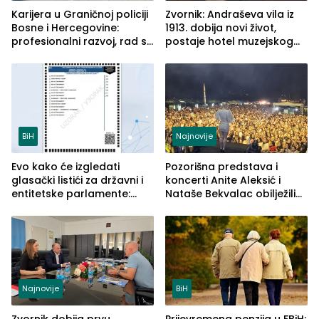
Karijera u Graničnoj policiji
Zvornik: Andraševa vila iz
Bosne i Hercegovine:
1913. dobija novi život,
profesionalni razvoj, rad sa
postaje hotel muzejskog
savremenom opremom i
tipa
služba građanima
BiH
Najnovije
Evo kako će izgledati
Pozorišna predstava i
glasački listići za državni i
koncerti Anite Aleksić i
entitetske parlamente:
Nataše Bekvalac obilježili
Najveće izmjene biće
četvrto veče Zvorničkog
vidljive na njima
ljeta (FOTO)
Najnovije
BiH
Zvornik dobija prvu
Prijevremena penzija u FBiH: