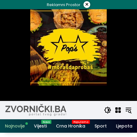
Skip
×
Reklamni Prostor
to
content
Najnovije
Vijesti
Crna Hronika
Sport
Ljepota i 