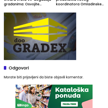
građanima: Osvojite
koordinatora Omladinske
ulaznice za koncert Petra
škole
Graše
Odgovori
Morate biti
prijavljeni
da biste objavili komentar.