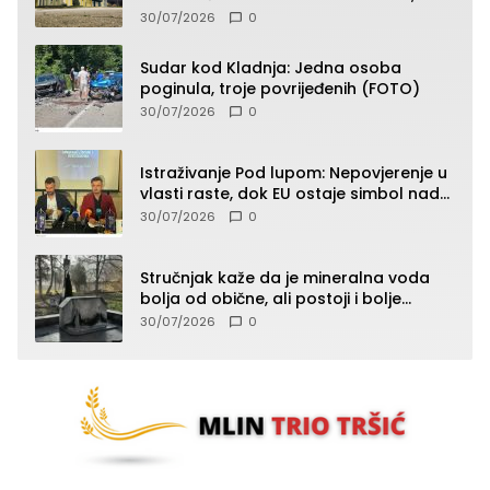
septembra u 9.00 časova
30/07/2026
0
Sudar kod Kladnja: Jedna osoba
poginula, troje povrijeđenih (FOTO)
30/07/2026
0
Istraživanje Pod lupom: Nepovjerenje u
vlasti raste, dok EU ostaje simbol nade
građana
30/07/2026
0
Stručnjak kaže da je mineralna voda
bolja od obične, ali postoji i bolje
rješenje
30/07/2026
0