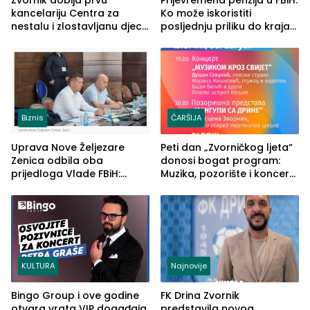
kancelariju Centra za
Ko može iskoristiti
nestalu i zlostavljanu djecu
posljednju priliku do kraja
u RS-u
2026. godine
Biznis
ČARŠIJA
Uprava Nove Željezare
Peti dan „Zvorničkog ljeta“
Zenica odbila oba
donosi bogat program:
prijedloga Vlade FBiH:
Muzika, pozorište i koncert
Ustrajni da je stečaj jedino
Stoje
rješenje
KULTURA
Najnovije
Bingo Group i ove godine
FK Drina Zvornik
otvara vrata VIP događaja
predstavila novog