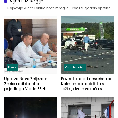
Vijesti iz Regije
– Najnovije vijesti i aktuelnosti iz regije Birač i susjednih opština.
Biznis
Crna Hronika
Uprava Nove Željezare
Poznati detalji nesreće kod
Zenica odbila oba
Kalesije: Motociklista s
prijedloga Vlade FBiH:
težim, dvoje vozača s
Ustrajni da je stečaj jedino
lakšim povredama
rješenje