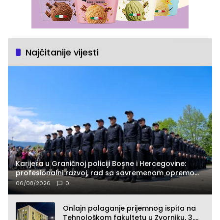
Najčitanije vijesti
Karijera u Graničnoj policiji Bosne i Hercegovine:
profesionalni razvoj, rad sa savremenom opremom
i služba građanima
06/08/2026
0
Onlajn polaganje prijemnog ispita na
Tehnološkom fakultetu u Zvorniku, 3.