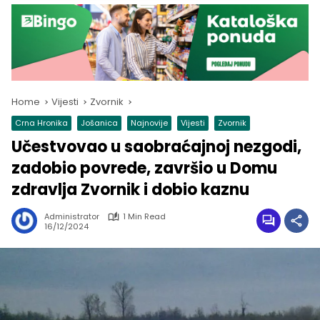
Home
Vijesti
Zvornik
Crna Hronika
Jošanica
Najnovije
Vijesti
Zvornik
Učestvovao u saobraćajnoj nezgodi,
zadobio povrede, završio u Domu
zdravlja Zvornik i dobio kaznu
Administrator
1 Min Read
16/12/2024