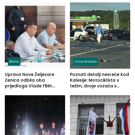
Biznis
Crna Hronika
Uprava Nove Željezare
Poznati detalji nesreće kod
Zenica odbila oba
Kalesije: Motociklista s
prijedloga Vlade FBiH:
težim, dvoje vozača s
Ustrajni da je stečaj jedino
lakšim povredama
rješenje