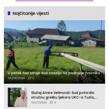
Najčitanije vijesti
U petak bez struje dva naselja na području Zvornika
06/08/2026
0
Slučaj Amire Selimović: Sud potvrdio
stručnu grešku ljekara UKC-a Tuzla,
presudan dokaz ostala obdukcija
31/07/2026
0