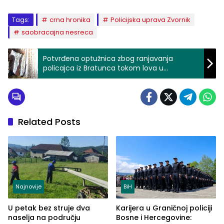
Tags:
crna hronika
Policijska uprava Zvornik
saobracajna nesreca
Potvrđena optužnica zbog ranjavanja
policajca iz Bratunca tokom lova u
Srebrenici prije tri godine
Related Posts
Najnovije
BiH
U petak bez struje dva
Karijera u Graničnoj policiji
naselja na području
Bosne i Hercegovine: