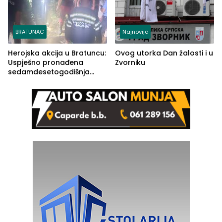
BRATUNAC
Najnovije
Herojska akcija u Bratuncu:
Ovog utorka Dan žalosti i u
Uspješno pronađena
Zvorniku
sedamdesetogodišnja
Ivanka Lazić, rodom iz
Kravice.