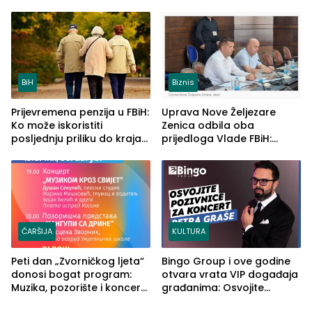
četvrto veče Zvorničkog
u RS-u
ljeta (FOTO)
BiH
Biznis
Prijevremena penzija u FBiH:
Uprava Nove Željezare
Ko može iskoristiti
Zenica odbila oba
posljednju priliku do kraja
prijedloga Vlade FBiH:
2026. godine
Ustrajni da je stečaj jedino
rješenje
ČARŠIJA
KULTURA
Peti dan „Zvorničkog ljeta“
Bingo Group i ove godine
donosi bogat program:
otvara vrata VIP događaja
Muzika, pozorište i koncert
građanima: Osvojite
Stoje
ulaznice za koncert Petra