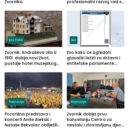
Zvornika
profesionalni razvoj, rad sa
savremenom opremom i
služba građanima
KULTURA
BiH
Zvornik: Andraševa vila iz
Evo kako će izgledati
1913. dobija novi život,
glasački listići za državni i
postaje hotel muzejskog
entitetske parlamente:
tipa
Najveće izmjene biće
vidljive na njima
Najnovije
Najnovije
Pozorišna predstava i
Zvornik dobija prvu
koncerti Anite Aleksić i
kancelariju Centra za
Nataše Bekvalac obilježili
nestalu i zlostavljanu djecu