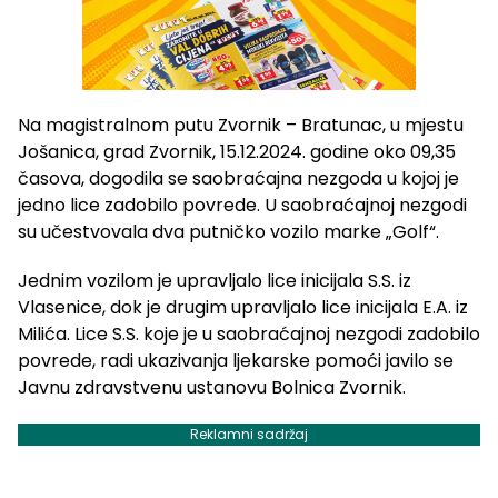
Na magistralnom putu Zvornik – Bratunac, u mjestu
Jošanica, grad Zvornik, 15.12.2024. godine oko 09,35
časova, dogodila se saobraćajna nezgoda u kojoj je
jedno lice zadobilo povrede. U saobraćajnoj nezgodi
su učestvovala dva putničko vozilo marke „Golf“.
Jednim vozilom je upravljalo lice inicijala S.S. iz
Vlasenice, dok je drugim upravljalo lice inicijala E.A. iz
Milića. Lice S.S. koje je u saobraćajnoj nezgodi zadobilo
povrede, radi ukazivanja ljekarske pomoći javilo se
Javnu zdravstvenu ustanovu Bolnica Zvornik.
Reklamni sadržaj