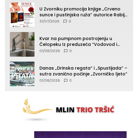
U Zvorniku promocija knjige „Crveno
sunce i pustinjska ruža“ autorice Rabije
Avdić-Hamidović
31/07/2026
0
Kvar na pumpnom postrojenju u
Čelopeku Iz preduzeća “Vodovod i
komunalije”
01/08/2026
0
Danas „Drinska regata“ i „Spustijada“ –
sutra zvanično počinje „Zvorničko ljeto“
01/08/2026
0