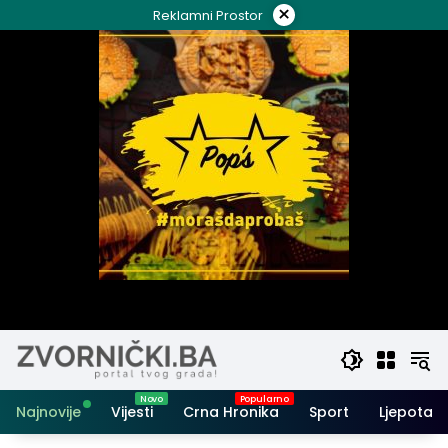
Skip
×
Reklamni Prostor
to
content
Najnovije
Vijesti
Crna Hronika
Sport
Ljepota i 