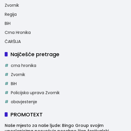
Zvornik
Regija
BiH
Crna Hronika
ČARŠIJA
Najčešće pretrage
crna hronika
Zvornik
BiH
Policijska uprava Zvornik
obavjestenje
PROMOTEXT
Naše mjesto za naše ljude: Bingo Group svojim
uposlenicima posvećuje posebno lijep festivalski