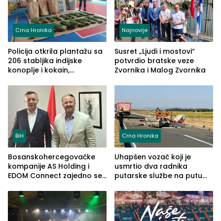
Crna Hronika
Najnovije
Policija otkrila plantažu sa
Susret „Ljudi i mostovi“
206 stabljika indijske
potvrdio bratske veze
konoplje i kokain,
Zvornika i Malog Zvornika
uhapšena jedna osoba
(FOTO)
BiH
Crna Hronika
Bosanskohercegovačke
Uhapšen vozač koji je
kompanije AS Holding i
usmrtio dva radnika
EDOM Connect zajedno se
putarske službe na putu
šire na tržište Maroka
od Loznice prema Šapcu
(FOTO)