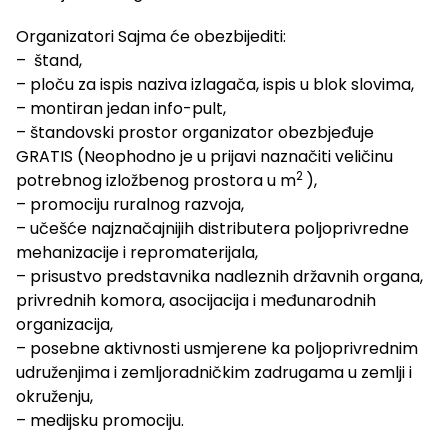
Organizatori Sajma će obezbijediti:
– štand,
– ploču za ispis naziva izlagača, ispis u blok slovima,
– montiran jedan info-pult,
– štandovski prostor organizator obezbjeđuje
GRATIS (Neophodno je u prijavi naznačiti veličinu
2
potrebnog izložbenog prostora u
m
),
– promociju ruralnog razvoja,
– učešće najznačajnijih distributera poljoprivredne
mehanizacije i repromaterijala,
– prisustvo predstavnika nadleznih državnih organa,
privrednih komora, asocijacija i međunarodnih
organizacija,
– posebne aktivnosti usmjerene ka poljoprivrednim
udruženjima i zemljoradničkim zadrugama u zemlji i
okruženju,
– medijsku promociju.