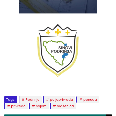
Tags:
Podrinje
poljoprivreda
ponuda
privreda
sajam
Vlasenica