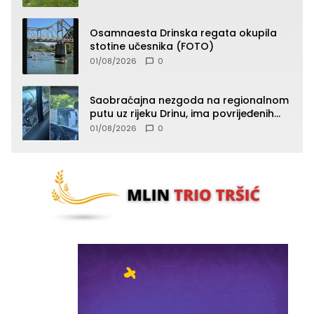
Osamnaesta Drinska regata okupila
stotine učesnika (FOTO)
01/08/2026
0
Saobraćajna nezgoda na regionalnom
putu uz rijeku Drinu, ima povrijeđenih
lica (FOTO)
01/08/2026
0