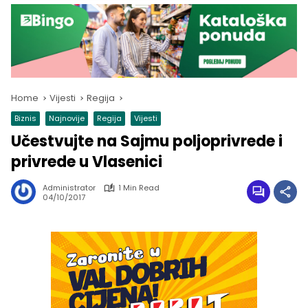
Home
Vijesti
Regija
Biznis
Najnovije
Regija
Vijesti
Učestvujte na Sajmu poljoprivrede i
privrede u Vlasenici
Administrator
1 Min Read
04/10/2017