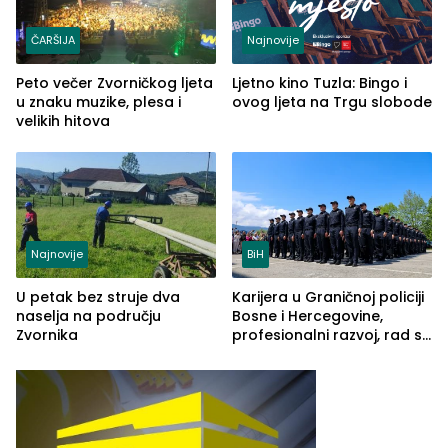
ČARŠIJA
Najnovije
Peto večer Zvorničkog ljeta
Ljetno kino Tuzla: Bingo i
u znaku muzike, plesa i
ovog ljeta na Trgu slobode
velikih hitova
Najnovije
BiH
U petak bez struje dva
Karijera u Graničnoj policiji
naselja na području
Bosne i Hercegovine,
Zvornika
profesionalni razvoj, rad sa
savremenom opremom i
služba građanima