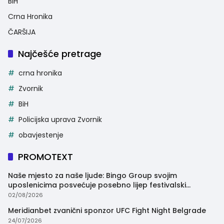
BiH
Crna Hronika
ČARŠIJA
Najčešće pretrage
crna hronika
Zvornik
BiH
Policijska uprava Zvornik
obavjestenje
PROMOTEXT
Naše mjesto za naše ljude: Bingo Group svojim
uposlenicima posvećuje posebno lijep festivalski
trenutak
02/08/2026
Meridianbet zvanični sponzor UFC Fight Night Belgrade
24/07/2026