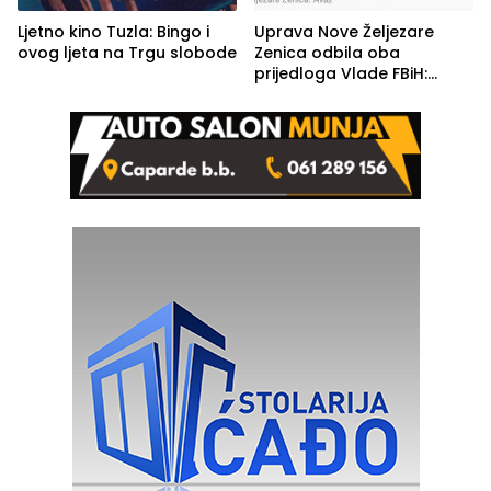
Ljetno kino Tuzla: Bingo i
Uprava Nove Željezare
ovog ljeta na Trgu slobode
Zenica odbila oba
prijedloga Vlade FBiH:
Ustrajni da je stečaj jedino
rješenje