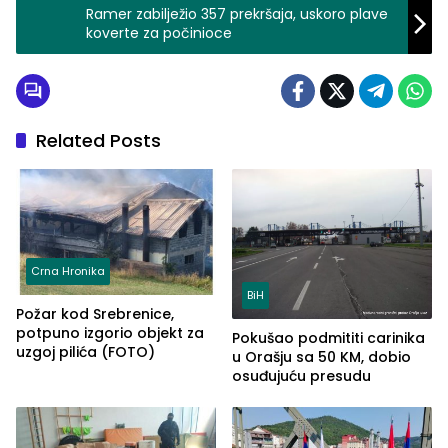
Ramer zabilježio 357 prekršaja, uskoro plave
koverte za počinioce
Related Posts
Crna Hronika
BiH
Požar kod Srebrenice,
potpuno izgorio objekt za
Pokušao podmititi carinika
uzgoj pilića (FOTO)
u Orašju sa 50 KM, dobio
osuđujuću presudu