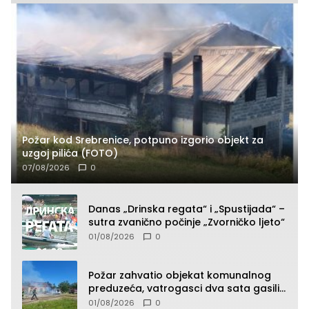
Požar kod Srebrenice, potpuno izgorio objekt za
uzgoj pilića (FOTO)
07/08/2026
0
Danas „Drinska regata“ i „Spustijada“ –
sutra zvanično počinje „Zvorničko ljeto“
01/08/2026
0
Požar zahvatio objekat komunalnog
preduzeća, vatrogasci dva sata gasili
vatru (FOTO)
01/08/2026
0