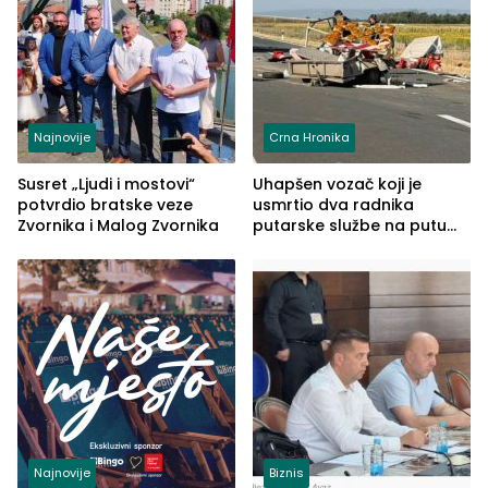
Najnovije
Crna Hronika
Susret „Ljudi i mostovi“
Uhapšen vozač koji je
potvrdio bratske veze
usmrtio dva radnika
Zvornika i Malog Zvornika
putarske službe na putu
od Loznice prema Šapcu
(FOTO)
Najnovije
Biznis