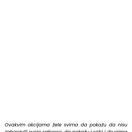
Ovakvim akcijama žele svima da pokažu da nisu
zaboravili svoje saborce, da pokažu i sebi i drugima