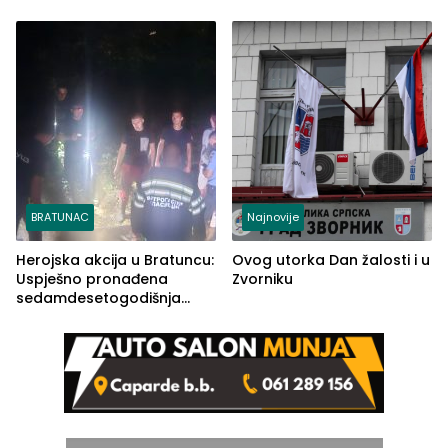
Ustrajni da je stečaj jedino
lakšim povredama
rješenje
BRATUNAC
Najnovije
Herojska akcija u Bratuncu:
Ovog utorka Dan žalosti i u
Uspješno pronađena
Zvorniku
sedamdesetogodišnja
Ivanka Lazić, rodom iz
Kravice.