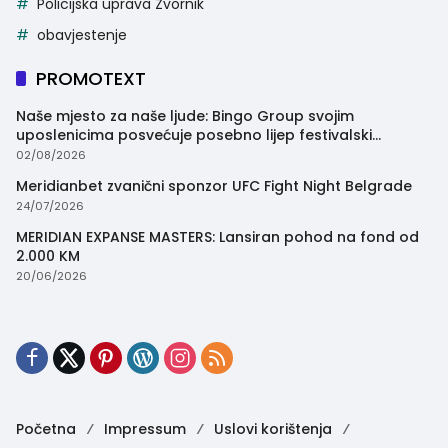
Policijska uprava Zvornik
obavjestenje
PROMOTEXT
Naše mjesto za naše ljude: Bingo Group svojim
uposlenicima posvećuje posebno lijep festivalski
trenutak
02/08/2026
Meridianbet zvanični sponzor UFC Fight Night Belgrade
24/07/2026
MERIDIAN EXPANSE MASTERS: Lansiran pohod na fond od
2.000 KM
20/06/2026
Početna
Impressum
Uslovi korištenja