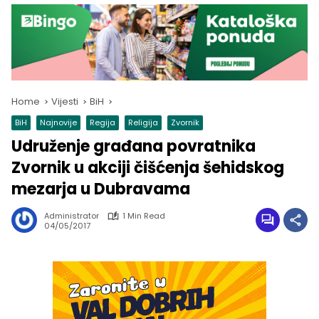
Home
Vijesti
BiH
BiH
Najnovije
Regija
Religija
Zvornik
Udruženje građana povratnika
Zvornik u akciji čišćenja šehidskog
mezarja u Dubravama
Administrator
1 Min Read
04/05/2017