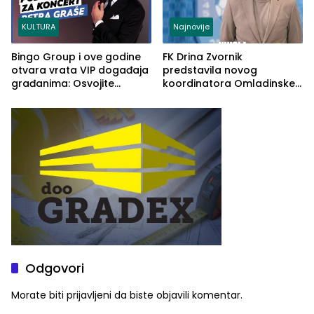
KULTURA
Najnovije
Bingo Group i ove godine
FK Drina Zvornik
otvara vrata VIP događaja
predstavila novog
građanima: Osvojite
koordinatora Omladinske
ulaznice za koncert Petra
škole
Graše
Odgovori
Morate biti
prijavljeni
da biste objavili komentar.