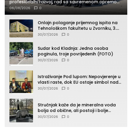
profesionalni razvoj, rad sa savremenom opremom
i služba građanima
06/08/2026
0
Onlajn polaganje prijemnog ispita na
Tehnološkom fakultetu u Zvorniku, 3.
septembra u 9.00 časova
30/07/2026
0
Sudar kod Kladnja: Jedna osoba
poginula, troje povrijeđenih (FOTO)
30/07/2026
0
Istraživanje Pod lupom: Nepovjerenje u
vlasti raste, dok EU ostaje simbol nade
građana
30/07/2026
0
Stručnjak kaže da je mineralna voda
bolja od obične, ali postoji i bolje
rješenje
30/07/2026
0