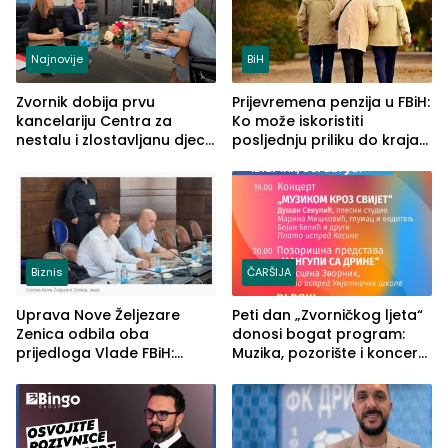
Najnovije
BiH
Zvornik dobija prvu
Prijevremena penzija u FBiH:
kancelariju Centra za
Ko može iskoristiti
nestalu i zlostavljanu djecu
posljednju priliku do kraja
u RS-u
2026. godine
Biznis
ČARŠIJA
Uprava Nove Željezare
Peti dan „Zvorničkog ljeta“
Zenica odbila oba
donosi bogat program:
prijedloga Vlade FBiH:
Muzika, pozorište i koncert
Ustrajni da je stečaj jedino
Stoje
rješenje