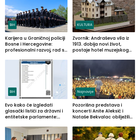
BiH
KULTURA
Karijera u Graničnoj policiji
Zvornik: Andraševa vila iz
Bosne i Hercegovine:
1913. dobija novi život,
profesionalni razvoj, rad sa
postaje hotel muzejskog
savremenom opremom i
tipa
služba građanima
BiH
Najnovije
Evo kako će izgledati
Pozorišna predstava i
glasački listići za državni i
koncerti Anite Aleksić i
entitetske parlamente:
Nataše Bekvalac obilježili
Najveće izmjene biće
četvrto veče Zvorničkog
vidljive na njima
ljeta (FOTO)