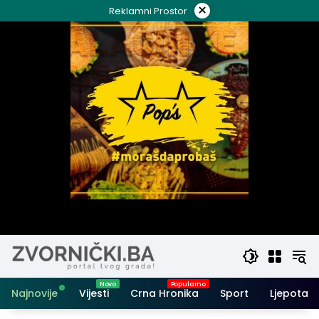
Skip
×
Reklamni Prostor
to
content
Najnovije
Vijesti
Crna Hronika
Sport
Ljepota i 