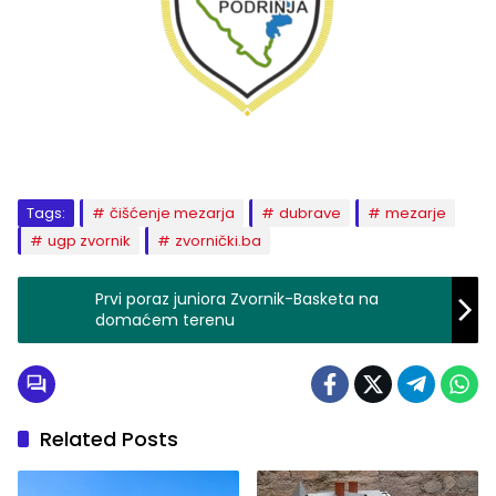
Tags:
čišćenje mezarja
dubrave
mezarje
ugp zvornik
zvornički.ba
Prvi poraz juniora Zvornik-Basketa na
domaćem terenu
Related Posts