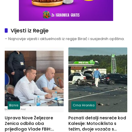
Vijesti iz Regije
– Najnovije vijesti i aktuelnosti iz regije Birač i susjednih opština.
Biznis
Crna Hronika
Uprava Nove Željezare
Poznati detalji nesreće kod
Zenica odbila oba
Kalesije: Motociklista s
prijedloga Vlade FBiH:
težim, dvoje vozača s