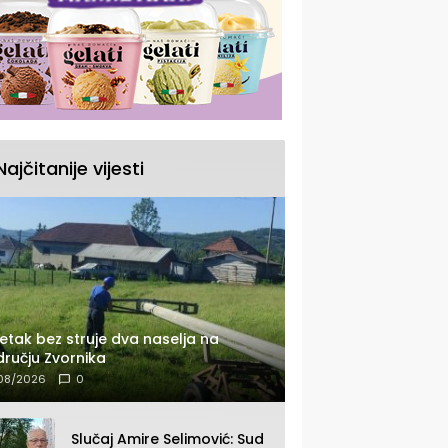
Najčitanije vijesti
etak bez struje dva naselja na
ručju Zvornika
08/2026
0
Slučaj Amire Selimović: Sud