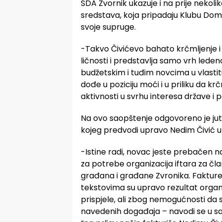
SDA Zvornik ukazuje i na prije nekol
sredstava, koja pripadaju Klubu Domo
svoje supruge.
-Takvo Čivićevo bahato krčmljenje i
ličnosti i predstavlja samo vrh leden
budžetskim i tuđim novcima u vlastitu 
dođe u poziciju moći i u priliku da kr
aktivnosti u svrhu interesa države i 
Na ovo saopštenje odgovoreno je jut
kojeg predvodi upravo Nedim Čivić u 
-Istine radi, novac jeste prebačen 
za potrebe organizacija iftara za čla
građana i građane Zvronika. Faktur
tekstovima su upravo rezultat organiz
prispjele, ali zbog nemogućnosti da 
navedenih događaja – navodi se u sa