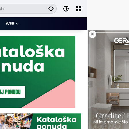
WEB
×