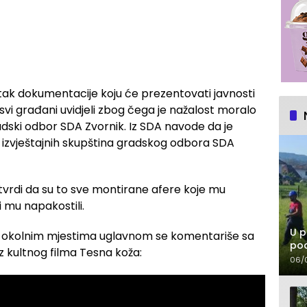
ak dokumentacije koju će prezentovati javnosti
 i svi građani uvidjeli zbog čega je nažalost moralo
dski odbor SDA Zvornik. Iz SDA navode da je
izvještajnih skupština gradskog odbora SDA
tvrdi da su to sve montirane afere koje mu
 mu napakostili.
U p
 i okolnim mjestima uglavnom se komentariše sa
pod
 kultnog filma Tesna koža:
06/