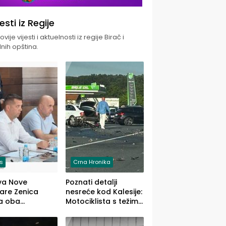
jesti iz Regije
vije vijesti i aktuelnosti iz regije Birač i
nih opština.
is
Crna Hronika
va Nove
Poznati detalji
zare Zenica
nesreće kod Kalesije:
a oba
Motociklista s težim,
dloga Vlade
dvoje vozača s
Ustrajni da je
lakšim povredama