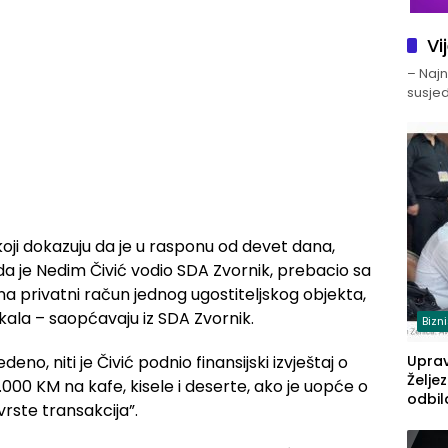
Vi
– Najno
susjed
oji dokazuju da je u rasponu od devet dana,
 kada je Nedim Čivić vodio SDA Zvornik, prebacio sa
na privatni račun jednog ugostiteljskog objekta,
ala – saopćavaju iz SDA Zvornik.
Bizn
no, niti je Čivić podnio finansijski izvještaj o
Upra
Želje
4.000 KM na kafe, kisele i deserte, ako je uopće o
odbil
vrste transakcija”.
prije
FBiH: 