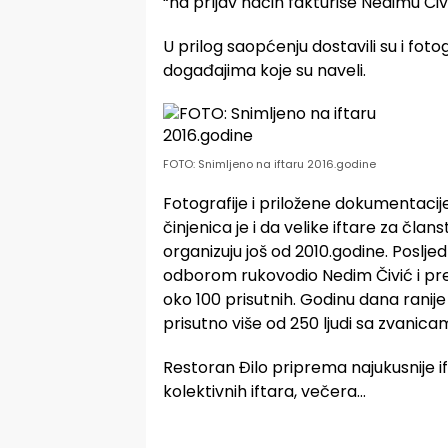
“na prljav način fakturiše Nedimu Čiv
U prilog saopćenju dostavili su i fot
događajima koje su naveli.
FOTO: Snimljeno na iftaru 2016.godine
Fotografije i priložene dokumentacij
činjenica je i da velike iftare za čl
organizuju još od 2010.godine. Posljed
odborom rukovodio Nedim Čivić i pre
oko 100 prisutnih. Godinu dana ranije 
prisutno više od 250 ljudi sa zvanicama
Restoran Đilo priprema najukusnije ifta
kolektivnih iftara, večera…