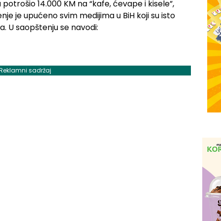
 potrošio 14.000 KM na “kafe, ćevape i kisele”,
nje je upućeno svim medijima u BiH koji su isto
a. U saopštenju se navodi:
Reklamni sadržaj