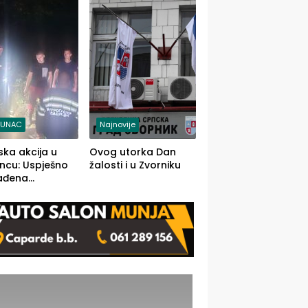
j jedino rješenje
TUNAC
Najnovije
ska akcija u
Ovog utorka Dan
ncu: Uspješno
žalosti i u Zvorniku
ađena
mdesetogodišnj
nka Lazić,
 iz Kravice.