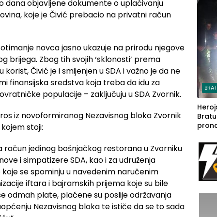
iko dana objavljene dokumente o uplaćivanju
steča
vina, koje je Čivić prebacio na privatni račun
 otimanje novca jasno ukazuje na prirodu njegove
og brijega. Zbog tih svojih ‘sklonosti’ prema
korist, Čivić je i smijenjen u SDA i važno je da ne
čmi finansijska sredstva koja treba da idu za
BRA
povratničke populacije – zaključuju u SDA Zvornik.
Heroj
ros iz novoformiranog Nezavisnog bloka Zvornik
Bratu
pron
kojem stoji:
seda
a Iva
na račun jedinog bošnjačkog restorana u Zvorniku
rodom
nove i simpatizere SDA, kao i za udruženja
e koje se spominju u navedenim naručenim
acije iftara i bajramskih prijema koje su bile
se odmah plate, plaćene su poslije održavanja
općenju Nezavisnog bloka te ističe da se to sada