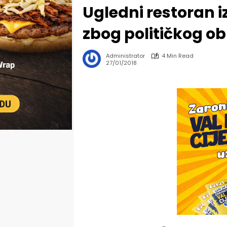
Ugledni restoran iz
zbog političkog o
Administrator
4 Min Read
27/01/2018