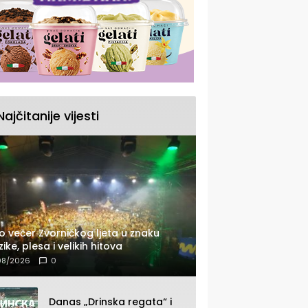
Najčitanije vijesti
o večer Zvorničkog ljeta u znaku
ike, plesa i velikih hitova
08/2026
0
Danas „Drinska regata“ i