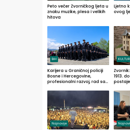
Peto večer Zvorničkog ljeta u
Ljetno k
znaku muzike, plesa i velikih
ovog lj
hitova
BiH
KULTU
Karijera u Graničnoj policiji
Zvornik
Bosne i Hercegovine,
1913. do
profesionalni razvoj, rad sa
postaje
savremenom opremom i
služba građanima
Najnovije
Najnovi