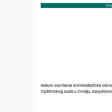
Kra
Nakon završene kriminalističke obrade
Opštinskog suda u Orašju, saopšteno j