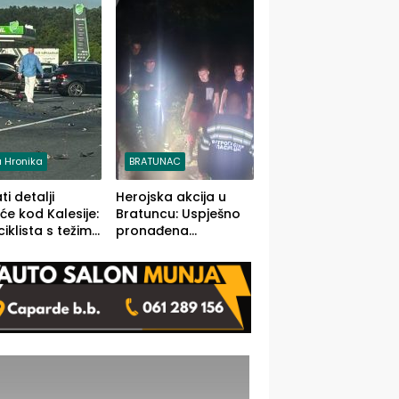
stečaj jedino rješenje
 Hronika
BRATUNAC
i detalji
Herojska akcija u
će kod Kalesije:
Bratuncu: Uspješno
iklista s težim,
pronađena
 vozača s
sedamdesetogodišnj
im povredama
a Ivanka Lazić,
rodom iz Kravice.