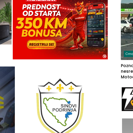
Crna
Poznat
nesre
Motoc
dvoje
lakš