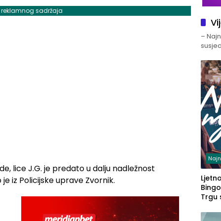
j reklamnog sadržaja
Vi
– Najno
susjed
Najn
, lice J.G. je predato u dalju nadležnost
Ljetno
e iz Policijske uprave Zvornik.
Bingo
Trgu