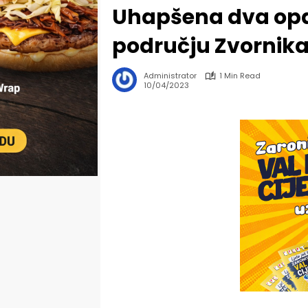
Uhapšena dva op
području Zvornik
Administrator
1 Min Read
10/04/2023