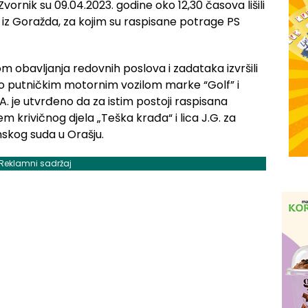
e Zvornik su 09.04.2023. godine oko 12,30 časova lišili
J.G. iz Goražda, za kojim su raspisane potrage PS
kom obavljanja redovnih poslova i zadataka izvršili
alo putničkim motornim vozilom marke “Golf” i
. je utvrđeno da za istim postoji raspisana
m krivičnog djela „Teška krađa“ i lica J.G. za
nskog suda u Orašju.
Reklamni sadržaj