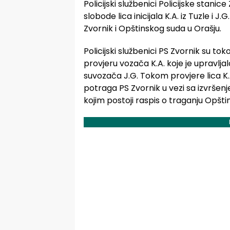
Policijski službenici Policijske stanic
slobode lica inicijala K.A. iz Tuzle i 
Zvornik i Opštinskog suda u Orašju.
Policijski službenici PS Zvornik su to
provjeru vozača K.A. koje je upravlj
suvozača J.G. Tokom provjere lica K.A
potraga PS Zvornik u vezi sa izvršenje
kojim postoji raspis o traganju Opšti