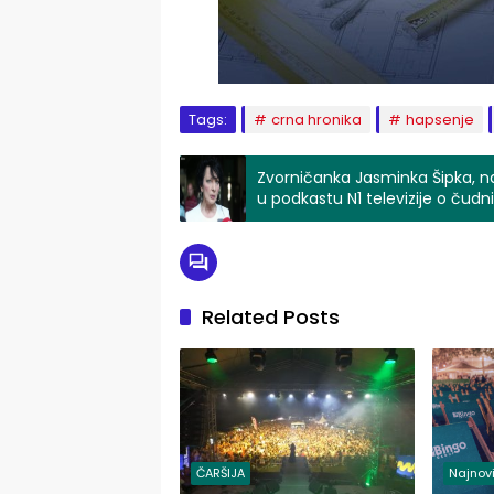
Tags:
crna hronika
hapsenje
Zvorničanka Jasminka Šipka, na
u podkastu N1 televizije o čudn
(VIDEO)
Related Posts
ČARŠIJA
Najnovi