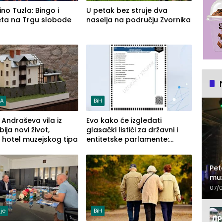
ino Tuzla: Bingo i
U petak bez struje dva
eta na Trgu slobode
naselja na području Zvornika
RA
BiH
: Andraševa vila iz
Evo kako će izgledati
bija novi život,
glasački listići za državni i
 hotel muzejskog tipa
entitetske parlamente:
Najveće izmjene biće vidljive
na njima
Pet
muz
07/
je
BiH