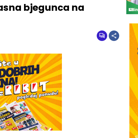
asna bjegunca na
a