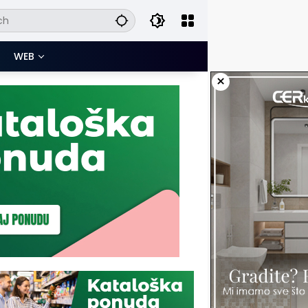
WEB
×