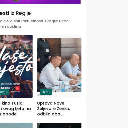
jesti iz Regije
vije vijesti i aktuelnosti iz regije Birač i
nih opština.
ovije
Biznis
 kino Tuzla:
Uprava Nove
 i ovog ljeta na
Željezare Zenica
 slobode
odbila oba
prijedloga Vlade
FBiH: Ustrajni da je