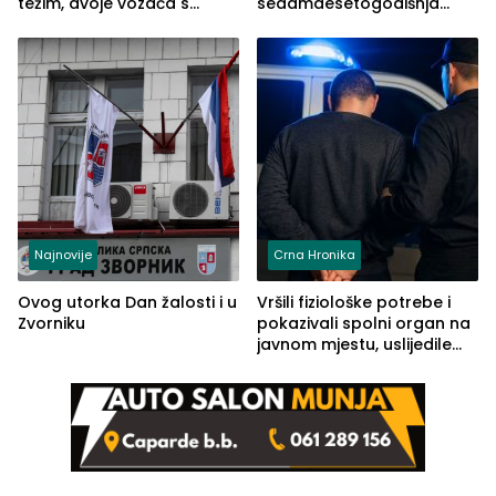
težim, dvoje vozača s
sedamdesetogodišnja
lakšim povredama
Ivanka Lazić, rodom iz
Kravice.
Najnovije
Crna Hronika
Ovog utorka Dan žalosti i u
Vršili fiziološke potrebe i
Zvorniku
pokazivali spolni organ na
javnom mjestu, uslijedile
kazne