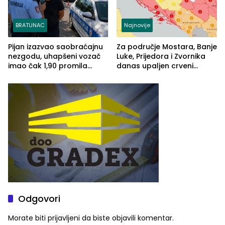
BRATUNAC
Najnovije
Pijan izazvao saobraćajnu
Za područje Mostara, Banje
nezgodu, uhapšeni vozač
Luke, Prijedora i Zvornika
imao čak 1,90 promila
danas upaljen crveni
alkohola u krvi
meteoalarm
Odgovori
Morate biti
prijavljeni
da biste objavili komentar.