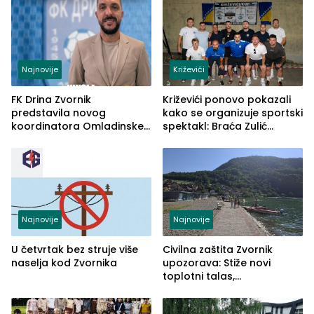
Najnovije
Križevići
FK Drina Zvornik
Križevići ponovo pokazali
predstavila novog
kako se organizuje sportski
koordinatora Omladinske
spektakl: Braća Zulić
škole
osvojila Križevići kup 2026
Najnovije
Najnovije
U četvrtak bez struje više
Civilna zaštita Zvornik
naselja kod Zvornika
upozorava: Stiže novi
toplotni talas,
temperature do 41 stepen