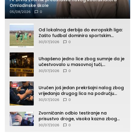
Omladinske škole
05/08/2026
0
Od lokalnog derbija do evropskih liga:
Zašto fudbal dominira sportskim
klađenjem
30/07/2026
0
Uhapšeno jedno lice zbog sumnje da je
učestvovalo u masovnoj tuči,
maloljetnik zadobio povrede
30/07/2026
0
Uručen još jedan prekršajni nalog zbog
vrijeđanja drugog lica na području
Zvornika
30/07/2026
0
Zvorničanin odbio testiranje na
prisustvo droge, visoka kazna zbog
kršenja Zakona o osnovama
30/07/2026
0
bezbjednosti saobraćaja