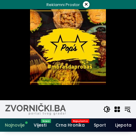
Skip
×
Reklamni Prostor
to
content
Najnovije
Vijesti
Crna Hronika
Sport
Ljepota i 