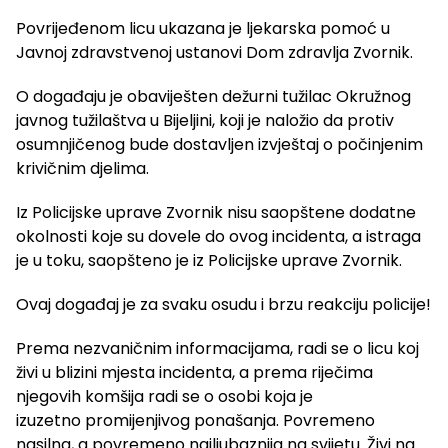
Povrijeđenom licu ukazana je ljekarska pomoć u
Javnoj zdravstvenoj ustanovi Dom zdravlja Zvornik.
O događaju je obaviješten dežurni tužilac Okružnog
javnog tužilaštva u Bijeljini, koji je naložio da protiv
osumnjičenog bude dostavljen izvještaj o počinjenim
krivičnim djelima.
Iz Policijske uprave Zvornik nisu saopštene dodatne
okolnosti koje su dovele do ovog incidenta, a istraga
je u toku, saopšteno je iz Policijske uprave Zvornik.
Ovaj događaj je za svaku osudu i brzu reakciju policije!
Prema nezvaničnim informacijama, radi se o licu koj
živi u blizini mjesta incidenta, a prema riječima
njegovih komšija radi se o osobi koja je
izuzetno promijenjivog ponašanja. Povremeno
nasilna, a povremeno najljubaznija na svijetu. Živi na