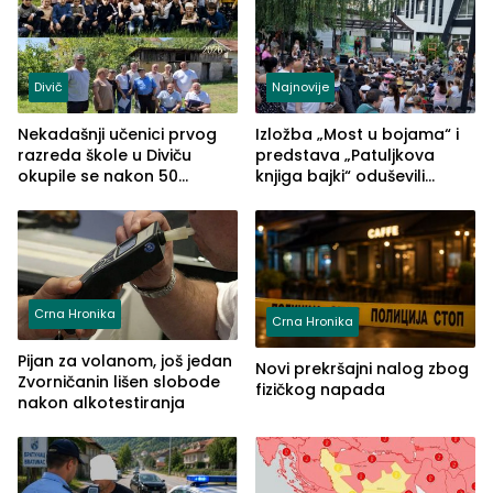
Divič
Najnovije
Nekadašnji učenici prvog
Izložba „Most u bojama“ i
razreda škole u Diviču
predstava „Patuljkova
okupile se nakon 50
knjiga bajki“ oduševili
godina, a učitelj Mustafa
posjetioce
Pašić im održao čas
(FOTO)
Crna Hronika
Crna Hronika
Pijan za volanom, još jedan
Novi prekršajni nalog zbog
Zvorničanin lišen slobode
fizičkog napada
nakon alkotestiranja