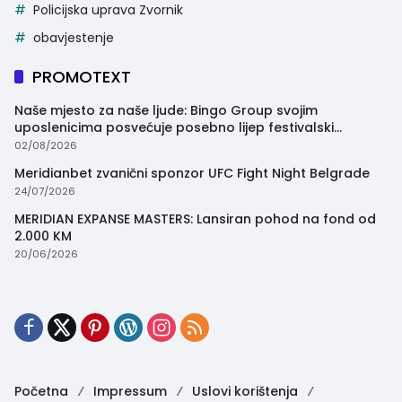
Policijska uprava Zvornik
obavjestenje
PROMOTEXT
Naše mjesto za naše ljude: Bingo Group svojim
uposlenicima posvećuje posebno lijep festivalski
trenutak
02/08/2026
Meridianbet zvanični sponzor UFC Fight Night Belgrade
24/07/2026
MERIDIAN EXPANSE MASTERS: Lansiran pohod na fond od
2.000 KM
20/06/2026
Početna
Impressum
Uslovi korištenja