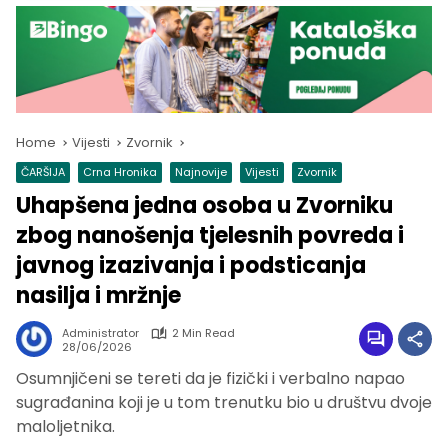
Home
Vijesti
Zvornik
ČARŠIJA
Crna Hronika
Najnovije
Vijesti
Zvornik
Uhapšena jedna osoba u Zvorniku
zbog nanošenja tjelesnih povreda i
javnog izazivanja i podsticanja
nasilja i mržnje
Administrator
2 Min Read
28/06/2026
Osumnjičeni se tereti da je fizički i verbalno napao
sugrađanina koji je u tom trenutku bio u društvu dvoje
maloljetnika.