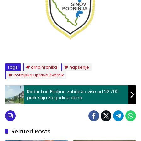
Tags:
crna hronika
hapsenje
Policijska uprava Zvornik
Radar kod Bijeljine zabilježio više od 22.700
prekršaja za godinu dana
Related Posts