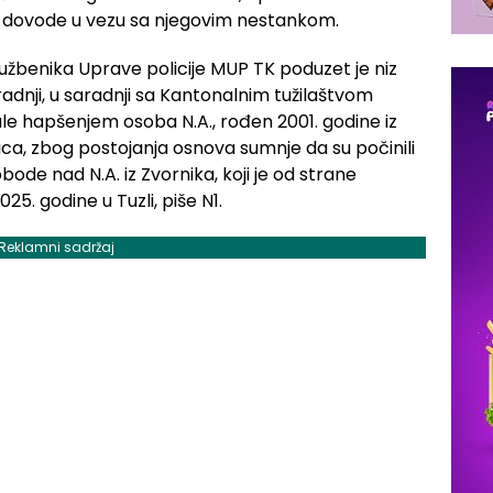
e dovode u vezu sa njegovim nestankom.
lužbenika Uprave policije MUP TK poduzet je niz
 radnji, u saradnji sa Kantonalnim tužilaštvom
ale hapšenjem osoba N.A., rođen 2001. godine iz
vinica, zbog postojanja osnova sumnje da su počinili
obode nad N.A. iz Zvornika, koji je od strane
25. godine u Tuzli, piše N1.
Reklamni sadržaj