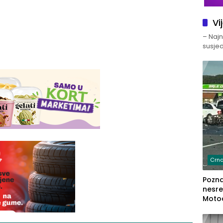
Vi
– Najno
susjed
Crna
Poznat
nesre
Motoc
dvoje
lakš