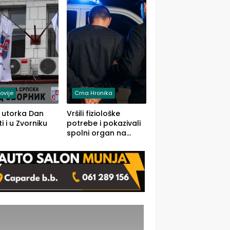
rodom iz Kravice.
ovije
Crna Hronika
 utorka Dan
Vršili fiziološke
i i u Zvorniku
potrebe i pokazivali
spolni organ na
javnom mjestu,
uslijedile kazne