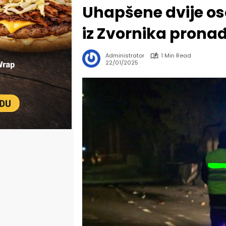
Uhapšene dvije os
iz Zvornika pronađ
Administrator
1 Min Read
22/01/2025