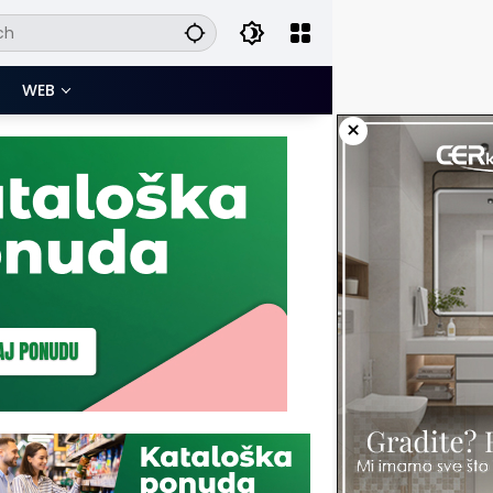
WEB
×