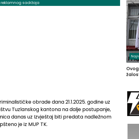
j reklamnog sadržaja
Najn
Ovog
žalost
kriminalističke obrade dana 21.1.2025. godine uz
aštvu Tuzlanskog kantona na dalje postupanje,
vinica danas uz Izvještaj biti predata nadležnom
pšteno je iz MUP TK.