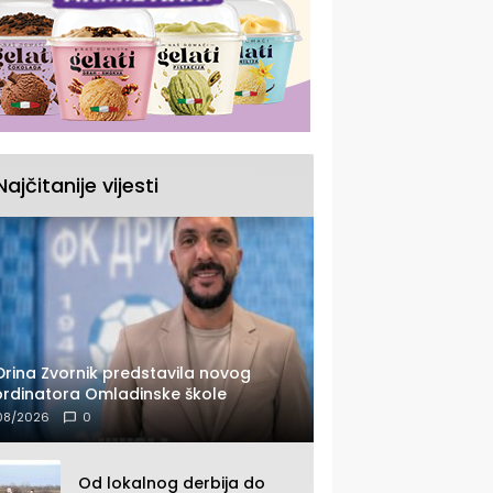
Najčitanije vijesti
Drina Zvornik predstavila novog
rdinatora Omladinske škole
08/2026
0
Od lokalnog derbija do