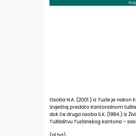
Kra
Osoba N.A. (2001.) iz Tuzle je nakon 
Izvještaj predato Kantonalnom tužil
dok će druga osoba S.K. (1994.) iz Ži
Tužilaštvu Tuzlanskog kantona – sao
(n1.ba)