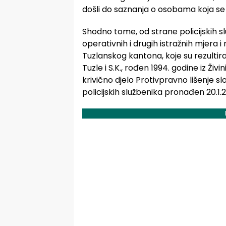
došli do saznanja o osobama koja s
Shodno tome, od strane policijskih s
operativnih i drugih istražnih mjera i
Tuzlanskog kantona, koje su rezultir
Tuzle i S.K., rođen 1994. godine iz Ži
krivično djelo Protivpravno lišenje sl
policijskih službenika pronađen 20.1.20