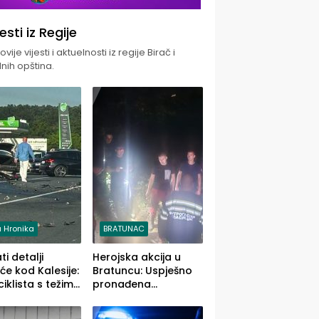
jesti iz Regije
vije vijesti i aktuelnosti iz regije Birač i
nih opština.
 Hronika
BRATUNAC
i detalji
Herojska akcija u
će kod Kalesije:
Bratuncu: Uspješno
iklista s težim,
pronađena
 vozača s
sedamdesetogodišnj
im povredama
a Ivanka Lazić,