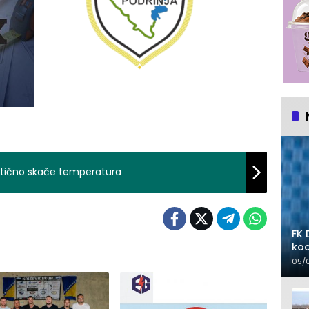
astično skače temperatura
FK 
koo
05/