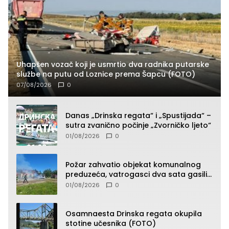
Uhapšen vozač koji je usmrtio dva radnika putarske
službe na putu od Loznice prema Šapcu (FOTO)
07/08/2026
0
Danas „Drinska regata“ i „Spustijada“ –
sutra zvanično počinje „Zvorničko ljeto“
01/08/2026
0
Požar zahvatio objekat komunalnog
preduzeća, vatrogasci dva sata gasili
vatru (FOTO)
01/08/2026
0
Osamnaesta Drinska regata okupila
stotine učesnika (FOTO)