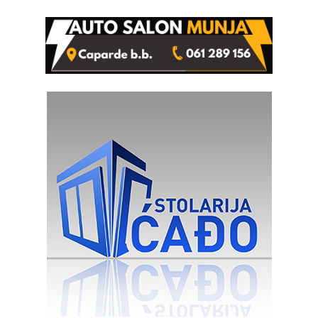
Ustrajni da je stečaj jedino
lakšim povredama
rješenje