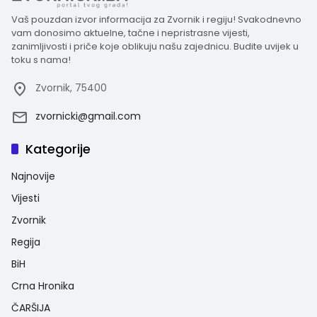
Vaš pouzdan izvor informacija za Zvornik i regiju! Svakodnevno
vam donosimo aktuelne, tačne i nepristrasne vijesti,
zanimljivosti i priče koje oblikuju našu zajednicu. Budite uvijek u
toku s nama!
Zvornik, 75400
zvornicki@gmail.com
Kategorije
Najnovije
Vijesti
Zvornik
Regija
BiH
Crna Hronika
ČARŠIJA