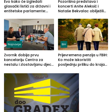
Evo kako će izgledati
Pozorišna predstava i
glasački listići za državni i
koncerti Anite Aleksić i
entitetske parlamente:
Nataše Bekvalac obilježili
Najveće izmjene biće
četvrto veče Zvorničkog
vidljive na njima
ljeta (FOTO)
Najnovije
BiH
Zvornik dobija prvu
Prijevremena penzija u FBiH:
kancelariju Centra za
Ko može iskoristiti
nestalu i zlostavljanu djecu
posljednju priliku do kraja
u RS-u
2026. godine