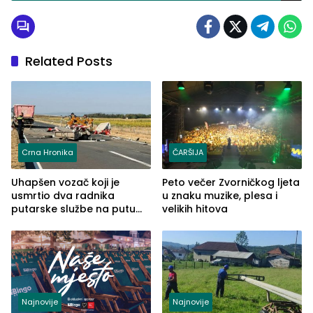
Related Posts
Crna Hronika
ČARŠIJA
Uhapšen vozač koji je
Peto večer Zvorničkog ljeta
usmrtio dva radnika
u znaku muzike, plesa i
putarske službe na putu
velikih hitova
od Loznice prema Šapcu
(FOTO)
Najnovije
Najnovije