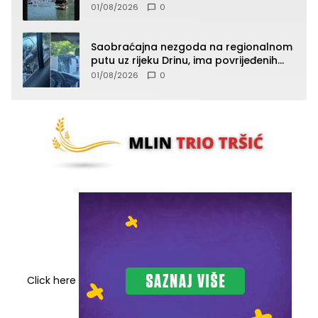
01/08/2026
0
Saobraćajna nezgoda na regionalnom
putu uz rijeku Drinu, ima povrijeđenih
lica (FOTO)
01/08/2026
0
Click here