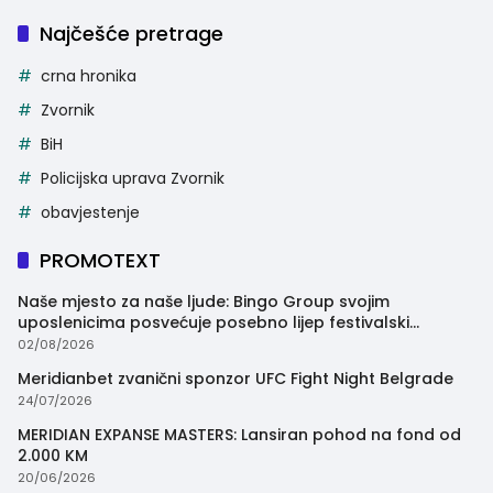
Najčešće pretrage
crna hronika
Zvornik
BiH
Policijska uprava Zvornik
obavjestenje
PROMOTEXT
Naše mjesto za naše ljude: Bingo Group svojim
uposlenicima posvećuje posebno lijep festivalski
trenutak
02/08/2026
Meridianbet zvanični sponzor UFC Fight Night Belgrade
24/07/2026
MERIDIAN EXPANSE MASTERS: Lansiran pohod na fond od
2.000 KM
20/06/2026