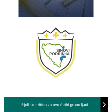
Bijeli luk rizičan za ove četiri grupe ljudi