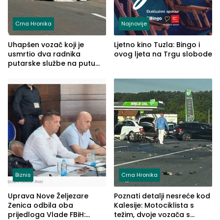
Crna Hronika
Najnovije
Uhapšen vozač koji je
Ljetno kino Tuzla: Bingo i
usmrtio dva radnika
ovog ljeta na Trgu slobode
putarske službe na putu
od Loznice prema Šapcu
(FOTO)
Biznis
Crna Hronika
Uprava Nove Željezare
Poznati detalji nesreće kod
Zenica odbila oba
Kalesije: Motociklista s
prijedloga Vlade FBiH:
težim, dvoje vozača s