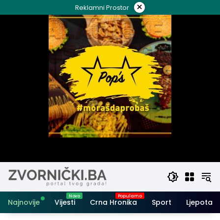
Skip
×
Reklamni Prostor
to
content
Najnovije
Vijesti
Crna Hronika
Sport
Ljepota i 