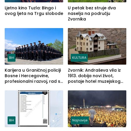
Ljetno kino Tuzla: Bingo i
U petak bez struje dva
ovog ljeta na Trgu slobode
naselja na području
Zvornika
BiH
KULTURA
Karijera u Graničnoj policiji
Zvornik: Andraševa vila iz
Bosne i Hercegovine,
1913. dobija novi život,
profesionalni razvoj, rad sa
postaje hotel muzejskog
savremenom opremom i
tipa
služba građanima
BiH
Najnovije