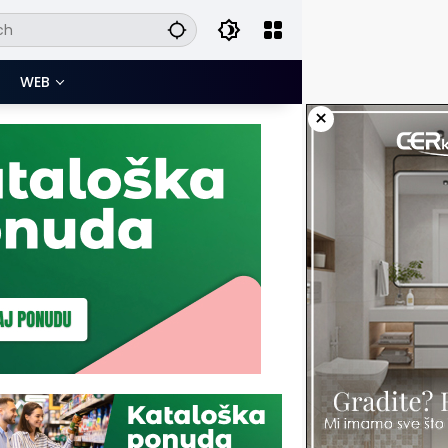
WEB
×