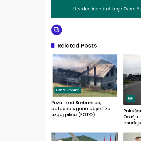
Utvrđen identitet troje Zvornič
Related Posts
Crna Hronika
BiH
Požar kod Srebrenice,
potpuno izgorio objekt za
Pokušao
uzgoj pilića (FOTO)
Orašju 
osuđuj