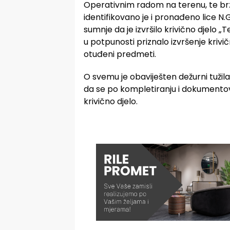
Operativnim radom na terenu, te brz
identifikovano je i pronađeno lice N.G
sumnje da je izvršilo krivično djelo „
u potpunosti priznalo izvršenje krivi
otuđeni predmeti.
O svemu je obaviješten dežurni tužilac
da se po kompletiranju i dokumento
krivično djelo.