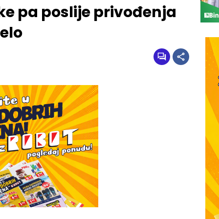
e pa poslije privođenja
jelo