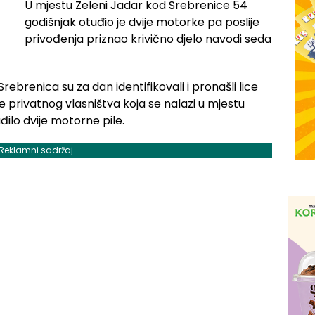
U mjestu Zeleni Jadar kod Srebrenice 54
godišnjak otuđio je dvije motorke pa poslije
privođenja priznao krivično djelo navodi seda
 Srebrenica su za dan identifikovali i pronašli lice
me privatnog vlasništva koja se nalazi u mjestu
đilo dvije motorne pile.
Reklamni sadržaj