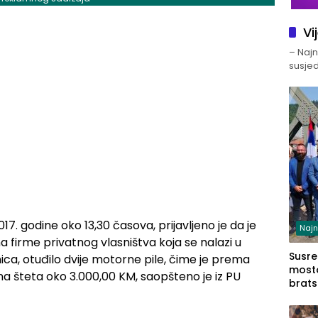
Vi
– Najno
susjed
017. godine oko 13,30 časova, prijavljeno je da je
Najn
ina firme privatnog vlasništva koja se nalazi u
Susret
ica, otuđilo dvije motorne pile, čime je prema
mosto
lna šteta oko 3.000,00 KM, saopšteno je iz PU
brats
Zvorn
Zvorn