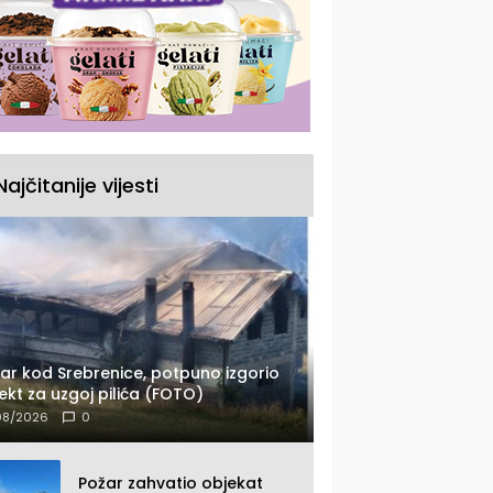
Najčitanije vijesti
ar kod Srebrenice, potpuno izgorio
ekt za uzgoj pilića (FOTO)
08/2026
0
Požar zahvatio objekat