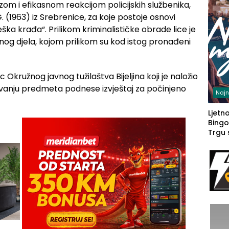
om i efikasnom reakcijom policijskih službenika,
. (1963) iz Srebrenice, za koje postoje osnovi
Teška krađa“. Prilikom kriminalističke obrade lice je
čnog djela, kojom prilikom su kod istog pronađeni
 Okružnog javnog tužilaštva Bijeljina koji je naložio
vanju predmeta podnese izvještaj za počinjeno
Najn
Ljetno
Bingo
Trgu