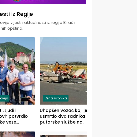
jesti iz Regije
vije vijesti i aktuelnosti iz regije Birač i
nih opština.
ovije
Crna Hronika
 „Ljudi i
Uhapšen vozač koji je
vi“ potvrdio
usmrtio dva radnika
ke veze
putarske službe na
ika i Malog
putu od Loznice
ika
prema Šapcu