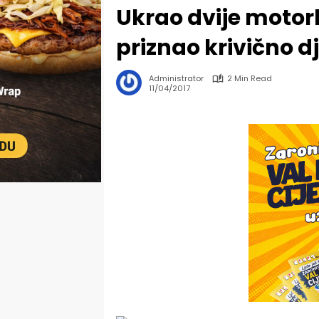
Ukrao dvije motork
priznao krivično d
Administrator
2 Min Read
11/04/2017