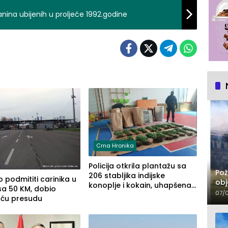
anina ubijenih u proljeće 1992.godine
Crna Hronika
Policija otkrila plantažu sa
Pož
206 stabljika indijske
 podmititi carinika u
obj
konoplje i kokain, uhapšena
sa 50 KM, dobio
07/
jedna osoba (FOTO)
uću presudu