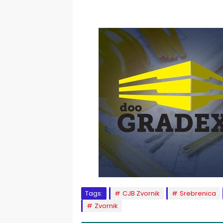
Tags:
CJB Zvornik
Srebrenica
Zvornik