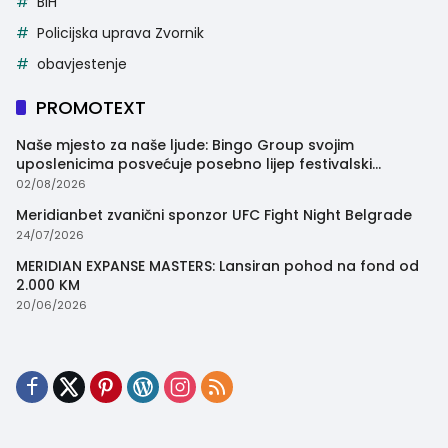
BiH
Policijska uprava Zvornik
obavjestenje
PROMOTEXT
Naše mjesto za naše ljude: Bingo Group svojim
uposlenicima posvećuje posebno lijep festivalski
trenutak
02/08/2026
Meridianbet zvanični sponzor UFC Fight Night Belgrade
24/07/2026
MERIDIAN EXPANSE MASTERS: Lansiran pohod na fond od
2.000 KM
20/06/2026