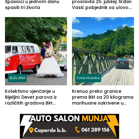
Spasioci u jednom danu
proslavila 25. jubilej: Srđan
spasili tri života
Vasić pobjednik sa ulovom
od 2.040 grama (FOTO)
BIJELJINA
Crna Hronika
Kolektivno vjenčanje u
Krenuo preko granice
Bijeljini: Devet parova iz
prema BiH sa 20 kilograma
različitih gradova BiH
marihuane sakrivene u
izgovorilo sudbonosno da
automobilu