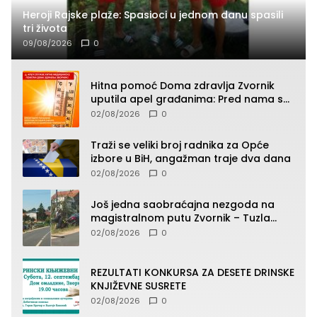
Heroji Rajske plaže: Spasioci u jednom danu spasili
tri života
09/08/2026
0
Hitna pomoć Doma zdravlja Zvornik
uputila apel građanima: Pred nama su
temperature do 40°C, oprez zbog
02/08/2026
0
toplotnog udara
Traži se veliki broj radnika za Opće
izbore u BiH, angažman traje dva dana
02/08/2026
0
Još jedna saobraćajna nezgoda na
magistralnom putu Zvornik – Tuzla
(FOTO)
02/08/2026
0
REZULTATI KONKURSA ZA DESETE DRINSKE
KNJIŽEVNE SUSRETE
02/08/2026
0