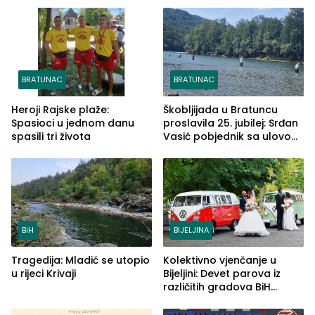
BRATUNAC
BRATUNAC
Heroji Rajske plaže:
Škobljijada u Bratuncu
Spasioci u jednom danu
proslavila 25. jubilej: Srđan
spasili tri života
Vasić pobjednik sa ulovom
od 2.040 grama (FOTO)
BiH
BIJELJINA
Tragedija: Mladić se utopio
Kolektivno vjenčanje u
u rijeci Krivaji
Bijeljini: Devet parova iz
različitih gradova BiH
izgovorilo sudbonosno da