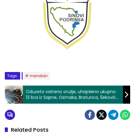
Tags:
meridian
Oduzeto vatreno oružje, uhapšeno ukupno
13 lica iz Sapne, Osmaka, Bratunca, Šekovića,
Kalesije i Živinica (FOTO)
Related Posts