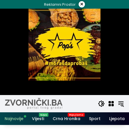
Skip
×
Reklamni Prostor
to
content
Najnovije
Vijesti
Crna Hronika
Sport
Ljepota i 