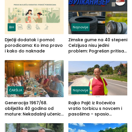
BiH
Najnovije
Dječiji dodatak i pomoć
Zimske gume na 40 stepeni
porodicama: Ko ima pravo
Celzijusa nisu jedini
i kako do naknade
problem: Pogrešan pritisak
može biti mnogo opasniji
ČARŠIJA
Najnovije
Generacija 1967/68.
Rajko Pajić iz Roćevića
obilježila 40 godina od
vratio torbicu s novcem i
mature: Nekadašnji učenici
pasošima – spasio
TŠC-a okupili se u Zvorniku
porodično ljetovanje u
(FOTO)
Grčkoj