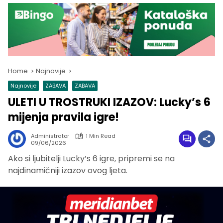
Home
Najnovije
Najnovije
ZABAVA
ZABAVA
ULETI U TROSTRUKI IZAZOV: Lucky’s 6
mijenja pravila igre!
Administrator
1 Min Read
09/06/2026
Ako si ljubitelji Lucky’s 6 igre, pripremi se na
najdinamičniji izazov ovog ljeta.