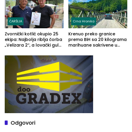
ČARŠIJA
Crna Hronika
Zvornički kotlić okupio 25
Krenuo preko granice
ekipa: Najbolja riblja čorba
prema BiH sa 20 kilograma
„Velizara 2“, a lovački gulaš
marihuane sakrivene u
„Red i Zaprska“ (FOTO)
automobilu
Odgovori