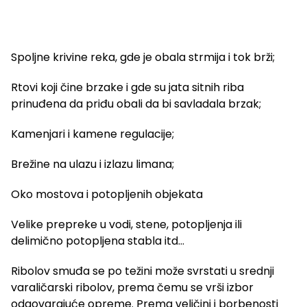
Spoljne krivine reka, gde je obala strmija i tok brži;
Rtovi koji čine brzake i gde su jata sitnih riba
prinuđena da priđu obali da bi savladala brzak;
Kamenjari i kamene regulacije;
Brežine na ulazu i izlazu limana;
Oko mostova i potopljenih objekata
Velike prepreke u vodi, stene, potopljenja ili
delimično potopljena stabla itd…
Ribolov smuđa se po težini može svrstati u srednji
varaličarski ribolov, prema čemu se vrši izbor
odgovarajuće opreme. Prema veličini i borbenosti