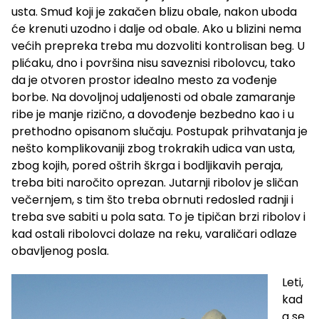
usta. Smuđ koji je zakačen blizu obale, nakon uboda
će krenuti uzodno i dalje od obale. Ako u blizini nema
većih prepreka treba mu dozvoliti kontrolisan beg. U
plićaku, dno i površina nisu saveznisi ribolovcu, tako
da je otvoren prostor idealno mesto za vođenje
borbe. Na dovoljnoj udaljenosti od obale zamaranje
ribe je manje rizično, a dovođenje bezbedno kao i u
prethodno opisanom slučaju. Postupak prihvatanja je
nešto komplikovaniji zbog trokrakih udica van usta,
zbog kojih, pored oštrih škrga i bodljikavih peraja,
treba biti naročito oprezan. Jutarnji ribolov je sličan
večernjem, s tim što treba obrnuti redosled radnji i
treba sve sabiti u pola sata. To je tipičan brzi ribolov i
kad ostali ribolovci dolaze na reku, varaličari odlaze
obavljenog posla.
Leti,
kad
a se