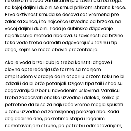
nekoliko metoda varaličarenja u zavisnosti od toga,
na kojoj daljini i dubini se smuđ prilikom ishrane kreće.
Prva aktivnost smuđa se dešava sat vremena pre
zalaska Sunca, i to najčešće uzvodno od brzaka, na
većoj daljini i dubini. Tada je dubinsko džigovanje
najefikasnija metoda ribolova. U zavisnosti od brzine
toka vode treba odrediti odgovarajuću težinu i tip
džiga, kojim se može obaviti prezentacija.
Ako je voda brža i dublja treba koristiti džigove i
olovna opterećenja uže forme sa manjom
amplitudom vibracije da ih otpori u brzom toku ne bi
izdizali i da bi brže potanjali. Džigovi tipa tail i shad su
odgovarajući izbor u navedenim uslovima. Varalicu
treba zabacivati onoliko uzvodno i daleko, koliko je
potrebno da bi se za najkraće vreme mogla spustiti
u zonu uzvodno od zamišljenog položaja ribe. Kada
džig dodirne dno, pokretima štapa i laganim
namotavanjem strune, po potrebi i odmotavanjem,