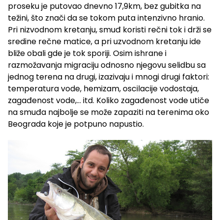
proseku je putovao dnevno 17,9km, bez gubitka na
težini, što znači da se tokom puta intenzivno hranio.
Pri nizvodnom kretanju, smuđ koristi rečni tok i drži se
sredine rečne matice, a pri uzvodnom kretanju ide
bliže obali gde je tok sporiji. Osim ishrane i
razmožavanja migraciju odnosno njegovu selidbu sa
jednog terena na drugi, izazivaju i mnogi drugi faktori:
temperatura vode, hemizam, oscilacije vodostaja,
zagađenost vode,… itd. Koliko zagađenost vode utiče
na smuđa najbolje se može zapaziti na terenima oko
Beograda koje je potpuno napustio.