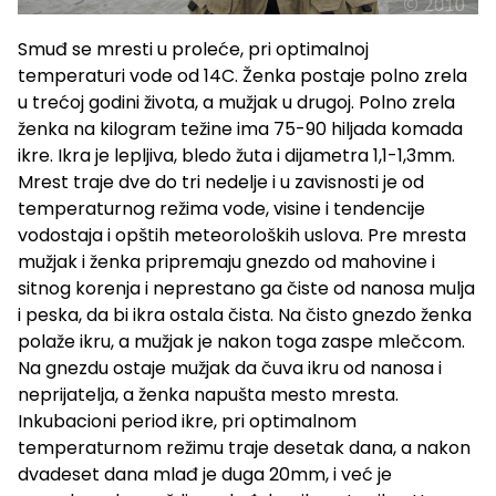
Smuđ se mresti u proleće, pri optimalnoj
temperaturi vode od 14C. Ženka postaje polno zrela
u trećoj godini života, a mužjak u drugoj. Polno zrela
ženka na kilogram težine ima 75-90 hiljada komada
ikre. Ikra je lepljiva, bledo žuta i dijametra 1,1-1,3mm.
Mrest traje dve do tri nedelje i u zavisnosti je od
temperaturnog režima vode, visine i tendencije
vodostaja i opštih meteoroloških uslova. Pre mresta
mužjak i ženka pripremaju gnezdo od mahovine i
sitnog korenja i neprestano ga čiste od nanosa mulja
i peska, da bi ikra ostala čista. Na čisto gnezdo ženka
polaže ikru, a mužjak je nakon toga zaspe mlečcom.
Na gnezdu ostaje mužjak da čuva ikru od nanosa i
neprijatelja, a ženka napušta mesto mresta.
Inkubacioni period ikre, pri optimalnom
temperaturnom režimu traje desetak dana, a nakon
dvadeset dana mlađ je duga 20mm, i već je