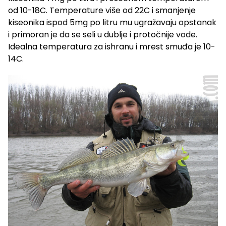
od 10-18C. Temperature više od 22C i smanjenje
kiseonika ispod 5mg po litru mu ugražavaju opstanak
i primoran je da se seli u dublje i protočnije vode.
Idealna temperatura za ishranu i mrest smuđa je 10-
14C.