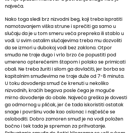
najveća.
Nako toga sledi brz nizvodni beg, koji treba ispratiti
namotavanjem viška strune i sprečiti ga samo u
slučaju da je u tom smeru veća prepreka ili stablo u
vodi. U svim ostalim slučajevima treba mu dozvoliti
da se izmori u dubokoj vodi bez zaklona. Otpor
smuđa ne traje dugo i vrlo brzo će popustiti pod
umereno opterećenim štapom i polako se primicati
obali. Ne treba žuriti i silom ga dovlačiti, jer borba sa
kapitalnim smuđevima ne traje duže od 7-8 minuta.
U toku dovođenja smuđ će krenuti u nekoliko
nizvodnih, kraćih begova posle čega je moguće
mirno dovođenje do obale. Najveća greška je dovesti
ga odmornog u plićak, jer će tada iskoristiti ostatak
snage i površinu vode kao oslonac i najčešće se
osloboditi. Dobro zamoren smuđ je na vodi položen
bočno i tek tada je spreman za prihvatanje.