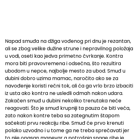
Napad smuđa na džiga vođenog pri dnu je rezantan,
ali se zbog velike dužine strune i nepravilnog položaja
u vodi, oseti kao jedva primetno čvrkanje. Kontra
mora biti pravovremena i odsečna, što rezultira
ubodom u nepce, najbolje mesto za ubod. Smuđ u
dubini dobro uzima mamac, naročito ako se za
navođenje koristi rečni tok, ali ća ga vrlo brzo izbaciti
iz usta ako kontra ne usledli odmah nakon udara.
Zakačen smuđ u dubini nekoliko trenutaka neće
reagovati. Što je smuđ krupniji ta pauza će biti veća,
zato nakon kontre teba sa zategnutim štapom
sačekati prvu reakciju ribe. Smuđ će prvo krenuti
polako uzvodno i u tome ga ne treba sprečavati jer
to nije opasan manevar a potrošnja snage ribe je