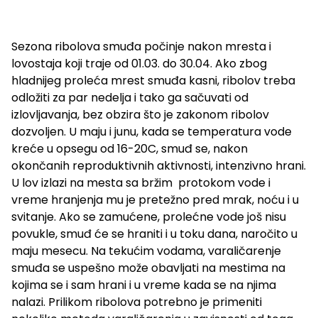
Sezona ribolova smuđa počinje nakon mresta i
lovostaja koji traje od 01.03. do 30.04. Ako zbog
hladnijeg proleća mrest smuđa kasni, ribolov treba
odložiti za par nedelja i tako ga sačuvati od
izlovljavanja, bez obzira što je zakonom ribolov
dozvoljen. U maju i junu, kada se temperatura vode
kreće u opsegu od 16-20C, smuđ se, nakon
okončanih reproduktivnih aktivnosti, intenzivno hrani.
U lov izlazi na mesta sa bržim protokom vode i
vreme hranjenja mu je pretežno pred mrak, noću i u
svitanje. Ako se zamućene, prolećne vode još nisu
povukle, smuđ će se hraniti i u toku dana, naročito u
maju mesecu. Na tekućim vodama, varaličarenje
smuđa se uspešno može obavljati na mestima na
kojima se i sam hrani i u vreme kada se na njima
nalazi. Prilikom ribolova potrebno je primeniti