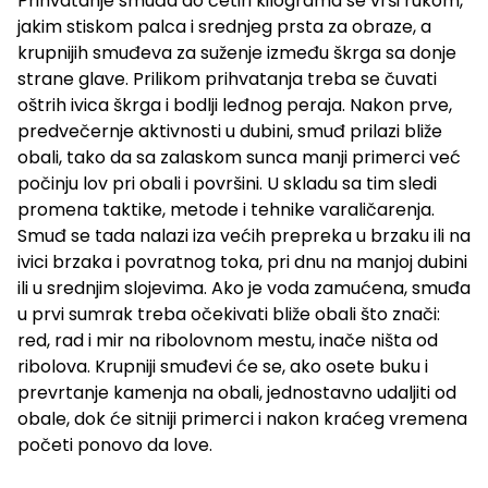
Prihvatanje smuđa do četiri kilograma se vrši rukom,
jakim stiskom palca i srednjeg prsta za obraze, a
krupnijih smuđeva za suženje između škrga sa donje
strane glave. Prilikom prihvatanja treba se čuvati
oštrih ivica škrga i bodlji leđnog peraja. Nakon prve,
predvečernje aktivnosti u dubini, smuđ prilazi bliže
obali, tako da sa zalaskom sunca manji primerci već
počinju lov pri obali i površini. U skladu sa tim sledi
promena taktike, metode i tehnike varaličarenja.
Smuđ se tada nalazi iza većih prepreka u brzaku ili na
ivici brzaka i povratnog toka, pri dnu na manjoj dubini
ili u srednjim slojevima. Ako je voda zamućena, smuđa
u prvi sumrak treba očekivati bliže obali što znači:
red, rad i mir na ribolovnom mestu, inače ništa od
ribolova. Krupniji smuđevi će se, ako osete buku i
prevrtanje kamenja na obali, jednostavno udaljiti od
obale, dok će sitniji primerci i nakon kraćeg vremena
početi ponovo da love.