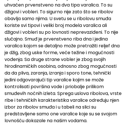
uhvaćen prvenstveno na dva tipa varalica. To su
džigovi i vobleri. To sigurno nije zato što se ribolov
obavlja samo njima. U svetu se u ribolovu smuđa
koriste svi tipovi i veliki broj modela varalica ali
džigovi i vobleri su po lovnosti neprevaziđeni. To nije
slučajno. Smuđ je prvenstveno riba dna i jedina
varalica kojom se detaljno može pretražiti reljef dna
je džig, zbog uske forme, veće težine i mogućnosti
vođenja. Sa druge strane vobler je zbog svojih
hirodinamičkih osobina, odnosno zbog mogućnosti
da da pliva, zaranja, izranja i sporo tone, tehnički
jedini odgovarajući tip varalice kojim se može
kontrolisati površina vode i priobalje prilikom
smuđevih noćnih izleta. Sprega uslova ribolova, vrste
ribe i tehničkih karakteristika varalice određuju njen
izbor za ribolov smuđa i u tabeli na slici su
predstavljene samo one varalice koje su se svojom
lovnošću dokazale na našim vodama.