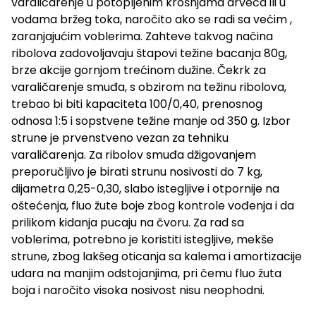
varaličarenje u potopljenim krošnjama drveća ili u
vodama bržeg toka, naročito ako se radi sa većim ,
zaranjajućim voblerima. Zahteve takvog načina
ribolova zadovoljavaju štapovi težine bacanja 80g,
brze akcije gornjom trećinom dužine. Čekrk za
varaličarenje smuđa, s obzirom na težinu ribolova,
trebao bi biti kapaciteta 100/0,40, prenosnog
odnosa 1:5 i sopstvene težine manje od 350 g. Izbor
strune je prvenstveno vezan za tehniku
varaličarenja. Za ribolov smuđa džigovanjem
preporučljivo je birati strunu nosivosti do 7 kg,
dijametra 0,25-0,30, slabo istegljive i otpornije na
oštećenja, fluo žute boje zbog kontrole vođenja i da
prilikom kidanja pucaju na čvoru. Za rad sa
voblerima, potrebno je koristiti istegljive, mekše
strune, zbog lakšeg oticanja sa kalema i amortizacije
udara na manjim odstojanjima, pri čemu fluo žuta
boja i naročito visoka nosivost nisu neophodni.