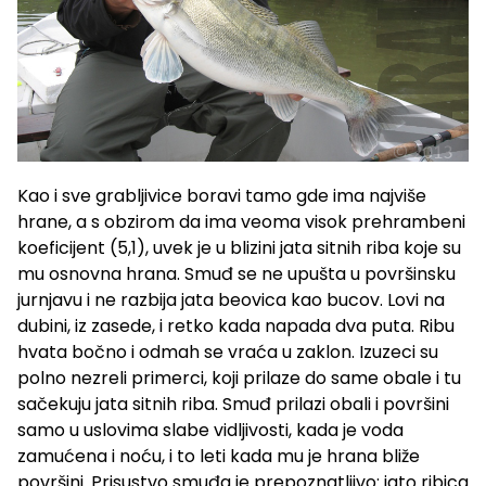
Kao i sve grabljivice boravi tamo gde ima najviše
hrane, a s obzirom da ima veoma visok prehrambeni
koeficijent (5,1), uvek je u blizini jata sitnih riba koje su
mu osnovna hrana. Smuđ se ne upušta u površinsku
jurnjavu i ne razbija jata beovica kao bucov. Lovi na
dubini, iz zasede, i retko kada napada dva puta. Ribu
hvata bočno i odmah se vraća u zaklon. Izuzeci su
polno nezreli primerci, koji prilaze do same obale i tu
sačekuju jata sitnih riba. Smuđ prilazi obali i površini
samo u uslovima slabe vidljivosti, kada je voda
zamućena i noću, i to leti kada mu je hrana bliže
površini. Prisustvo smuđa je prepoznatljivo: jato ribica