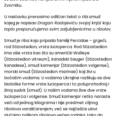
Zvorniku.
U nastavku prenosimo odličan tekst o ribi smuđ
kojeg je napisao
Dragan Radojeviću svojoj knjizi koju
toplo preporučujemo svim zaljubljenicima u ribolov.
Smuđ je riba koja pripada familiji Percidae – grgeči,
rod Stizostedion, vrsta lucioperca. Rod Stizostedion
ima više vrsta kao što su američki Walleye
(Stizostedion vitreum), kanadski Sauger (Stizostedion
kanadese), smuđ kamenjar (Stizostedion volgense),
morski smuđ (Stizostedion marinae) koji živi u
bočatim vodama. U vodama Ukrajine razlikuju se dve
biološke forme vrste lucioperca i to poluprohodnoj i
žinoj sudok (smuđ). U našim vodama žive dve vrste
lucioperca i volgense. Smuđ kamenjar retko naraste
veći od jednog kilograma i nije predmet ciljnog
ribolova varaličarenjem, već se najčešće ulovi
slučajno prilikom ribolova većeg rođaka, tako da