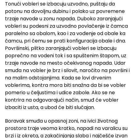
Tonući vobleri se izbacuju uzvodno, puštaju da
potonu na dovoljnu dubinu i polako uz povremene
trzaje navode u zonu napada. Duboko zaranjajući
vobleri su podesni za uzvodno povlačenje iz čamca
paralelno sa obalom, kao i za vođenje od obale ka
čamcu, pri čemu se prati konfiguracija obale i dna.
Površinski, plitko zaranjajući vobleri se izbacuju
poprečno na vodeni tok i sa spuštenim štapom, uz
trzaje navode na mesto očekivanog napada. Udar
smuđa na vobler je brz i silovit, naročito na površini i
na malim odstojanjima. Kada se lovi drvenim
voblerima, kontra mora biti snažna da bi se vobler
pomerio u čeljustima i udice zabole. Ako se ne
kontrira na odgovarajući način, smuđ će vobler
izbaciti iz usta, a ubod će biti slučajan.
Boravak smuđa u opasnoj zoni, na ivici životnog
prostora traje veoma kratko, napadi na varalicu su
brzi i iz okreta, a zakačinjanja slaba i najčešće izvan