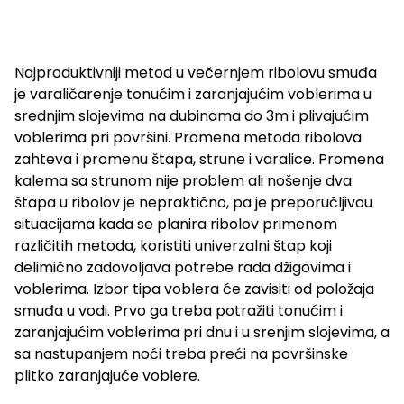
Najproduktivniji metod u večernjem ribolovu smuđa
je varaličarenje tonućim i zaranjajućim voblerima u
srednjim slojevima na dubinama do 3m i plivajućim
voblerima pri površini. Promena metoda ribolova
zahteva i promenu štapa, strune i varalice. Promena
kalema sa strunom nije problem ali nošenje dva
štapa u ribolov je nepraktično, pa je preporučljivou
situacijama kada se planira ribolov primenom
različitih metoda, koristiti univerzalni štap koji
delimično zadovoljava potrebe rada džigovima i
voblerima. Izbor tipa voblera će zavisiti od položaja
smuđa u vodi. Prvo ga treba potražiti tonućim i
zaranjajućim voblerima pri dnu i u srenjim slojevima, a
sa nastupanjem noći treba preći na površinske
plitko zaranjajuće voblere.