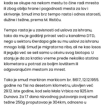
kada se okupe na nekom mestu to čine radi mresta
ili zbog obilja hrane i pogodnosti mesta za lov i
skrivanje. Smuđ ima brz tempo rasta i odnos starosti,
dužine i težine, prema M. Ristiću.
Tempo rasta je u zavisnosti od uslova za ishranu,
tako da mu je godišnji prirast veći u kanalima DTD,
nego u sektoru Đerdapa gde su mu uslovi za ishranu
mnogo lošiji. Smuđ je migratorna riba, ali ne kao losos
ili jegulja već se seli samo u okviru svog biotopa. U
stanju je da za kratko vreme pređe nekoliko stotina
kilometara u potrazi za boljim lovištem ili
odgovarajućim mestom za mrest.
Tako je smuđ markiran markicom br. 8617, 12.12.1955.
godine na Tisi na desetom kilometru, ulovljen već
29.12. iste godine, kod sela Mala Vrbica na 925.km
Dunava. Za 17 dana nizvodnog putovanja ovaj smuđ
težine 250g proputovao je 304km, odnosno u