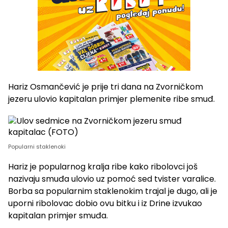
Hariz Osmančević je prije tri dana na Zvorničkom
jezeru ulovio kapitalan primjer plemenite ribe smuđ.
Popularni staklenoki
Hariz je popularnog kralja ribe kako ribolovci još
nazivaju smuđa ulovio uz pomoć sed tvister varalice.
Borba sa popularnim staklenokim trajal je dugo, ali je
uporni ribolovac dobio ovu bitku i iz Drine izvukao
kapitalan primjer smuđa.