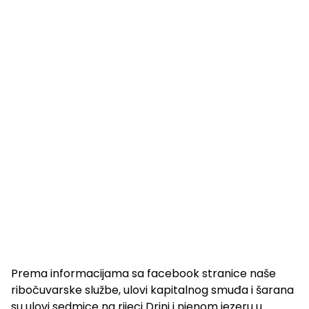
Prema informacijama sa facebook stranice naše
ribočuvarske službe, ulovi kapitalnog smuđa i šarana
su ulovi sedmice na rijeci Drini i njenom jezeru u