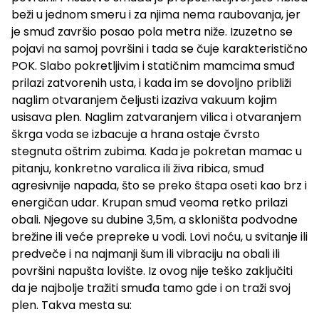
beži u jednom smeru i za njima nema raubovanja, jer
je smuđ završio posao pola metra niže. Izuzetno se
pojavi na samoj površini i tada se čuje karakteristično
POK. Slabo pokretljivim i statičnim mamcima smuđ
prilazi zatvorenih usta, i kada im se dovoljno približi
naglim otvaranjem čeljusti izaziva vakuum kojim
usisava plen. Naglim zatvaranjem vilica i otvaranjem
škrga voda se izbacuje a hrana ostaje čvrsto
stegnuta oštrim zubima. Kada je pokretan mamac u
pitanju, konkretno varalica ili živa ribica, smuđ
agresivnije napada, što se preko štapa oseti kao brz i
energičan udar. Krupan smuđ veoma retko prilazi
obali. Njegove su dubine 3,5m, a skloništa podvodne
brežine ili veće prepreke u vodi. Lovi noću, u svitanje ili
predveče i na najmanji šum ili vibraciju na obali ili
površini napušta lovište. Iz ovog nije teško zaključiti
da je najbolje tražiti smuđa tamo gde i on traži svoj
plen. Takva mesta su: