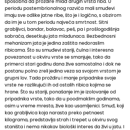
sposobna da proždire mlađ drugih vrsta riba. U
periodu postembrionalnog razvića mali smuđevi
imaju sve odlike jatne ribe, što je i logično, s obzirom
da im je u tom periodu najveća smrtnost. Sitni
grabljivci, bandar, balavac, peš, pa i prošlogodišnja
sabraća, desetkuju jata mladunaca. Bezbednosni
mehanizam jata je jedina zaštita nedoraslim
ribicama. Što su smuđevi stariji, čulna i interesna
povezanost u okviru vrste se smanjuje, tako da
primerci stari godinu dana žive samostalno i dok ne
postanu polno zreli jedina veza sa svojom vrstom je
grupni lov. Tada proždiru i manje pripadnike svoje
vrste ne razlikujući ih od ostalih ribica kojima se
hrane. Što su stariji, ponašanje im je izolovanije od
pripadnika vrste, tako da u poodmaklim godinama,
osim u vreme mresta, žive kao usamljenici. Smuđ, koji
kao grabljivica koja narasta preko petnaest
kilograma, predstavlja strah i trepet u okviru svog
staništa i nema nikakav biološki interes da živi u jatu. I