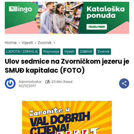
Home
Vijesti
Zvornik
LJEPOTA I ZDRAVLJE
Najnovije
Vijesti
ZABAVA
Zvornik
Ulov sedmice na Zvorničkom jezeru je
SMUĐ kapitalac (FOTO)
Administrator
23 Min Read
30/11/2017