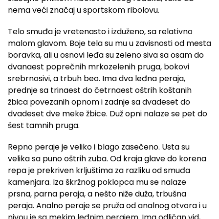
nema veći značaj u sportskom ribolovu.
Telo smuđa je vretenasto i izduženo, sa relativno
malom glavom. Boje tela su mu u zavisnosti od mesta
boravka, ali u osnovi leđa su zeleno siva sa osam do
dvanaest poprečnih mrkozelenih pruga, bokovi
srebrnosivi, a trbuh beo. Ima dva leđna peraja,
prednje sa trinaest do četrnaest oštrih koštanih
žbica povezanih opnom i zadnje sa dvadeset do
dvadeset dve meke žbice. Duž opni nalaze se pet do
šest tamnih pruga.
Repno peraje je veliko i blago zasečeno. Usta su
velika sa puno oštrih zuba. Od kraja glave do korena
repa je prekriven krljuštima za razliku od smuđa
kamenjara. Iza škržnog poklopca mu se nalaze
prsna, parna peraja, a nešto niže duža, trbušna
peraja. Analno peraje se pruža od analnog otvora i u
nivou je sa mekim leđnim perajem. Ima odličan vid,