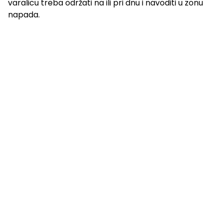
varalicu treba održati na ili pri dnu i navoditi u zonu
napada.