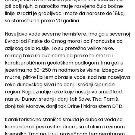
još bolji njuh, a naročito mu je razvijeno čulo bočne
linije. Izraziti je grabljivac i može da naraste do 18kg,
sa starošću od preko 20 godina.
Naseljava vode severne hemisfere. Ima ga u severnoj
Evropi od Finske do Crnog mora i od Francuske do
azijskog dela Rusije. To su pretežno velike reke,
mirnog toka sa dubinama od preko tri metra i
karakterističnom geološkom podlogom. Ima ga i u
jezerima na 50-250 m nadmorske visine. Izbegava
mutne, plitke i biljem obrasle vode. Kod nas naseljava
reke dunavskog sliva i to donji i srednji ciprinidni
region. Najpoznatije reke koje naseljava smuđ kod
nas su: Dunav, srednji i donji tok Save, Tisa, Tamiš,
donji tok Morave, donji tok Drine i hidrosistem DTD.
Karakteristično stanište smuđa je duboka voda sa
kamenitim ili peskovitim dnom, sa stalnim režimom
kiseonika 7mg po litru i prosečnom temperaturom