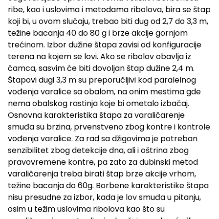
ribe, kao i uslovima i metodama ribolova, bira se štap
koji bi, u ovom slučaju, trebao biti dug od 2,7 do 3,3 m,
težine bacanja 40 do 80 g i brze akcije gornjom
trećinom. Izbor dužine štapa zavisi od konfiguracije
terena na kojem se lovi. Ako se ribolov obavlja iz
čamca, sasvim će biti dovoljan štap dužine 2,4 m.
Štapovi dugi 3,3 m su preporučljivi kod paralelnog
vođenja varalice sa obalom, na onim mestima gde
nema obalskog rastinja koje bi ometalo izbačaj.
Osnovna karakteristika štapa za varaličarenje
smuđa su brzina, prvenstveno zbog kontre i kontrole
vođenja varalice. Za rad sa džigovima je potreban
senzibilitet zbog detekcije dna, ali i oštrina zbog
pravovremene kontre, pa zato za dubinski metod
varaličarenja treba birati štap brze akcije vrhom,
težine bacanja do 60g. Borbene karakteristike štapa
nisu presudne za izbor, kada je lov smuđa u pitanju,
osim u težim uslovima ribolova kao što su