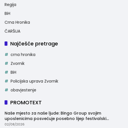
Regija
BiH
Crna Hronika
ČARŠIJA
Najčešće pretrage
crna hronika
Zvornik
BiH
Policijska uprava Zvornik
obavjestenje
PROMOTEXT
Naše mjesto za naše ljude: Bingo Group svojim
uposlenicima posvećuje posebno lijep festivalski
trenutak
02/08/2026