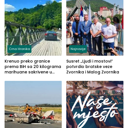
Crna Hronika
Najnovije
Krenuo preko granice
Susret „Ljudi i mostovi“
prema BiH sa 20 kilograma
potvrdio bratske veze
marihuane sakrivene u
Zvornika i Malog Zvornika
automobilu