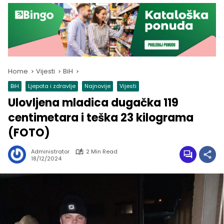
Home
Vijesti
BiH
BiH
Ljepota i zdravlje
Najnovije
Vijesti
Ulovljena mladica dugačka 119
centimetara i teška 23 kilograma
(FOTO)
Administrator
2 Min Read
18/12/2024