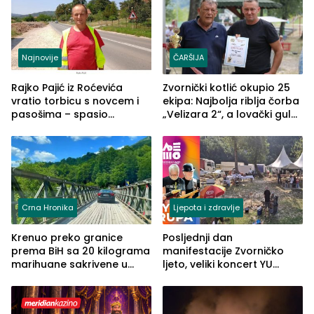
Najnovije
ČARŠIJA
Rajko Pajić iz Roćevića
Zvornički kotlić okupio 25
vratio torbicu s novcem i
ekipa: Najbolja riblja čorba
pasošima – spasio
„Velizara 2“, a lovački gulaš
porodično ljetovanje u
„Red i Zaprska“ (FOTO)
Grčkoj
Crna Hronika
Ljepota i zdravlje
Krenuo preko granice
Posljednji dan
prema BiH sa 20 kilograma
manifestacije Zvorničko
marihuane sakrivene u
ljeto, veliki koncert YU
automobilu
grupe zatvara program
ove godine