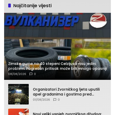
Najčitanije vijesti
Zimske gume na 40 stepeni Celzijusa nisu jedini
problem: Pogrešan pritisak može biti mnogo opasniji
08/08/2026
0
Organizatori Zvorničkog ljeta uputili
apel građanima i gostima pred
početak koncertnog programa
01/08/2026
0
Novi veliki uspjeh zvorničkog džudoa: