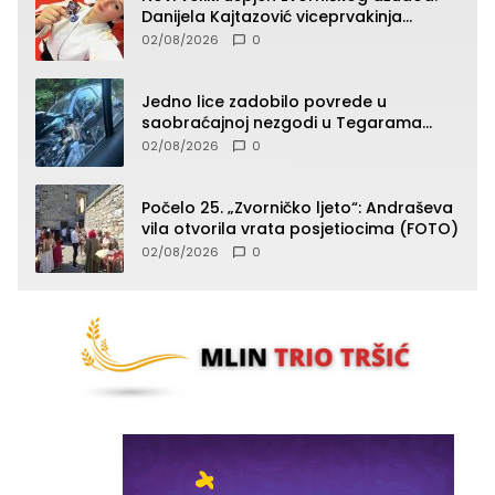
Danijela Kajtazović viceprvakinja
Balkana u seniorskoj konkurenciji
02/08/2026
0
Jedno lice zadobilo povrede u
saobraćajnoj nezgodi u Tegarama
(FOTO)
02/08/2026
0
Počelo 25. „Zvorničko ljeto“: Andraševa
vila otvorila vrata posjetiocima (FOTO)
02/08/2026
0