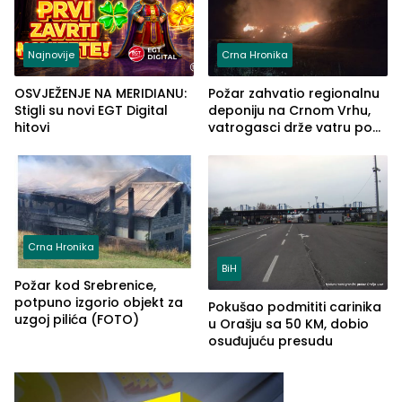
Najnovije
Crna Hronika
OSVJEŽENJE NA MERIDIANU:
Požar zahvatio regionalnu
Stigli su novi EGT Digital
deponiju na Crnom Vrhu,
hitovi
vatrogasci drže vatru pod
kontrolom (FOTO)
Crna Hronika
BiH
Požar kod Srebrenice,
potpuno izgorio objekt za
Pokušao podmititi carinika
uzgoj pilića (FOTO)
u Orašju sa 50 KM, dobio
osuđujuću presudu