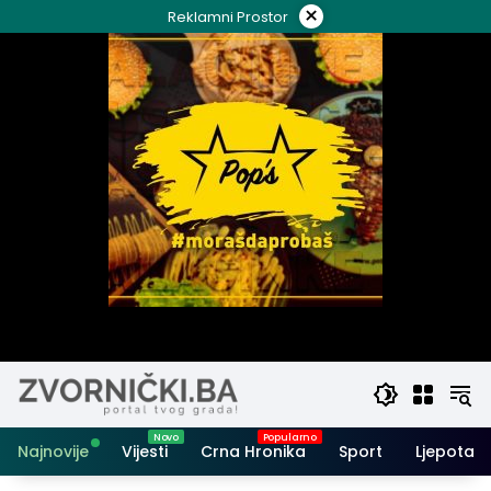
Skip
×
Reklamni Prostor
to
content
Najnovije
Vijesti
Crna Hronika
Sport
Ljepota i 