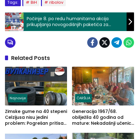
Tags:
BiH
ribolov
Počinje 8. po redu humanitarna akcija
prikupljanja novogodišnjih paketića za
socijalno ugroženu djecu Šekovića
Related Posts
Najnovije
ČARŠIJA
Zimske gume na 40 stepeni
Generacija 1967/68.
Celzijusa nisu jedini
obilježila 40 godina od
problem: Pogrešan pritisak
mature: Nekadašnji učenici
može biti mnogo opasniji
TŠC-a okupili se u Zvorniku
(FOTO)