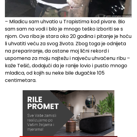
– Mladicu sam uhvatio u Trapistima kod pivare. Bio
sam sam na vodi i bilo je mnogo teško izboriti se s
njom. Ova riba je stara oko 20 godina i pitanje je hoću
li uhvatiti veću za svog života. Zbog toga je odnijeta
na prepariranje, da ostane moj lični rekord i
uspomena za moju najtežu i najveću uhvaćenu ribu –
kaže Tešić, dodajući da je ranije lovio i pustio mnogo
mladica, od kojih su neke bile dugačke 105
centimetara.