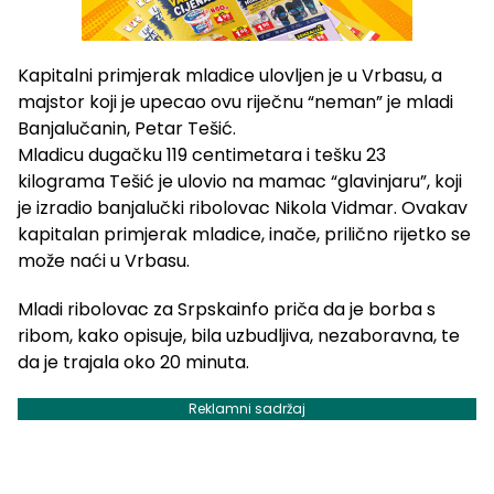
Kapitalni primjerak mladice ulovljen je u Vrbasu, a
majstor koji je upecao ovu riječnu “neman” je mladi
Banjalučanin, Petar Tešić.
Mladicu dugačku 119 centimetara i tešku 23
kilograma Tešić je ulovio na mamac “glavinjaru”, koji
je izradio banjalučki ribolovac Nikola Vidmar. Ovakav
kapitalan primjerak mladice, inače, prilično rijetko se
može naći u Vrbasu.
Mladi ribolovac za Srpskainfo priča da je borba s
ribom, kako opisuje, bila uzbudljiva, nezaboravna, te
da je trajala oko 20 minuta.
Reklamni sadržaj