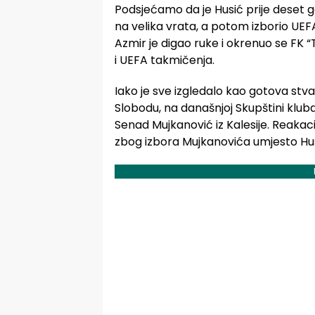
Podsjećamo da je Husić prije deset go
na velika vrata, a potom izborio UEFA 
Azmir je digao ruke i okrenuo se FK “
i UEFA takmičenja.
Iako je sve izgledalo kao gotova stvar
Slobodu, na današnjoj Skupštini klub
Senad Mujkanović iz Kalesije. Reakac
zbog izbora Mujkanovića umjesto Hu