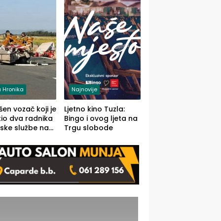
 Hronika
Najnovije
en vozač koji je
Ljetno kino Tuzla:
io dva radnika
Bingo i ovog ljeta na
ske službe na
Trgu slobode
od Loznice
a Šapcu
O)