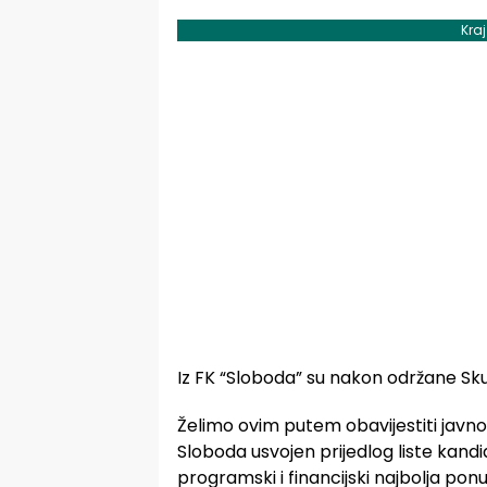
Kra
Iz FK “Sloboda” su nakon održane Skup
Želimo ovim putem obavijestiti javno
Sloboda usvojen prijedlog liste kan
programski i financijski najbolja pon