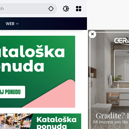
WEB
×