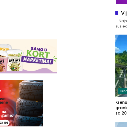
Vi
– Najno
susjed
Crna
Kren
grani
sa 20
marih
u aut