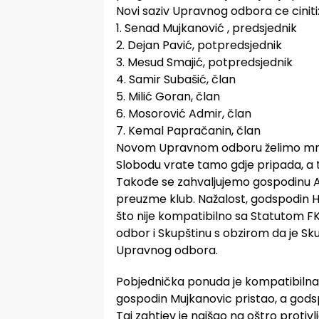
Novi saziv Upravnog odbora ce ciniti
1. Senad Mujkanović , predsjednik
2. Dejan Pavić, potpredsjednik
3. Mesud Smajić, potpredsjednik
4. Samir Subašić, član
5. Milić Goran, član
6. Mosorović Admir, član
7. Kemal Papračanin, član
Novom Upravnom odboru želimo mnog
Slobodu vrate tamo gdje pripada, a to
Takođe se zahvaljujemo gospodinu Az
preuzme klub. Nažalost, godspodin Hu
što nije kompatibilno sa Statutom FK
odbor i Skupštinu s obzirom da je Sk
Upravnog odbora.
Pobjednička ponuda je kompatibilna s 
gospodin Mujkanovic pristao, a gods
Taj zahtjev je naišao na oštro protivl