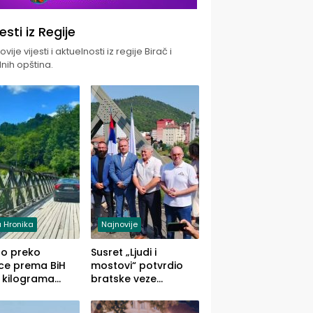
jesti iz Regije
vije vijesti i aktuelnosti iz regije Birač i
nih opština.
 Hronika
Najnovije
uo preko
Susret „Ljudi i
ce prema BiH
mostovi“ potvrdio
 kilograma
bratske veze
uane sakrivene
Zvornika i Malog
omobilu
Zvornika