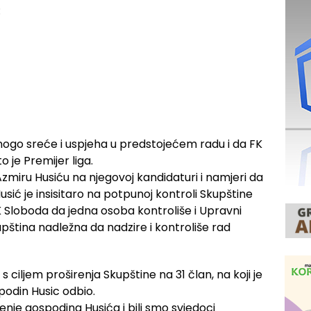
:
o sreće i uspjeha u predstojećem radu i da FK
 je Premijer liga.
miru Husiću na njegovoj kandidaturi i namjeri da
sić je insisitaro na potpunoj kontroli Skupštine
 Sloboda da jedna osoba kontroliše i Upravni
upština nadležna da nadzire i kontroliše rad
ciljem proširenja Skupštine na 31 član, na koji je
podin Husic odbio.
jenje gospodina Husića i bili smo svjedoci