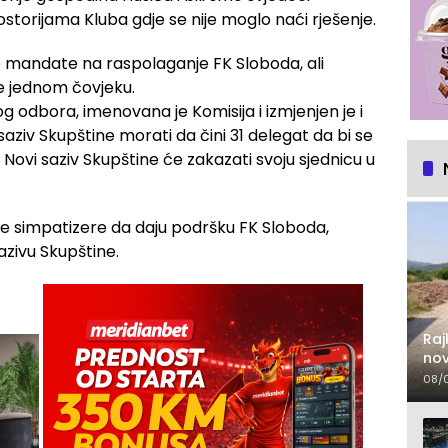
torijama Kluba gdje se nije moglo naći rješenje.
e mandate na raspolaganje FK Sloboda, ali
ne jednom čovjeku.
odbora, imenovana je Komisija i izmjenjen je i
aziv Skupštine morati da čini 31 delegat da bi se
 Novi saziv Skupštine će zakazati svoju sjednicu u
ve simpatizere da daju podršku FK Sloboda,
ivu Skupštine.
Raj
nov
lje
08/