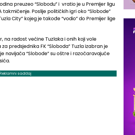
dina preuzeo “Slobodu” i vratio je u Premijer ligu
takmičenje. Poslije političkih igri oko “Slobode”
Tuzla City” kojeg je takođe “vodio” do Premijer lige
, na radost većine Tuzlaka i onih koji vole
a za predsjednika FK “Sloboda” Tuzla izabran je
ije navijača “Slobode” su oštre i razočaravajuće
sića.
Reklamni sadržaj