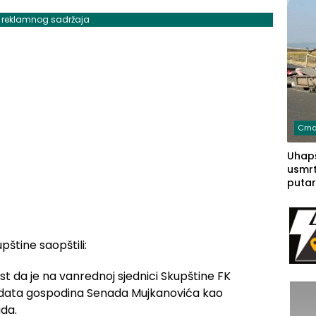
j reklamnog sadržaja
Crna
Uhapš
usmrt
putar
putu 
prem
(FOT
štine saopštili:
st da je na vanrednoj sjednici Skupštine FK
didata gospodina Senada Mujkanovića kao
uda.