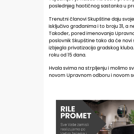
poslednjeg haotičnog sastanka u pros
Trenutni članovi Skupštine daju svoj
isključivo građanima i to broju 31, a 
Također, pored imenovanja Upravnog 
poslovnik Skupštine tako da će novi s
izbjegla privatizacija gradskog kluba.
roku od 15 dana.
Hvala svima na strpljenju i molimo s
novom Upravnom odboru i novom saz