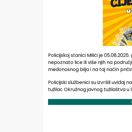
Policijskoj stanici Milići je 05.08.202
nepoznato lice ili više njih na području
medonosnog bilja i na taj način pričin
Policijski službenici su izvršili uviđa
tužilac Okružnog javnog tužilaštva u