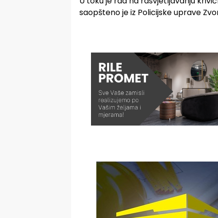
U toku je rad na rasvjetljavanju krivi
saopšteno je iz Policijske uprave Zvor