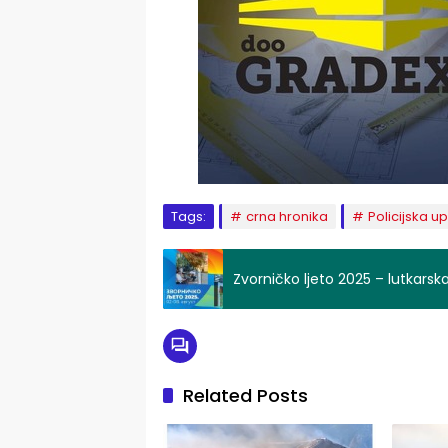
Tags:
crna hronika
Policijska u
Zvorničko ljeto 2025 – lutkar
Related Posts