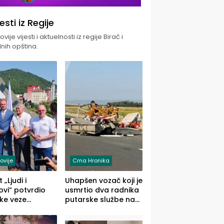
jesti iz Regije
vije vijesti i aktuelnosti iz regije Birač i
nih opština.
ovije
Crna Hronika
 „Ljudi i
Uhapšen vozač koji je
vi“ potvrdio
usmrtio dva radnika
ke veze
putarske službe na
ika i Malog
putu od Loznice
ika
prema Šapcu