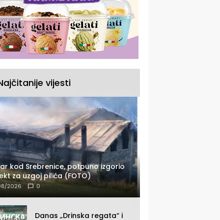
Najčitanije vijesti
ar kod Srebrenice, potpuno izgorio
ekt za uzgoj pilića (FOTO)
08/2026
0
Danas „Drinska regata“ i