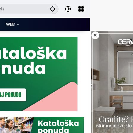
WEB
×