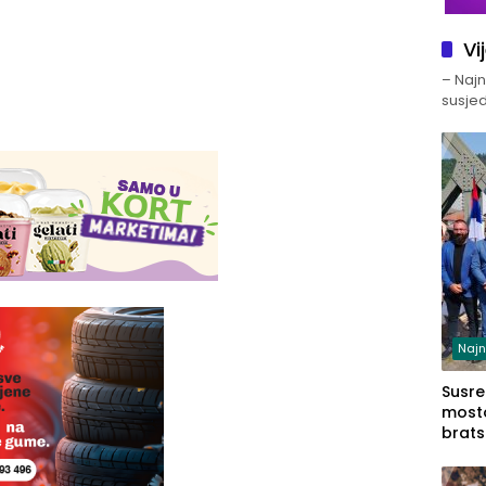
Vi
– Najno
susjed
Najn
Susret
mosto
brats
Zvorn
Zvorn