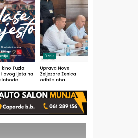
(FOTO)
ovije
Biznis
 kino Tuzla:
Uprava Nove
 i ovog ljeta na
Željezare Zenica
 slobode
odbila oba
prijedloga Vlade
FBiH: Ustrajni da je
stečaj jedino rješenje