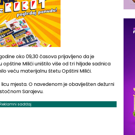
5. godine oko 09,30 časova prijavljeno da je
 opštine Milići uništilo više od tri hiljade sadnica
ilo veću materijalnu štetu Opštini Milići.
j na licu mjesta. O navedenom je obaviješten dežurni
 Istočnom Sarajevu.
Reklamni sadržaj