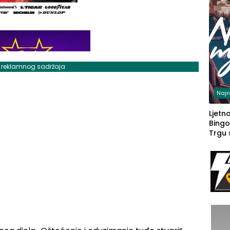
j reklamnog sadržaja
Najn
Ljetno
Bingo
Trgu