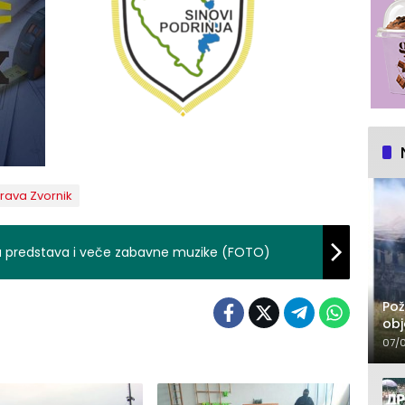
prava Zvornik
ska predstava i veče zabavne muzike (FOTO)
Pož
obj
07/