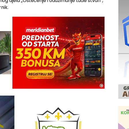
čnog djela „Oštećenje i oduzimanje tuđe stvari“,
nik.