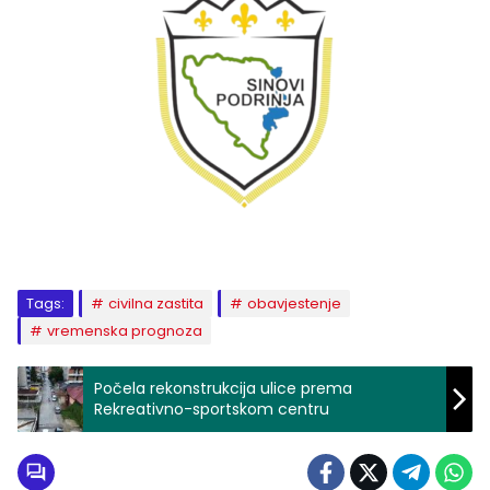
Tags:
civilna zastita
obavjestenje
vremenska prognoza
Počela rekonstrukcija ulice prema
Rekreativno-sportskom centru