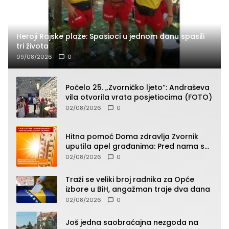
Heroji Rajske plaže: Spasioci u jednom danu spasili
tri života
09/08/2026
0
Počelo 25. „Zvorničko ljeto“: Andraševa
vila otvorila vrata posjetiocima (FOTO)
02/08/2026
0
Hitna pomoć Doma zdravlja Zvornik
uputila apel građanima: Pred nama su
temperature do 40°C, oprez zbog
02/08/2026
0
toplotnog udara
Traži se veliki broj radnika za Opće
izbore u BiH, angažman traje dva dana
02/08/2026
0
Još jedna saobraćajna nezgoda na