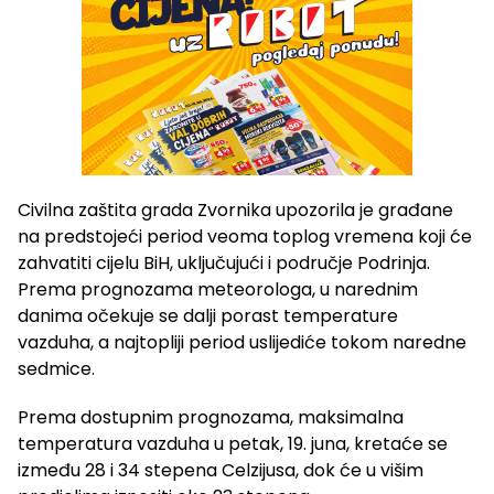
Civilna zaštita grada Zvornika upozorila je građane
na predstojeći period veoma toplog vremena koji će
zahvatiti cijelu BiH, uključujući i područje Podrinja.
Prema prognozama meteorologa, u narednim
danima očekuje se dalji porast temperature
vazduha, a najtopliji period uslijediće tokom naredne
sedmice.
Prema dostupnim prognozama, maksimalna
temperatura vazduha u petak, 19. juna, kretaće se
između 28 i 34 stepena Celzijusa, dok će u višim