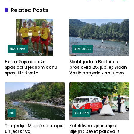
Related Posts
BRATUNAC
BRATUNAC
Heroji Rajske plaže:
Škobljijada u Bratuncu
Spasioci u jednom danu
proslavila 25. jubilej: Srđan
spasili tri života
Vasić pobjednik sa ulovom
od 2.040 grama (FOTO)
BiH
BIJELJINA
Tragedija: Mladić se utopio
Kolektivno vjenčanje u
u rijeci Krivaji
Bijeljini: Devet parova iz