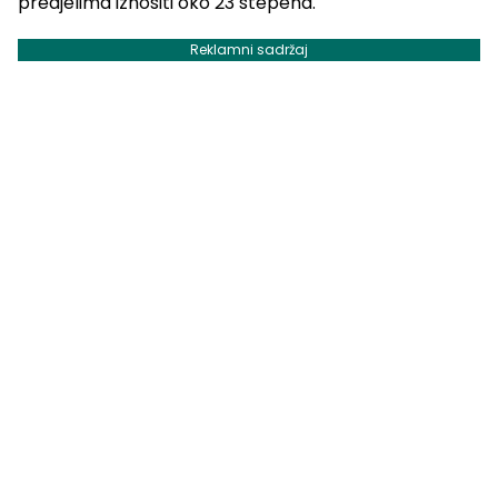
predjelima iznositi oko 23 stepena.
Reklamni sadržaj