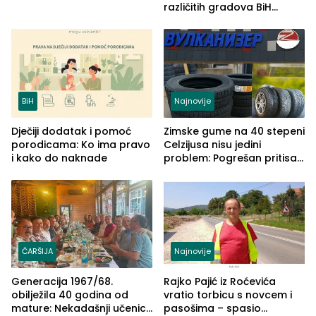
različitih gradova BiH
izgovorilo sudbonosno da
BiH
Najnovije
Dječiji dodatak i pomoć
Zimske gume na 40 stepeni
porodicama: Ko ima pravo
Celzijusa nisu jedini
i kako do naknade
problem: Pogrešan pritisak
može biti mnogo opasniji
ČARŠIJA
Najnovije
Generacija 1967/68.
Rajko Pajić iz Roćevića
obilježila 40 godina od
vratio torbicu s novcem i
mature: Nekadašnji učenici
pasošima – spasio