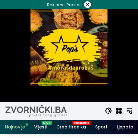
Skip
×
Reklamni Prostor
to
content
Najnovije
Vijesti
Crna Hronika
Sport
Ljepota i 