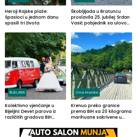
Heroji Rajske plaže:
Škobljijada u Bratuncu
Spasioci u jednom danu
proslavila 25. jubilej: Srđan
spasili tri života
Vasić pobjednik sa ulovom
od 2.040 grama (FOTO)
BIJELJINA
Crna Hronika
Kolektivno vjenčanje u
Krenuo preko granice
Bijeljini: Devet parova iz
prema BiH sa 20 kilograma
različitih gradova BiH
marihuane sakrivene u
izgovorilo sudbonosno da
automobilu