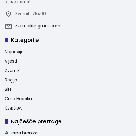
toku s nama!
Zvornik, 75400
zvornicki@gmail.com
Kategorije
Najnovije
Vijesti
Zvornik
Regija
BiH
Crna Hronika
ČARŠIJA
Najčešće pretrage
crna hronika