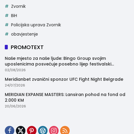
Zvornik
BiH
Policijska uprava Zvornik
obavjestenje
PROMOTEXT
Naše mjesto za naše ljude: Bingo Group svojim
uposlenicima posvećuje posebno lijep festivalski
trenutak
02/08/2026
Meridianbet zvanični sponzor UFC Fight Night Belgrade
24/07/2026
MERIDIAN EXPANSE MASTERS: Lansiran pohod na fond od
2.000 KM
20/06/2026