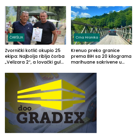
TŠC-a okupili se u Zvorniku
porodično ljetovanje u
(FOTO)
Grčkoj
ČARŠIJA
Crna Hronika
Zvornički kotlić okupio 25
Krenuo preko granice
ekipa: Najbolja riblja čorba
prema BiH sa 20 kilograma
„Velizara 2“, a lovački gulaš
marihuane sakrivene u
„Red i Zaprska“ (FOTO)
automobilu