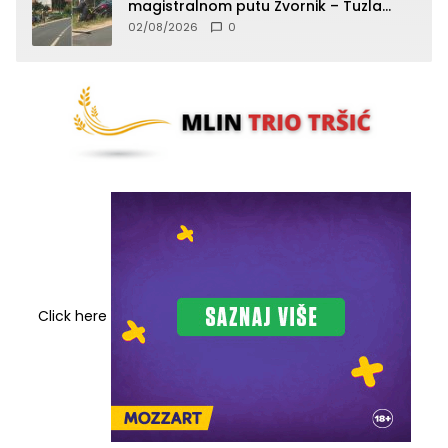
magistralnom putu Zvornik – Tuzla
(FOTO)
02/08/2026
0
Click here