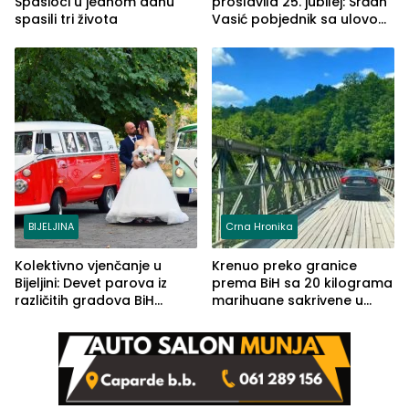
Spasioci u jednom danu
proslavila 25. jubilej: Srđan
spasili tri života
Vasić pobjednik sa ulovom
od 2.040 grama (FOTO)
BIJELJINA
Crna Hronika
Kolektivno vjenčanje u
Krenuo preko granice
Bijeljini: Devet parova iz
prema BiH sa 20 kilograma
različitih gradova BiH
marihuane sakrivene u
izgovorilo sudbonosno da
automobilu