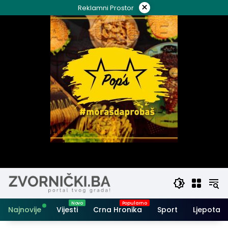
Skip
×
Reklamni Prostor
to
content
Najnovije
Vijesti
Crna Hronika
Sport
Ljepota i 