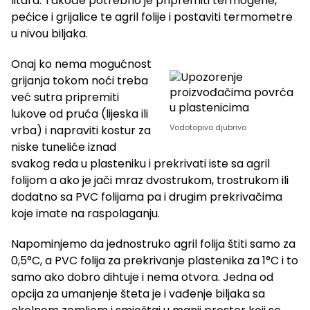
litara. Takođe potrebno je pripremiti termogene,
pećice i grijalice te agril folije i postaviti termometre
u nivou biljaka.
Onaj ko nema mogućnost
grijanja tokom noći treba
već sutra pripremiti
lukove od pruća (lijeska ili
Vodotopivo djubrivo
vrba) i napraviti kostur za
niske tuneliće iznad
svakog reda u plasteniku i prekrivati iste sa agril
folijom a ako je jači mraz dvostrukom, trostrukom ili
dodatno sa PVC folijama pa i drugim prekrivačima
koje imate na raspolaganju.
Napominjemo da jednostruko agril folija štiti samo za
0,5°C, a PVC folija za prekrivanje plastenika za 1°C i to
samo ako dobro dihtuje i nema otvora. Jedna od
opcija za umanjenje šteta je i vađenje biljaka sa