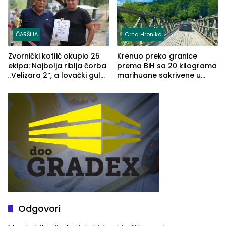
ČARŠIJA
Crna Hronika
Zvornički kotlić okupio 25
Krenuo preko granice
ekipa: Najbolja riblja čorba
prema BiH sa 20 kilograma
„Velizara 2“, a lovački gulaš
marihuane sakrivene u
„Red i Zaprska“ (FOTO)
automobilu
Odgovori