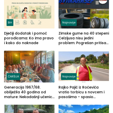
BiH
Najnovije
Dječiji dodatak i pomoć
Zimske gume na 40 stepeni
porodicama: Ko ima pravo
Celzijusa nisu jedini
i kako do naknade
problem: Pogrešan pritisak
može biti mnogo opasniji
ČARŠIJA
Najnovije
Generacija 1967/68.
Rajko Pajić iz Roćevića
obilježila 40 godina od
vratio torbicu s novcem i
mature: Nekadašnji učenici
pasošima – spasio
TŠC-a okupili se u Zvorniku
porodično ljetovanje u
(FOTO)
Grčkoj