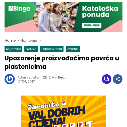
Home
Najnovije
Najnovije
NAUKA
Poljoprivreda
Zvornik
Upozorenje proizvođačima povrća u
plastenicima
Administrator
2 Min Read
17/04/2017