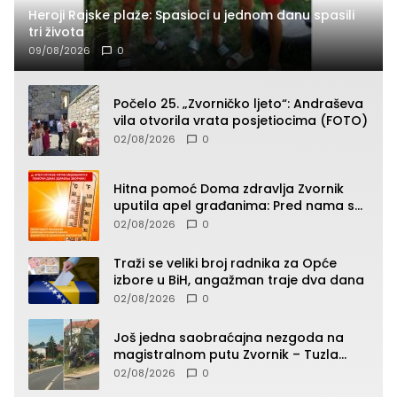
Heroji Rajske plaže: Spasioci u jednom danu spasili
tri života
09/08/2026
0
Počelo 25. „Zvorničko ljeto“: Andraševa
vila otvorila vrata posjetiocima (FOTO)
02/08/2026
0
Hitna pomoć Doma zdravlja Zvornik
uputila apel građanima: Pred nama su
temperature do 40°C, oprez zbog
02/08/2026
0
toplotnog udara
Traži se veliki broj radnika za Opće
izbore u BiH, angažman traje dva dana
02/08/2026
0
Još jedna saobraćajna nezgoda na
magistralnom putu Zvornik – Tuzla
(FOTO)
02/08/2026
0