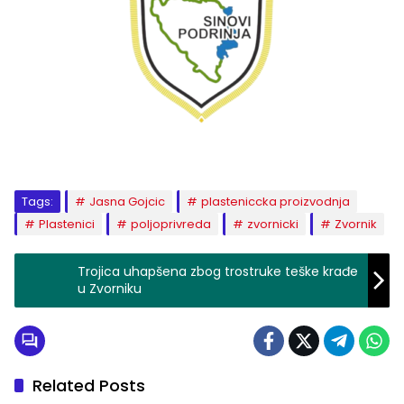
Tags:
Jasna Gojcic
plasteniccka proizvodnja
Plastenici
poljoprivreda
zvornicki
Zvornik
Trojica uhapšena zbog trostruke teške krađe
u Zvorniku
Related Posts