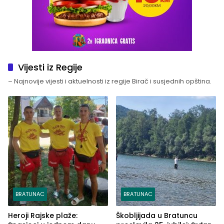
Vijesti iz Regije
– Najnovije vijesti i aktuelnosti iz regije Birač i susjednih opština.
BRATUNAC
BRATUNAC
Heroji Rajske plaže:
Škobljijada u Bratuncu