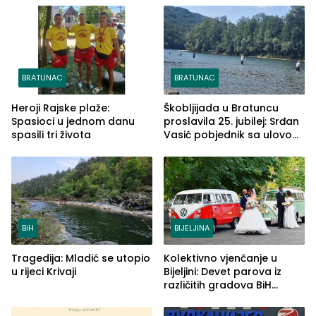
BRATUNAC
BRATUNAC
Heroji Rajske plaže:
Škobljijada u Bratuncu
Spasioci u jednom danu
proslavila 25. jubilej: Srđan
spasili tri života
Vasić pobjednik sa ulovom
od 2.040 grama (FOTO)
BiH
BIJELJINA
Tragedija: Mladić se utopio
Kolektivno vjenčanje u
u rijeci Krivaji
Bijeljini: Devet parova iz
različitih gradova BiH
izgovorilo sudbonosno da