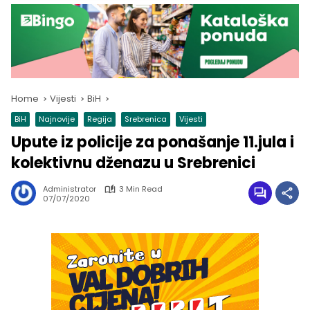
Home
Vijesti
BiH
BiH
Najnovije
Regija
Srebrenica
Vijesti
Upute iz policije za ponašanje 11.jula i
kolektivnu dženazu u Srebrenici
Administrator
3 Min Read
07/07/2020