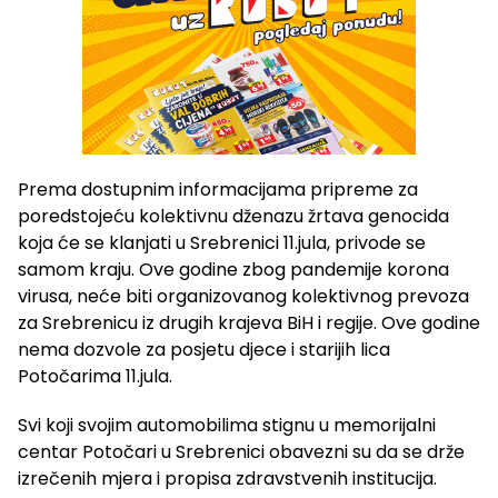
Prema dostupnim informacijama pripreme za
poredstojeću kolektivnu dženazu žrtava genocida
koja će se klanjati u Srebrenici 11.jula, privode se
samom kraju. Ove godine zbog pandemije korona
virusa, neće biti organizovanog kolektivnog prevoza
za Srebrenicu iz drugih krajeva BiH i regije. Ove godine
nema dozvole za posjetu djece i starijih lica
Potočarima 11.jula.
Svi koji svojim automobilima stignu u memorijalni
centar Potočari u Srebrenici obavezni su da se drže
izrečenih mjera i propisa zdravstvenih institucija.