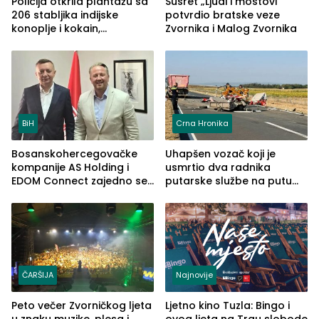
Policija otkrila plantažu sa
Susret „Ljudi i mostovi“
206 stabljika indijske
potvrdio bratske veze
konoplje i kokain,
Zvornika i Malog Zvornika
uhapšena jedna osoba
(FOTO)
BiH
Crna Hronika
Bosanskohercegovačke
Uhapšen vozač koji je
kompanije AS Holding i
usmrtio dva radnika
EDOM Connect zajedno se
putarske službe na putu
šire na tržište Maroka
od Loznice prema Šapcu
(FOTO)
ČARŠIJA
Najnovije
Peto večer Zvorničkog ljeta
Ljetno kino Tuzla: Bingo i