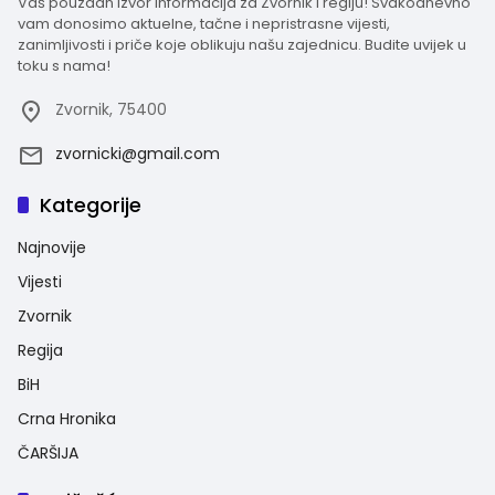
Vaš pouzdan izvor informacija za Zvornik i regiju! Svakodnevno
vam donosimo aktuelne, tačne i nepristrasne vijesti,
zanimljivosti i priče koje oblikuju našu zajednicu. Budite uvijek u
toku s nama!
Zvornik, 75400
zvornicki@gmail.com
Kategorije
Najnovije
Vijesti
Zvornik
Regija
BiH
Crna Hronika
ČARŠIJA