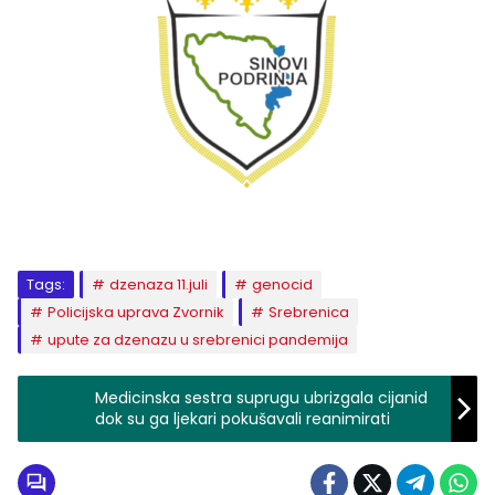
Tags:
dzenaza 11.juli
genocid
Policijska uprava Zvornik
Srebrenica
upute za dzenazu u srebrenici pandemija
Medicinska sestra suprugu ubrizgala cijanid
dok su ga ljekari pokušavali reanimirati