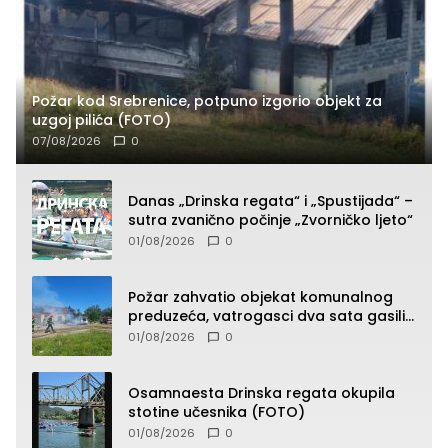
Požar kod Srebrenice, potpuno izgorio objekt za
uzgoj pilića (FOTO)
07/08/2026
0
Danas „Drinska regata“ i „Spustijada“ –
sutra zvanično počinje „Zvorničko ljeto“
01/08/2026
0
Požar zahvatio objekat komunalnog
preduzeća, vatrogasci dva sata gasili
vatru (FOTO)
01/08/2026
0
Osamnaesta Drinska regata okupila
stotine učesnika (FOTO)
01/08/2026
0