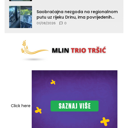
Saobraćajna nezgoda na regionalnom
putu uz rijeku Drinu, ima povrijeđenih
lica (FOTO)
01/08/2026
0
Click here