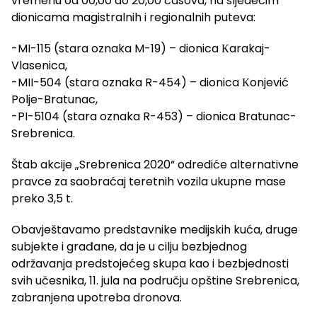
vremenu od 00,00 do 20,00 časova, na sljedećim
dionicama magistralnih i regionalnih puteva:
-MI-115 (stara oznaka M-19) – dionica Кarakaj-
Vlasenica,
-MII-504 (stara oznaka R-454) – dionica Кonjević
Polje-Bratunac,
-PI-5104 (stara oznaka R-453) – dionica Bratunac-
Srebrenica.
Štab akcije „Srebrenica 2020“ odrediće alternativne
pravce za saobraćaj teretnih vozila ukupne mase
preko 3,5 t.
Obavještavamo predstavnike medijskih kuća, druge
subjekte i građane, da je u cilju bezbjednog
održavanja predstojećeg skupa kao i bezbjednosti
svih učesnika, 11. jula na području opštine Srebrenica,
zabranjena upotreba dronova.