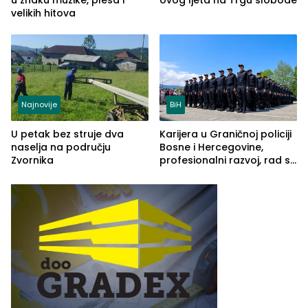
u znaku muzike, plesa i
ovog ljeta na Trgu slobode
velikih hitova
Najnovije
BiH
U petak bez struje dva
Karijera u Graničnoj policiji
naselja na području
Bosne i Hercegovine,
Zvornika
profesionalni razvoj, rad sa
savremenom opremom i
služba građanima