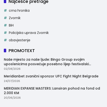
Najčešće pretrage
crna hronika
Zvornik
BiH
Policijska uprava Zvornik
obavjestenje
PROMOTEXT
Naše mjesto za naše ljude: Bingo Group svojim
uposlenicima posvećuje posebno lijep festivalski
trenutak
02/08/2026
Meridianbet zvanični sponzor UFC Fight Night Belgrade
24/07/2026
MERIDIAN EXPANSE MASTERS: Lansiran pohod na fond od
2.000 KM
20/06/2026