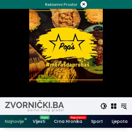
Skip
×
Reklamni Prostor
to
content
Najnovije
Vijesti
Crna Hronika
Sport
Ljepota i 