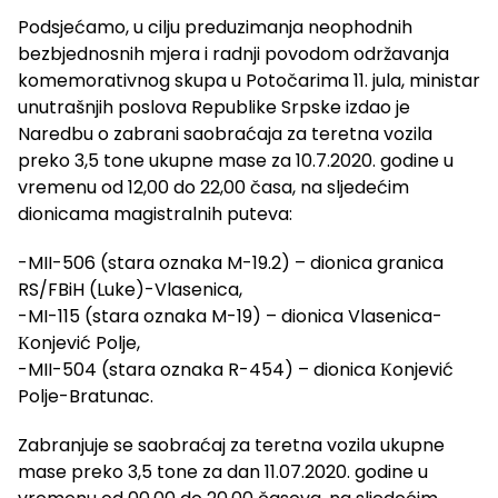
Podsjećamo, u cilju preduzimanja neophodnih
bezbjednosnih mjera i radnji povodom održavanja
komemorativnog skupa u Potočarima 11. jula, ministar
unutrašnjih poslova Republike Srpske izdao je
Naredbu o zabrani saobraćaja za teretna vozila
preko 3,5 tone ukupne mase za 10.7.2020. godine u
vremenu od 12,00 do 22,00 časa, na sljedećim
dionicama magistralnih puteva:
-MII-506 (stara oznaka M-19.2) – dionica granica
RS/FBiH (Luke)-Vlasenica,
-MI-115 (stara oznaka M-19) – dionica Vlasenica-
Кonjević Polje,
-MII-504 (stara oznaka R-454) – dionica Кonjević
Polje-Bratunac.
Zabranjuje se saobraćaj za teretna vozila ukupne
mase preko 3,5 tone za dan 11.07.2020. godine u