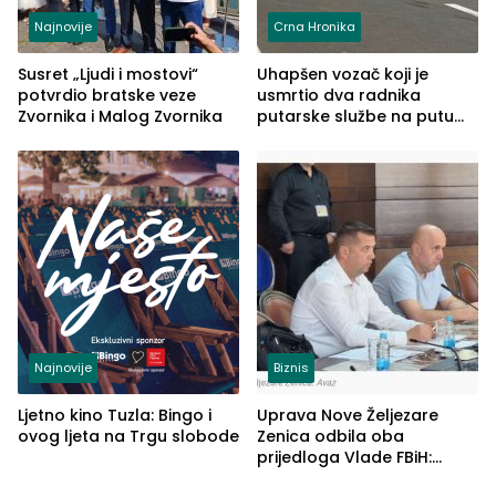
Najnovije
Crna Hronika
Susret „Ljudi i mostovi“
Uhapšen vozač koji je
potvrdio bratske veze
usmrtio dva radnika
Zvornika i Malog Zvornika
putarske službe na putu
od Loznice prema Šapcu
(FOTO)
Najnovije
Biznis
Ljetno kino Tuzla: Bingo i
Uprava Nove Željezare
ovog ljeta na Trgu slobode
Zenica odbila oba
prijedloga Vlade FBiH:
Ustrajni da je stečaj jedino