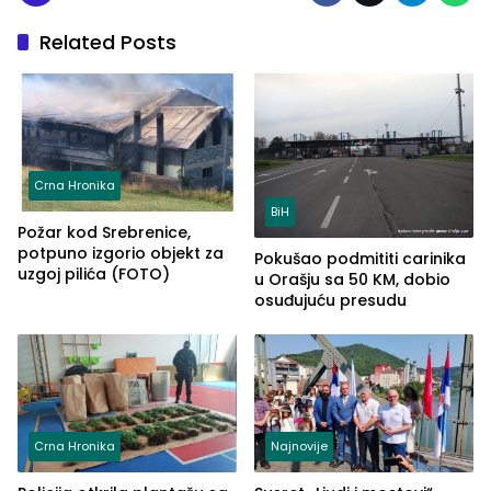
Related Posts
Crna Hronika
BiH
Požar kod Srebrenice,
potpuno izgorio objekt za
Pokušao podmititi carinika
uzgoj pilića (FOTO)
u Orašju sa 50 KM, dobio
osuđujuću presudu
Crna Hronika
Najnovije