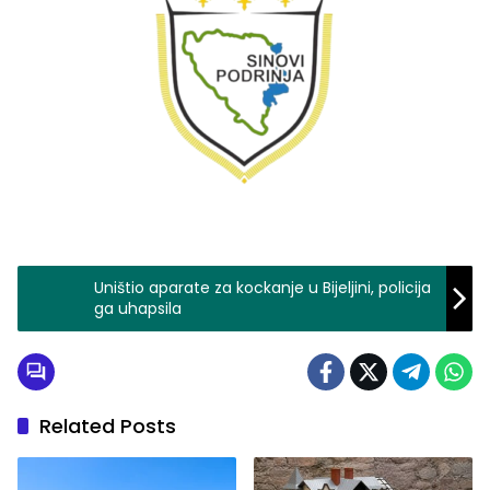
Uništio aparate za kockanje u Bijeljini, policija
ga uhapsila
Related Posts