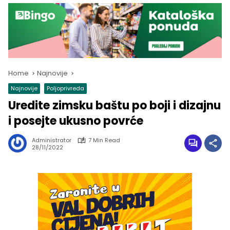
Home
Najnovije
Najnovije
Poljoprivreda
Uredite zimsku baštu po boji i dizajnu
i posejte ukusno povrće
Administrator
7 Min Read
28/11/2022