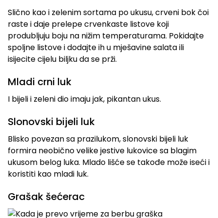
Slično kao i zelenim sortama po ukusu, crveni bok čoi
raste i daje prelepe crvenkaste listove koji
produbljuju boju na nižim temperaturama. Pokidajte
spoljne listove i dodajte ih u mješavine salata ili
isijecite cijelu biljku da se prži.
Mladi crni luk
I bijeli i zeleni dio imaju jak, pikantan ukus.
Slonovski bijeli luk
Blisko povezan sa prazilukom, slonovski bijeli luk
formira neobično velike jestive lukovice sa blagim
ukusom belog luka. Mlado lišće se takođe može iseći i
koristiti kao mladi luk.
Grašak šećerac