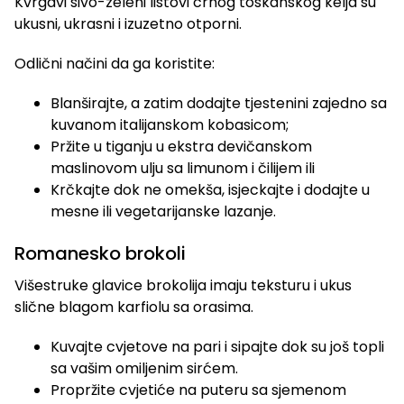
Kvrgavi sivo-zeleni listovi crnog toskanskog kelja su
ukusni, ukrasni i izuzetno otporni.
Odlični načini da ga koristite:
Blanširajte, a zatim dodajte tjestenini zajedno sa
kuvanom italijanskom kobasicom;
Pržite u tiganju u ekstra devičanskom
maslinovom ulju sa limunom i čilijem ili
Krčkajte dok ne omekša, isjeckajte i dodajte u
mesne ili vegetarijanske lazanje.
Romanesko brokoli
Višestruke glavice brokolija imaju teksturu i ukus
slične blagom karfiolu sa orasima.
Kuvajte cvjetove na pari i sipajte dok su još topli
sa vašim omiljenim sirćem.
Propržite cvjetiće na puteru sa sjemenom