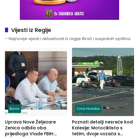
Vijesti iz Regije
– Najnovije vijesti i aktuelnosti iz regije Birač i susjednih opština.
Biznis
Crna Hronika
Uprava Nove Željezare
Poznati detalji nesreće kod
Zenica odbila oba
Kalesije: Motociklista s
prijedloga Vlade FBiH:
težim, dvoje vozača s