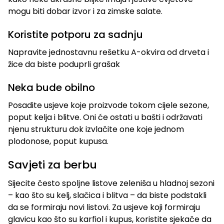
mogu biti dobar izvor i za zimske salate.
Koristite potporu za sadnju
Napravite jednostavnu rešetku A-okvira od drveta i
žice da biste poduprli grašak
Neka bude obilno
Posadite usjeve koje proizvode tokom cijele sezone,
poput kelja i blitve. Oni će ostati u bašti i održavati
njenu strukturu dok izvlačite one koje jednom
plodonose, poput kupusa.
Savjeti za berbu
Sijecite često spoljne listove zeleniša u hladnoj sezoni
– kao što su kelj, slačica i blitva – da biste podstakli
da se formiraju novi listovi. Za usjeve koji formiraju
glavicu kao što su karfiol i kupus, koristite sjekače da