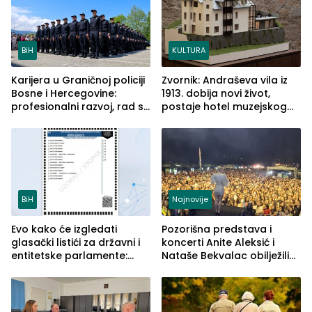
BiH
KULTURA
Karijera u Graničnoj policiji
Zvornik: Andraševa vila iz
Bosne i Hercegovine:
1913. dobija novi život,
profesionalni razvoj, rad sa
postaje hotel muzejskog
savremenom opremom i
tipa
služba građanima
BiH
Najnovije
Evo kako će izgledati
Pozorišna predstava i
glasački listići za državni i
koncerti Anite Aleksić i
entitetske parlamente:
Nataše Bekvalac obilježili
Najveće izmjene biće
četvrto veče Zvorničkog
vidljive na njima
ljeta (FOTO)