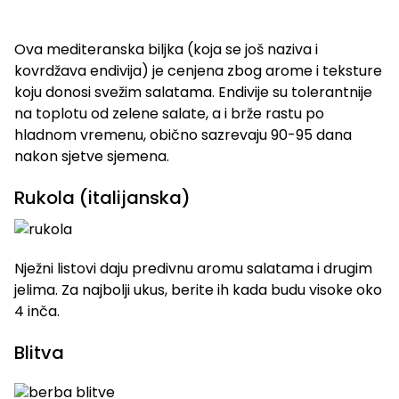
Ova mediteranska biljka (koja se još naziva i
kovrdžava endivija) ​​je cenjena zbog arome i teksture
koju donosi svežim salatama. Endivije su tolerantnije
na toplotu od zelene salate, a i brže rastu po
hladnom vremenu, obično sazrevaju 90-95 dana
nakon sjetve sjemena.
Rukola (italijanska)
Nježni listovi daju predivnu aromu salatama i drugim
jelima. Za najbolji ukus, berite ih kada budu visoke oko
4 inča.
Blitva