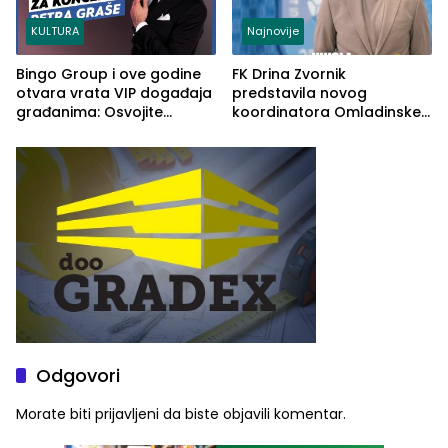
KULTURA
Najnovije
Bingo Group i ove godine
FK Drina Zvornik
otvara vrata VIP događaja
predstavila novog
građanima: Osvojite
koordinatora Omladinske
ulaznice za koncert Petra
škole
Graše
Odgovori
Morate biti
prijavljeni
da biste objavili komentar.