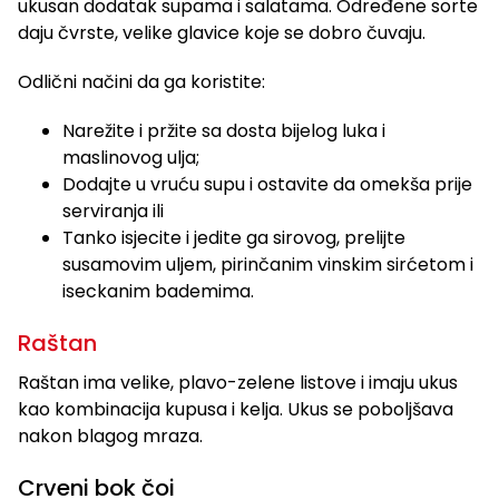
ukusan dodatak supama i salatama. Određene sorte
daju čvrste, velike glavice koje se dobro čuvaju.
Odlični načini da ga koristite:
Narežite i pržite sa dosta bijelog luka i
maslinovog ulja;
Dodajte u vruću supu i ostavite da omekša prije
serviranja ili
Tanko isjecite i jedite ga sirovog, prelijte
susamovim uljem, pirinčanim vinskim sirćetom i
iseckanim bademima.
Raštan
Raštan ima velike, plavo-zelene listove i imaju ukus
kao kombinacija kupusa i kelja. Ukus se poboljšava
nakon blagog mraza.
Crveni bok čoi