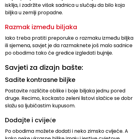
isklija, i zadržite višak sadnica u slučaju da bilo koja
biljka u zemlji propadne.
Razmak između biljaka
Iako treba pratiti preporuke o razmaku između biljka
ili sjemena, savjet je da razmaknete još malo sadnice
po obodima tako će gredice izgledati bujnije.
Savjeti za dizajn bašte:
Sadite kontrasne biljke
Postavite različite oblike i boje biljaka jednu pored
druge. Recimo, kockasto zeleni listovi slačice se dobr
slažu sa ljubičastim kupusom.
Dodajte i cvijeće
Po obodima možete dodati i neko zimsko cvijeće. A
kako neke ukrasne biljke imaju i jestive cvjetove