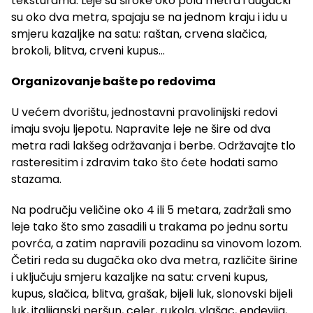
teksturama. Leje su široke oko pola metra i dugački
su oko dva metra, spajaju se na jednom kraju i idu u
smjeru kazaljke na satu: raštan, crvena slačica,
brokoli, blitva, crveni kupus…
Organizovanje bašte po redovima
U većem dvorištu, jednostavni pravolinijski redovi
imaju svoju ljepotu. Napravite leje ne šire od dva
metra radi lakšeg održavanja i berbe. Održavajte tlo
rasteresitim i zdravim tako što ćete hodati samo
stazama.
Na području veličine oko 4 ili 5 metara, zadržali smo
leje tako što smo zasadili u trakama po jednu sortu
povrća, a zatim napravili pozadinu sa vinovom lozom.
Četiri reda su dugačka oko dva metra, različite širine
i uključuju smjeru kazaljke na satu: crveni kupus,
kupus, slačica, blitva, grašak, bijeli luk, slonovski bijeli
luk, italijanski peršun, celer, rukola, vlašac, endevija,