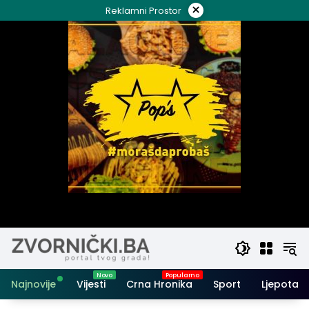
Skip
×
Reklamni Prostor
to
content
Najnovije
Vijesti
Crna Hronika
Sport
Ljepota i 