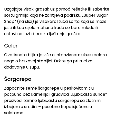
Uzgajajte visoki grašak uz pomoć rešetke ili izaberite
sortu grmlja koja ne zahtijeva podršku. „Super Sugar
Snap“ (na slici) je visokorastuća sorta koja se može
jesti ili kao cijela mahuna kada se bere mlada ili
ostavi na lozi i bere za ljuštenje graška.
Celer
Ova lisnata biljka je više o intenzivnom ukusu celera
nego o hrskavoj stabljici. Držite ga pri ruci za
dodavanje u supu.
Šargarepa
Započnite seme šargarepe u peskovitom tlu
potpuno bez kamenja i grudvica. „Ljubičasto sunce“
proizvodi tamno ljubičastu šargarepu sa zlatnim
izbojem u sredini – posebno lijepo isječenu u
salatama.