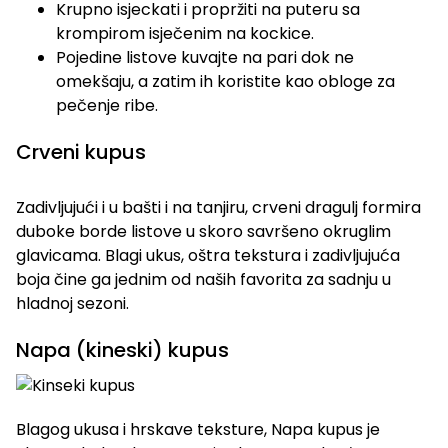
Krupno isjeckati i propržiti na puteru sa
krompirom isječenim na kockice.
Pojedine listove kuvajte na pari dok ne
omekšaju, a zatim ih koristite kao obloge za
pečenje ribe.
Crveni kupus
Zadivljujući i u bašti i na tanjiru, crveni dragulj formira
duboke borde listove u skoro savršeno okruglim
glavicama. Blagi ukus, oštra tekstura i zadivljujuća
boja čine ga jednim od naših favorita za sadnju u
hladnoj sezoni.
Napa (kineski) kupus
Blagog ukusa i hrskave teksture, Napa kupus je