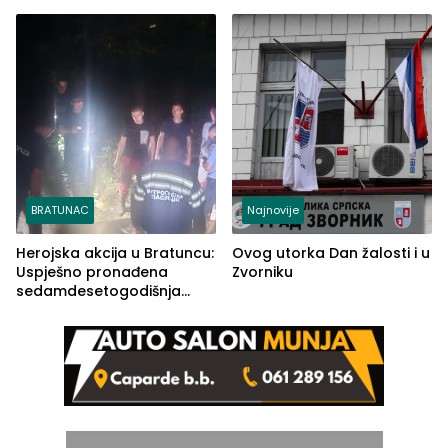
Ustrajni da je stečaj jedino
lakšim povredama
rješenje
BRATUNAC
Najnovije
Herojska akcija u Bratuncu:
Ovog utorka Dan žalosti i u
Uspješno pronađena
Zvorniku
sedamdesetogodišnja
Ivanka Lazić, rodom iz
Kravice.