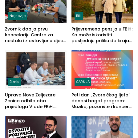
Najnovije
BiH
Zvornik dobija prvu
Prijevremena penzija u FBiH:
kancelariju Centra za
Ko može iskoristiti
nestalu i zlostavljanu djecu
posljednju priliku do kraja
u RS-u
2026. godine
Biznis
ČARŠIJA
Uprava Nove Željezare
Peti dan „Zvorničkog ljeta“
Zenica odbila oba
donosi bogat program:
prijedloga Vlade FBiH:
Muzika, pozorište i koncert
Ustrajni da je stečaj jedino
Stoje
rješenje