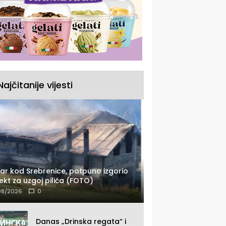
Najčitanije vijesti
ar kod Srebrenice, potpuno izgorio
ekt za uzgoj pilića (FOTO)
08/2026
0
Danas „Drinska regata“ i