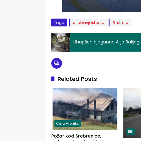
Tags:
obavjestenje
struja
Uhapšen bjegunac Alija Balija
Related Posts
Crna Hronika
BiH
Požar kod Srebrenice,