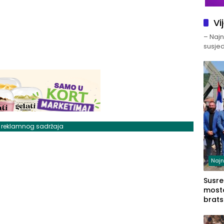
Vi
– Najno
susjed
j reklamnog sadržaja
Najn
Susret
mosto
brats
Zvorn
Zvorn