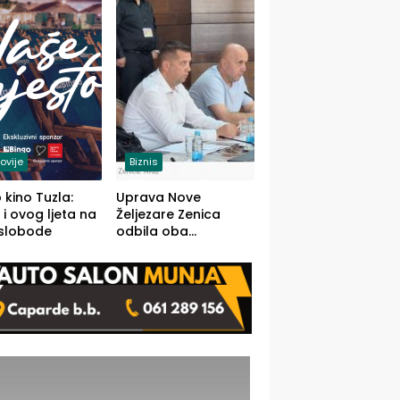
(FOTO)
ovije
Biznis
 kino Tuzla:
Uprava Nove
 i ovog ljeta na
Željezare Zenica
 slobode
odbila oba
prijedloga Vlade
FBiH: Ustrajni da je
stečaj jedino rješenje