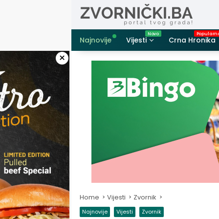
Skip
to
content
Najnovije
Vijesti
Crna Hronika
×
Home
Vijesti
Zvornik
Najnovije
Vijesti
Zvornik