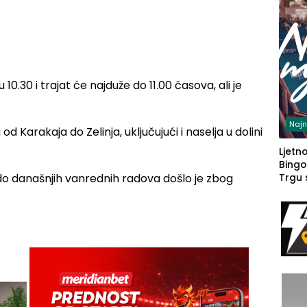
 10.30 i trajat će najduže do 11.00 časova, ali je
Najn
 od Karakaja do Zelinja, uključujući i naselja u dolini
Ljetno
Bingo
 današnjih vanrednih radova došlo je zbog
Trgu