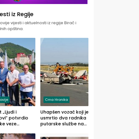
jesti iz Regije
vije vijesti i aktuelnosti iz regije Birač i
nih opština.
ovije
Crna Hronika
 „Ljudi i
Uhapšen vozač koji je
vi“ potvrdio
usmrtio dva radnika
ke veze
putarske službe na
ika i Malog
putu od Loznice
ika
prema Šapcu