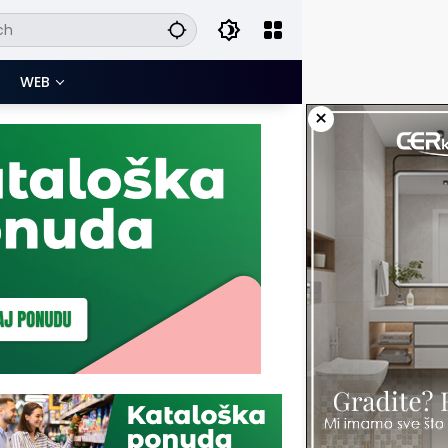
WEB
×