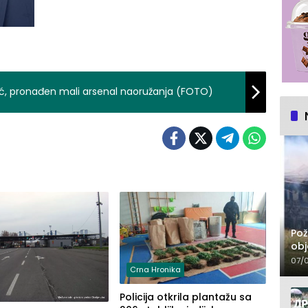
gić, pronađen mali arsenal naoružanja (FOTO)
Pož
obj
07/
Crna Hronika
Policija otkrila plantažu sa