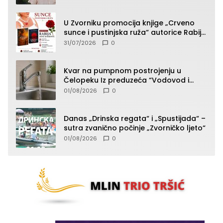
U Zvorniku promocija knjige „Crveno
sunce i pustinjska ruža“ autorice Rabije
Avdić-Hamidović
31/07/2026
0
Kvar na pumpnom postrojenju u
Čelopeku Iz preduzeća “Vodovod i
komunalije”
01/08/2026
0
Danas „Drinska regata“ i „Spustijada“ –
sutra zvanično počinje „Zvorničko ljeto“
01/08/2026
0