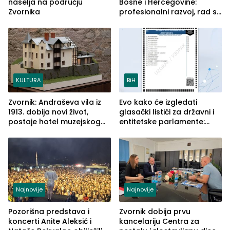
naselja na području
Bosne i Hercegovine:
Zvornika
profesionalni razvoj, rad sa
savremenom opremom i
služba građanima
KULTURA
BiH
Zvornik: Andraševa vila iz
Evo kako će izgledati
1913. dobija novi život,
glasački listići za državni i
postaje hotel muzejskog
entitetske parlamente:
tipa
Najveće izmjene biće
vidljive na njima
Najnovije
Najnovije
Pozorišna predstava i
Zvornik dobija prvu
koncerti Anite Aleksić i
kancelariju Centra za