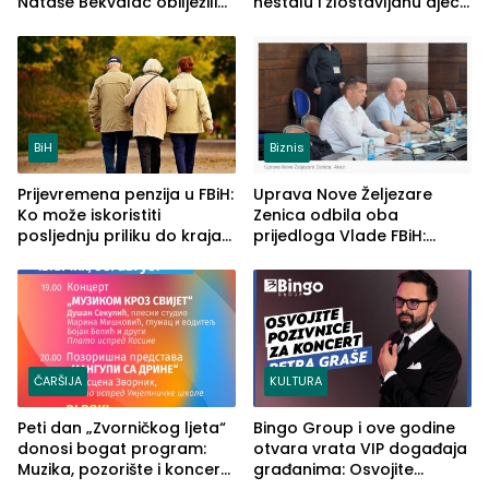
Nataše Bekvalac obilježili
nestalu i zlostavljanu djecu
četvrto veče Zvorničkog
u RS-u
ljeta (FOTO)
BiH
Biznis
Prijevremena penzija u FBiH:
Uprava Nove Željezare
Ko može iskoristiti
Zenica odbila oba
posljednju priliku do kraja
prijedloga Vlade FBiH:
2026. godine
Ustrajni da je stečaj jedino
rješenje
ČARŠIJA
KULTURA
Peti dan „Zvorničkog ljeta“
Bingo Group i ove godine
donosi bogat program:
otvara vrata VIP događaja
Muzika, pozorište i koncert
građanima: Osvojite