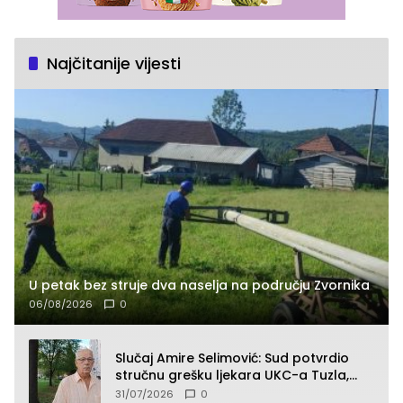
Najčitanije vijesti
U petak bez struje dva naselja na području Zvornika
06/08/2026
0
Slučaj Amire Selimović: Sud potvrdio
stručnu grešku ljekara UKC-a Tuzla,
presudan dokaz ostala obdukcija
31/07/2026
0