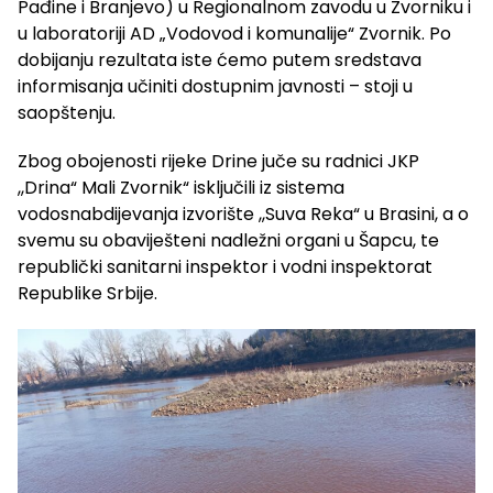
Pađine i Branjevo) u Regionalnom zavodu u Zvorniku i
u laboratoriji AD „Vodovod i komunalije“ Zvornik. Po
dobijanju rezultata iste ćemo putem sredstava
informisanja učiniti dostupnim javnosti – stoji u
saopštenju.
Zbog obojenosti rijeke Drine juče su radnici JKP
,,Drina“ Mali Zvornik“ isključili iz sistema
vodosnabdijevanja izvorište ,,Suva Reka“ u Brasini, a o
svemu su obaviješteni nadležni organi u Šapcu, te
republički sanitarni inspektor i vodni inspektorat
Republike Srbije.