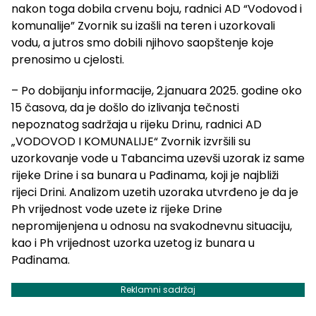
nakon toga dobila crvenu boju, radnici AD “Vodovod i
komunalije” Zvornik su izašli na teren i uzorkovali
vodu, a jutros smo dobili njihovo saopštenje koje
prenosimo u cjelosti.
– Po dobijanju informacije, 2.januara 2025. godine oko
15 časova, da je došlo do izlivanja tečnosti
nepoznatog sadržaja u rijeku Drinu, radnici AD
„VODOVOD I KOMUNALIJE“ Zvornik izvršili su
uzorkovanje vode u Tabancima uzevši uzorak iz same
rijeke Drine i sa bunara u Pađinama, koji je najbliži
rijeci Drini. Analizom uzetih uzoraka utvrđeno je da je
Ph vrijednost vode uzete iz rijeke Drine
nepromijenjena u odnosu na svakodnevnu situaciju,
kao i Ph vrijednost uzorka uzetog iz bunara u
Pađinama.
Reklamni sadržaj