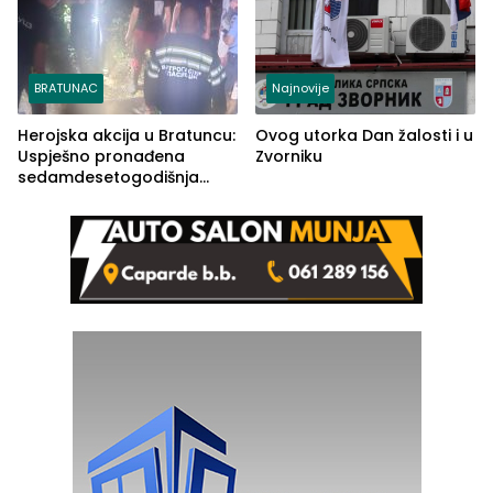
BRATUNAC
Najnovije
Herojska akcija u Bratuncu:
Ovog utorka Dan žalosti i u
Uspješno pronađena
Zvorniku
sedamdesetogodišnja
Ivanka Lazić, rodom iz
Kravice.