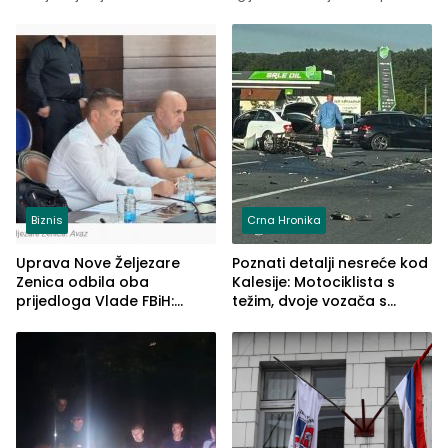
Biznis
Crna Hronika
Uprava Nove Željezare
Poznati detalji nesreće kod
Zenica odbila oba
Kalesije: Motociklista s
prijedloga Vlade FBiH:
težim, dvoje vozača s
Ustrajni da je stečaj jedino
lakšim povredama
rješenje