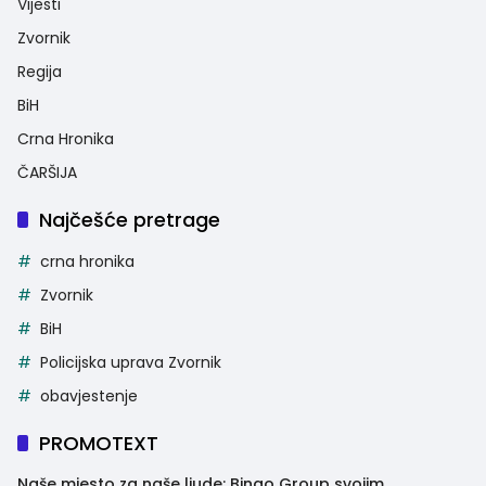
Vijesti
Zvornik
Regija
BiH
Crna Hronika
ČARŠIJA
Najčešće pretrage
crna hronika
Zvornik
BiH
Policijska uprava Zvornik
obavjestenje
PROMOTEXT
Naše mjesto za naše ljude: Bingo Group svojim