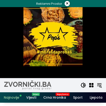
Skip
×
Reklamni Prostor
to
content
Najnovije
Vijesti
Crna Hronika
Sport
Ljepota i 