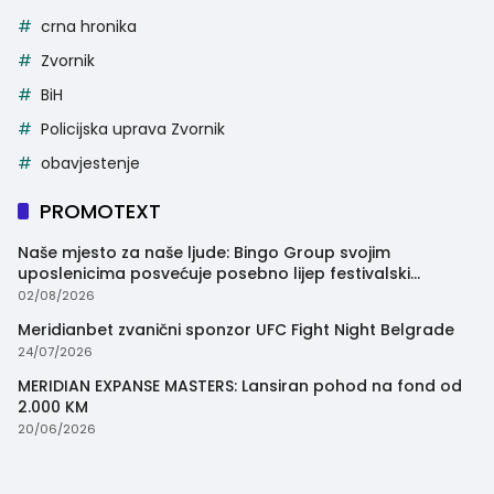
crna hronika
Zvornik
BiH
Policijska uprava Zvornik
obavjestenje
PROMOTEXT
Naše mjesto za naše ljude: Bingo Group svojim
uposlenicima posvećuje posebno lijep festivalski
trenutak
02/08/2026
Meridianbet zvanični sponzor UFC Fight Night Belgrade
24/07/2026
MERIDIAN EXPANSE MASTERS: Lansiran pohod na fond od
2.000 KM
20/06/2026