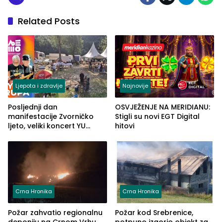
Related Posts
Ljepota i zdravlje
Najnovije
Posljednji dan
OSVJEŽENJE NA MERIDIANU:
manifestacije Zvorničko
Stigli su novi EGT Digital
ljeto, veliki koncert YU
hitovi
grupe zatvara program
ove godine
Crna Hronika
Crna Hronika
Požar zahvatio regionalnu
Požar kod Srebrenice,