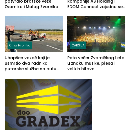
potvrdio bratske veze
kompanije AS Holding i
Zvornika i Malog Zvornika
EDOM Connect zajedno se
šire na tržište Maroka
Crna Hronika
ČARŠIJA
Uhapšen vozač koji je
Peto večer Zvorničkog ljeta
usmrtio dva radnika
u znaku muzike, plesa i
putarske službe na putu
velikih hitova
od Loznice prema Šapcu
(FOTO)