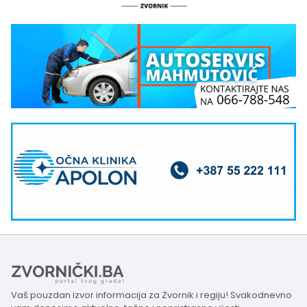
Vaš pouzdan izvor informacija za Zvornik i regiju! Svakodnevno