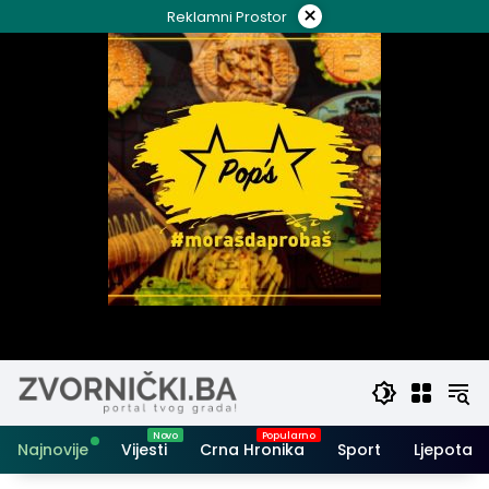
Skip
×
Reklamni Prostor
to
content
Najnovije
Vijesti
Crna Hronika
Sport
Ljepota i 