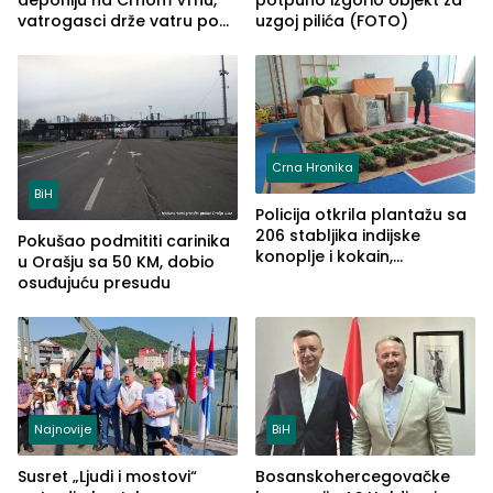
deponiju na Crnom Vrhu,
potpuno izgorio objekt za
vatrogasci drže vatru pod
uzgoj pilića (FOTO)
kontrolom (FOTO)
Crna Hronika
BiH
Policija otkrila plantažu sa
206 stabljika indijske
Pokušao podmititi carinika
konoplje i kokain,
u Orašju sa 50 KM, dobio
uhapšena jedna osoba
osuđujuću presudu
(FOTO)
Najnovije
BiH
Susret „Ljudi i mostovi“
Bosanskohercegovačke