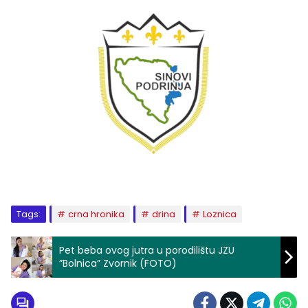
Tags:
crna hronika
drina
Loznica
Pet beba ovog jutra u porodilištu JZU
”Bolnica” Zvornik (FOTO)