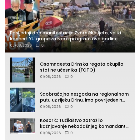
Posljednji dan manifestacije Zvorničko ljeto, veliki
koncert YU grupe zatvara program ove godine
08/08/2026
0
Osamnaesta Drinska regata okupila
stotine učesnika (FOTO)
01/08/2026
0
Saobraćajna nezgoda na regionalnom
putu uz rijeku Drinu, ima povrijeđenih
lica (FOTO)
01/08/2026
0
Kosorić: Tužilaštvo zatražilo
kažnjavanje nekadašnjeg komandanta
Vlaseničke brigade
01/08/2026
0