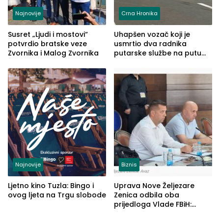
Najnovije
Crna Hronika
Susret „Ljudi i mostovi“
Uhapšen vozač koji je
potvrdio bratske veze
usmrtio dva radnika
Zvornika i Malog Zvornika
putarske službe na putu
od Loznice prema Šapcu
(FOTO)
Najnovije
Biznis
Ljetno kino Tuzla: Bingo i
Uprava Nove Željezare
ovog ljeta na Trgu slobode
Zenica odbila oba
prijedloga Vlade FBiH:
Ustrajni da je stečaj jedino