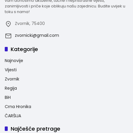
vam donosimo aktuelne, tačne i nepristrasne vijesti,
zanimljivosti i priče koje oblikuju našu zajednicu. Budite uvijek u
toku s nama!
Zvornik, 75400
zvornicki@gmail.com
Kategorije
Najnovije
Vijesti
Zvornik
Regija
BiH
Crna Hronika
ČARŠIJA
Najčešće pretrage