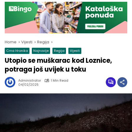
Home
Vijesti
Regija
Crna Hronika
Najnovije
Regija
Vijesti
Utopio se muškarac kod Loznice,
potraga još uvijek u toku
Administrator
1 Min Read
04/02/2025