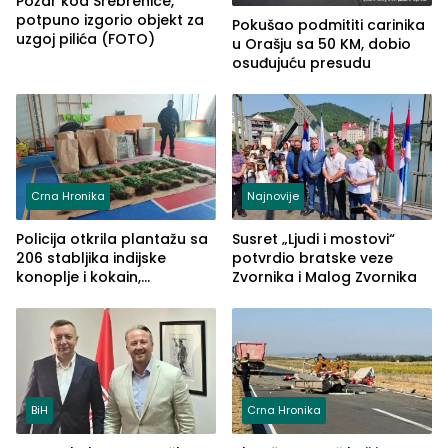
Požar kod Srebrenice,
potpuno izgorio objekt za
Pokušao podmititi carinika
uzgoj pilića (FOTO)
u Orašju sa 50 KM, dobio
osuđujuću presudu
Crna Hronika
Najnovije
Policija otkrila plantažu sa
Susret „Ljudi i mostovi“
206 stabljika indijske
potvrdio bratske veze
konoplje i kokain,
Zvornika i Malog Zvornika
uhapšena jedna osoba
(FOTO)
BiH
Crna Hronika