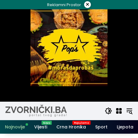
Skip
×
Reklamni Prostor
to
content
Najnovije
Vijesti
Crna Hronika
Sport
Ljepota i 