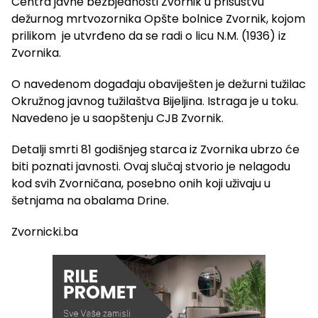
Centra javne bezbjednosti Zvornik u prisustvu
dežurnog mrtvozornika Opšte bolnice Zvornik, kojom
prilikom je utvrđeno da se radi o licu N.M. (1936) iz
Zvornika.
O navedenom događaju obaviješten je dežurni tužilac
Okružnog javnog tužilaštva Bijeljina. Istraga je u toku.
Navedeno je u saopštenju CJB Zvornik.
Detalji smrti 81 godišnjeg starca iz Zvornika ubrzo će
biti poznati javnosti. Ovaj slučaj stvorio je nelagodu
kod svih Zvorničana, posebno onih koji uživaju u
šetnjama na obalama Drine.
Zvornicki.ba