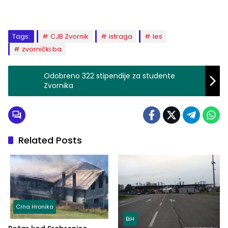
Tags:
CJB Zvornik
istraga
les
zvornički.ba
Odobreno 322 stipendije za studente
Zvornika
Related Posts
Crna Hronika
BiH