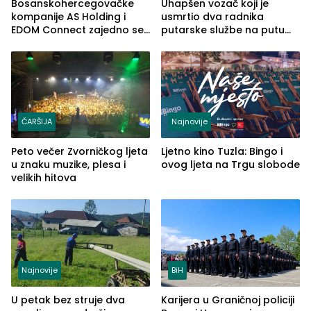
Bosanskohercegovačke
Uhapšen vozač koji je
kompanije AS Holding i
usmrtio dva radnika
EDOM Connect zajedno se
putarske službe na putu
šire na tržište Maroka
od Loznice prema Šapcu
(FOTO)
ČARŠIJA
Najnovije
Peto večer Zvorničkog ljeta
Ljetno kino Tuzla: Bingo i
u znaku muzike, plesa i
ovog ljeta na Trgu slobode
velikih hitova
Najnovije
BiH
U petak bez struje dva
Karijera u Graničnoj policiji