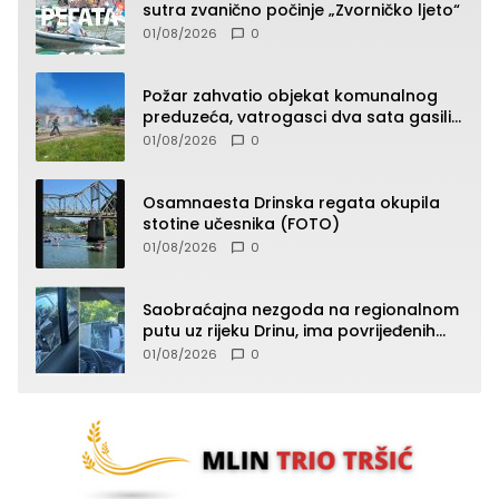
sutra zvanično počinje „Zvorničko ljeto“
01/08/2026
0
Požar zahvatio objekat komunalnog
preduzeća, vatrogasci dva sata gasili
vatru (FOTO)
01/08/2026
0
Osamnaesta Drinska regata okupila
stotine učesnika (FOTO)
01/08/2026
0
Saobraćajna nezgoda na regionalnom
putu uz rijeku Drinu, ima povrijeđenih
lica (FOTO)
01/08/2026
0