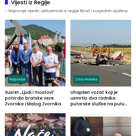
Vijesti iz Regije
– Najnovije vijesti i aktuelnosti iz regije Birač i susjednih opština.
Najnovije
Crna Hronika
Susret „Ljudi i mostovi“
Uhapšen vozač koji je
potvrdio bratske veze
usmrtio dva radnika
Zvornika i Malog Zvornika
putarske službe na putu
od Loznice prema Šapcu
(FOTO)