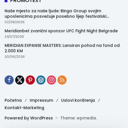
PROMOTEXT
Naše mjesto za naše ljude: Bingo Group svojim
uposlenicima posvećuje posebno lijep festivalski
trenutak
02/08/2026
Meridianbet zvanični sponzor UFC Fight Night Belgrade
24/07/2026
MERIDIAN EXPANSE MASTERS: Lansiran pohod na fond od
2.000 KM
20/06/2026
Početna
Impressum
Uslovi korištenja
Kontakt-Marketing
Powered by WordPress
-
Theme: wpmedia.