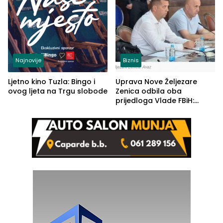
Najnovije
Biznis
Ljetno kino Tuzla: Bingo i
Uprava Nove Željezare
ovog ljeta na Trgu slobode
Zenica odbila oba
prijedloga Vlade FBiH:
Ustrajni da je stečaj jedino
rješenje