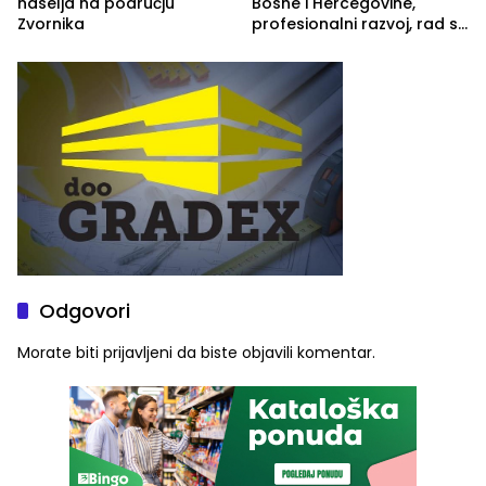
naselja na području
Bosne i Hercegovine,
Zvornika
profesionalni razvoj, rad sa
savremenom opremom i
služba građanima
Odgovori
Morate biti
prijavljeni
da biste objavili komentar.