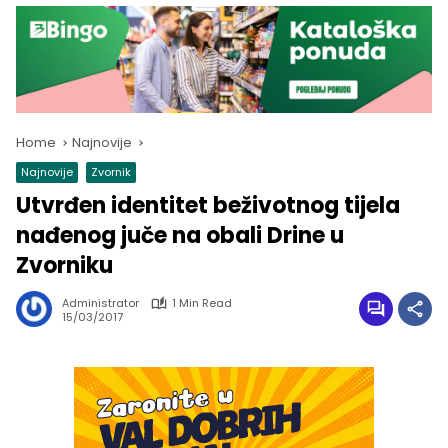
Home
Najnovije
Najnovije
Zvornik
Utvrđen identitet beživotnog tijela
nađenog juče na obali Drine u
Zvorniku
Administrator
1 Min Read
15/03/2017