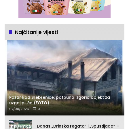
Najčitanije vijesti
Požar kod Srebrenice, potpuno izgorio objekt za
uzgoj pilića (FOTO)
07/08/2026
0
Danas „Drinska regata“ i „Spustijada“ –