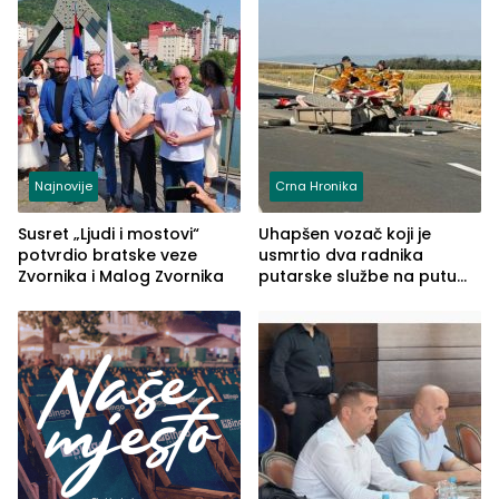
Najnovije
Crna Hronika
Susret „Ljudi i mostovi“
Uhapšen vozač koji je
potvrdio bratske veze
usmrtio dva radnika
Zvornika i Malog Zvornika
putarske službe na putu
od Loznice prema Šapcu
(FOTO)