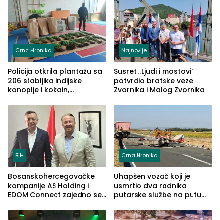
Crna Hronika
Najnovije
Policija otkrila plantažu sa
Susret „Ljudi i mostovi“
206 stabljika indijske
potvrdio bratske veze
konoplje i kokain,
Zvornika i Malog Zvornika
uhapšena jedna osoba
(FOTO)
BiH
Crna Hronika
Bosanskohercegovačke
Uhapšen vozač koji je
kompanije AS Holding i
usmrtio dva radnika
EDOM Connect zajedno se
putarske službe na putu
šire na tržište Maroka
od Loznice prema Šapcu
(FOTO)