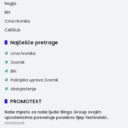
Regija
BiH
Crna Hronika
ČARŠIJA
Najčešće pretrage
crna hronika
Zvornik
BiH
Policijska uprava Zvornik
obavjestenje
PROMOTEXT
Naše mjesto za naše ljude: Bingo Group svojim
uposlenicima posvećuje posebno lijep festivalski
trenutak
02/08/2026