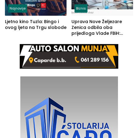
Najnovije
Biznis
Ljetno kino Tuzla: Bingo i
Uprava Nove Željezare
ovog ljeta na Trgu slobode
Zenica odbila oba
prijedloga Vlade FBiH:
Ustrajni da je stečaj jedino
rješenje