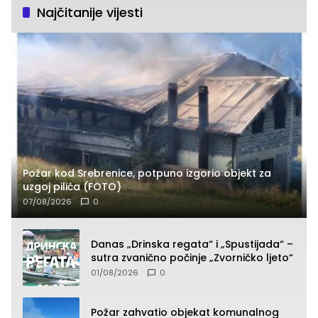
Najčitanije vijesti
Požar kod Srebrenice, potpuno izgorio objekt za
uzgoj pilića (FOTO)
07/08/2026
0
Danas „Drinska regata“ i „Spustijada“ –
sutra zvanično počinje „Zvorničko ljeto“
01/08/2026
0
Požar zahvatio objekat komunalnog