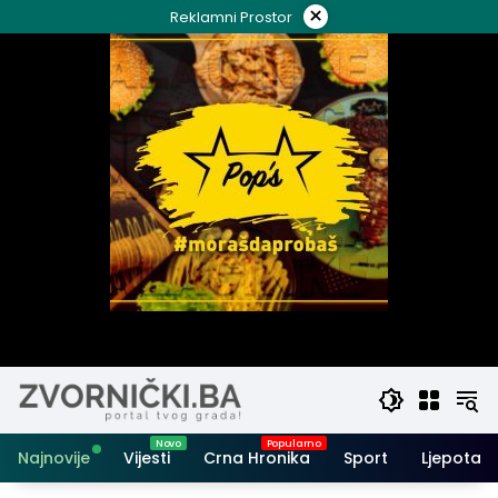
Skip
×
Reklamni Prostor
to
content
Najnovije
Vijesti
Crna Hronika
Sport
Ljepota i 