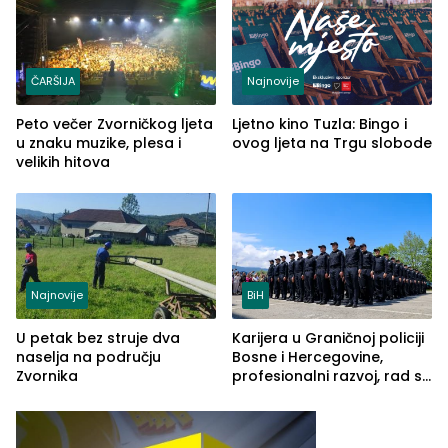
ČARŠIJA
Najnovije
Peto večer Zvorničkog ljeta
Ljetno kino Tuzla: Bingo i
u znaku muzike, plesa i
ovog ljeta na Trgu slobode
velikih hitova
Najnovije
BiH
U petak bez struje dva
Karijera u Graničnoj policiji
naselja na području
Bosne i Hercegovine,
Zvornika
profesionalni razvoj, rad sa
savremenom opremom i
služba građanima