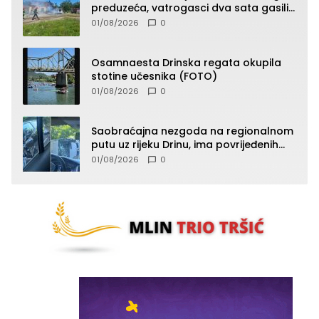
preduzeća, vatrogasci dva sata gasili
vatru (FOTO)
01/08/2026
0
Osamnaesta Drinska regata okupila
stotine učesnika (FOTO)
01/08/2026
0
Saobraćajna nezgoda na regionalnom
putu uz rijeku Drinu, ima povrijeđenih
lica (FOTO)
01/08/2026
0