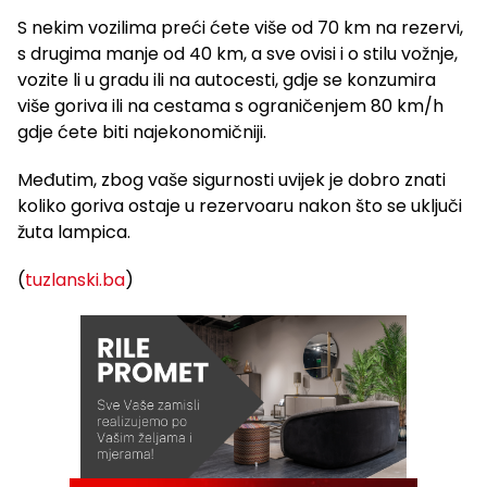
S nekim vozilima preći ćete više od 70 km na rezervi,
s drugima manje od 40 km, a sve ovisi i o stilu vožnje,
vozite li u gradu ili na autocesti, gdje se konzumira
više goriva ili na cestama s ograničenjem 80 km/h
gdje ćete biti najekonomičniji.
Međutim, zbog vaše sigurnosti uvijek je dobro znati
koliko goriva ostaje u rezervoaru nakon što se uključi
žuta lampica.
(
tuzlanski.ba
)