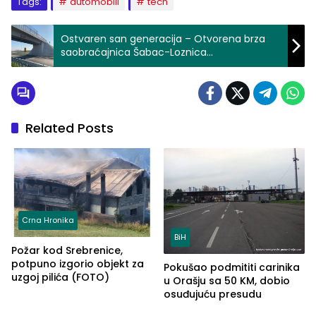
Tags:
automobili
tech
Ostvaren san generacija – Otvorena brza
saobraćajnica Šabac-Loznica
(FOTO+VIDEO)
Related Posts
Crna Hronika
BiH
Požar kod Srebrenice,
potpuno izgorio objekt za
Pokušao podmititi carinika
uzgoj pilića (FOTO)
u Orašju sa 50 KM, dobio
osuđujuću presudu