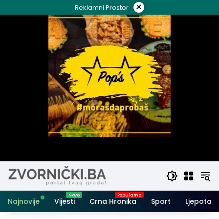
Skip
×
Reklamni Prostor
to
content
Najnovije
Vijesti
Crna Hronika
Sport
Ljepota i 