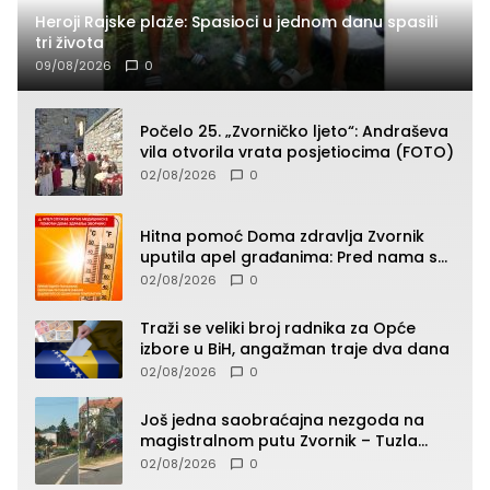
Heroji Rajske plaže: Spasioci u jednom danu spasili
tri života
09/08/2026
0
Počelo 25. „Zvorničko ljeto“: Andraševa
vila otvorila vrata posjetiocima (FOTO)
02/08/2026
0
Hitna pomoć Doma zdravlja Zvornik
uputila apel građanima: Pred nama su
temperature do 40°C, oprez zbog
02/08/2026
0
toplotnog udara
Traži se veliki broj radnika za Opće
izbore u BiH, angažman traje dva dana
02/08/2026
0
Još jedna saobraćajna nezgoda na
magistralnom putu Zvornik – Tuzla
(FOTO)
02/08/2026
0