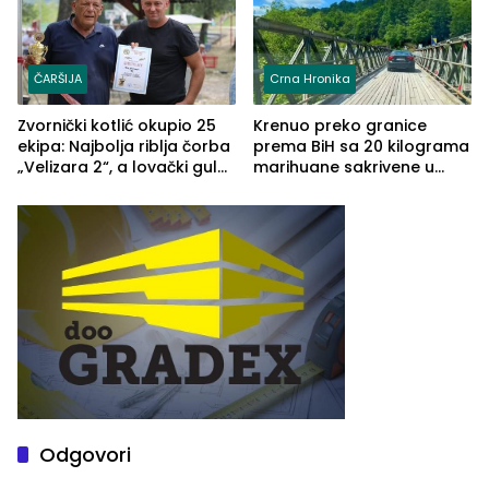
ČARŠIJA
Crna Hronika
Zvornički kotlić okupio 25
Krenuo preko granice
ekipa: Najbolja riblja čorba
prema BiH sa 20 kilograma
„Velizara 2“, a lovački gulaš
marihuane sakrivene u
„Red i Zaprska“ (FOTO)
automobilu
Odgovori