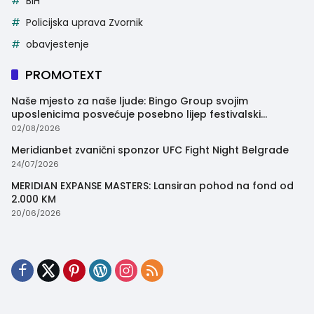
BiH
Policijska uprava Zvornik
obavjestenje
PROMOTEXT
Naše mjesto za naše ljude: Bingo Group svojim
uposlenicima posvećuje posebno lijep festivalski
trenutak
02/08/2026
Meridianbet zvanični sponzor UFC Fight Night Belgrade
24/07/2026
MERIDIAN EXPANSE MASTERS: Lansiran pohod na fond od
2.000 KM
20/06/2026