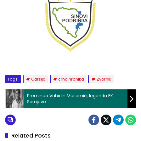
Tags:
Carsija
crna hronika
Zvornik
Preminuo Vahidin Musemić, legenda FK
Sarajevo
Related Posts