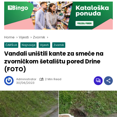
Home
Vijesti
Zvornik
ČARŠIJA
Najnovije
Vijesti
Zvornik
Vandali uništili kante za smeće na
zvorničkom šetalištu pored Drine
(FOTO)
Administrator
2 Min Read
30/06/2023