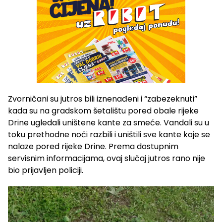
Zvorničani su jutros bili iznenađeni i “zabezeknuti”
kada su na gradskom šetalištu pored obale rijeke
Drine ugledali uništene kante za smeće. Vandali su u
toku prethodne noći razbili i uništili sve kante koje se
nalaze pored rijeke Drine. Prema dostupnim
servisnim informacijama, ovaj slučaj jutros rano nije
bio prijavljen policiji.