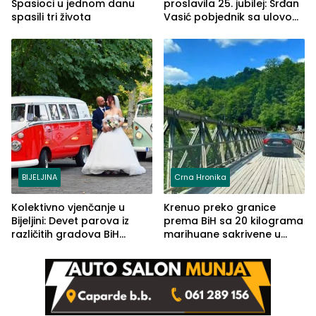
Spasioci u jednom danu
proslavila 25. jubilej: Srđan
spasili tri života
Vasić pobjednik sa ulovom
od 2.040 grama (FOTO)
BIJELJINA
Crna Hronika
Kolektivno vjenčanje u
Krenuo preko granice
Bijeljini: Devet parova iz
prema BiH sa 20 kilograma
različitih gradova BiH
marihuane sakrivene u
izgovorilo sudbonosno da
automobilu