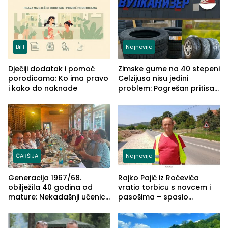
BiH
Najnovije
Dječiji dodatak i pomoć
Zimske gume na 40 stepeni
porodicama: Ko ima pravo
Celzijusa nisu jedini
i kako do naknade
problem: Pogrešan pritisak
može biti mnogo opasniji
ČARŠIJA
Najnovije
Generacija 1967/68.
Rajko Pajić iz Roćevića
obilježila 40 godina od
vratio torbicu s novcem i
mature: Nekadašnji učenici
pasošima – spasio
TŠC-a okupili se u Zvorniku
porodično ljetovanje u
(FOTO)
Grčkoj