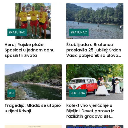
BRATUNAC
BRATUNAC
Heroji Rajske plaže:
Škobljijada u Bratuncu
Spasioci u jednom danu
proslavila 25. jubilej: Srđan
spasili tri života
Vasić pobjednik sa ulovom
od 2.040 grama (FOTO)
BiH
BIJELJINA
Tragedija: Mladić se utopio
Kolektivno vjenčanje u
u rijeci Krivaji
Bijeljini: Devet parova iz
različitih gradova BiH
izgovorilo sudbonosno da