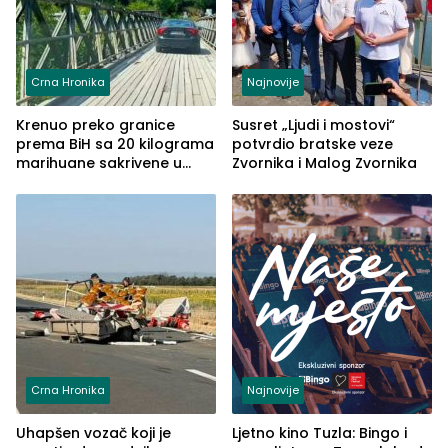
Crna Hronika
Najnovije
Krenuo preko granice
Susret „Ljudi i mostovi“
prema BiH sa 20 kilograma
potvrdio bratske veze
marihuane sakrivene u
Zvornika i Malog Zvornika
automobilu
Crna Hronika
Najnovije
Uhapšen vozač koji je
Ljetno kino Tuzla: Bingo i