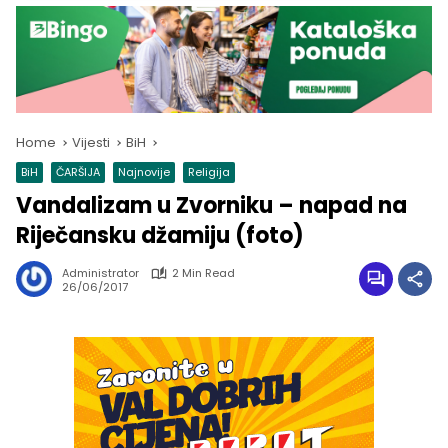
Home
Vijesti
BiH
BiH
ČARŠIJA
Najnovije
Religija
Vandalizam u Zvorniku – napad na
Riječansku džamiju (foto)
Administrator
2 Min Read
26/06/2017