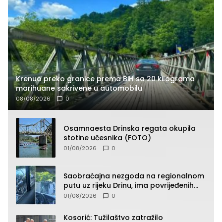
Krenuo preko granice prema BiH sa 20 kilograma
marihuane sakrivene u automobilu
08/08/2026
0
Osamnaesta Drinska regata okupila
stotine učesnika (FOTO)
01/08/2026
0
Saobraćajna nezgoda na regionalnom
putu uz rijeku Drinu, ima povrijeđenih
lica (FOTO)
01/08/2026
0
Kosorić: Tužilaštvo zatražilo