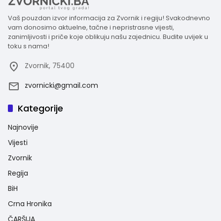
Vaš pouzdan izvor informacija za Zvornik i regiju! Svakodnevno
vam donosimo aktuelne, tačne i nepristrasne vijesti,
zanimljivosti i priče koje oblikuju našu zajednicu. Budite uvijek u
toku s nama!
Zvornik, 75400
zvornicki@gmail.com
Kategorije
Najnovije
Vijesti
Zvornik
Regija
BiH
Crna Hronika
ČARŠIJA