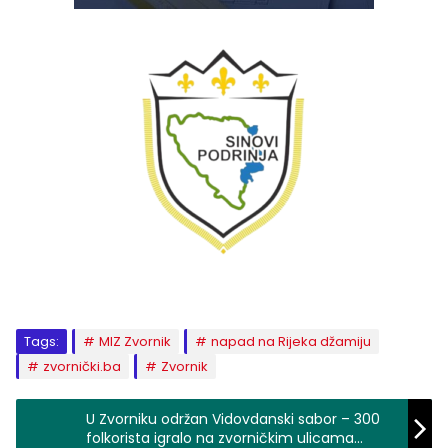
Tags:
MIZ Zvornik
napad na Rijeka džamiju
zvornički.ba
Zvornik
U Zvorniku održan Vidovdanski sabor – 300
folkorista igralo na zvorničkim ulicama