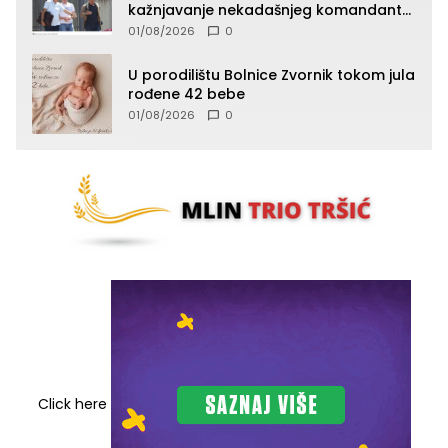
kažnjavanje nekadašnjeg komandanta
Vlaseničke brigade
01/08/2026
0
U porodilištu Bolnice Zvornik tokom jula
rođene 42 bebe
01/08/2026
0
Click here