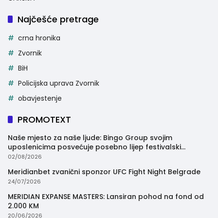
Najčešće pretrage
crna hronika
Zvornik
BiH
Policijska uprava Zvornik
obavjestenje
PROMOTEXT
Naše mjesto za naše ljude: Bingo Group svojim
uposlenicima posvećuje posebno lijep festivalski
trenutak
02/08/2026
Meridianbet zvanični sponzor UFC Fight Night Belgrade
24/07/2026
MERIDIAN EXPANSE MASTERS: Lansiran pohod na fond od
2.000 KM
20/06/2026