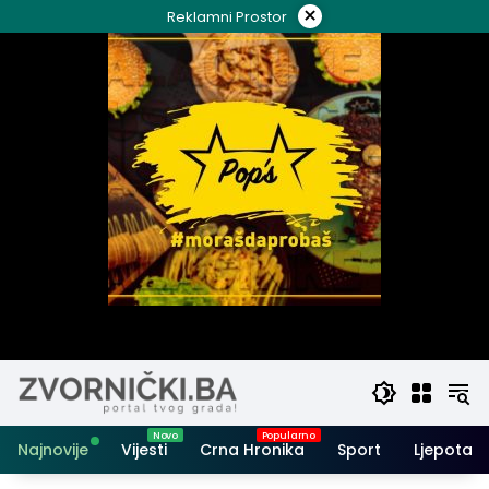
Skip
×
Reklamni Prostor
to
content
Najnovije
Vijesti
Crna Hronika
Sport
Ljepota i 