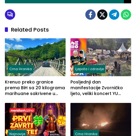
(FOTO+VIDEO)
Related Posts
Crna Hronika
Ljepota i zdravlje
Krenuo preko granice
Posljednji dan
prema BiH sa 20 kilograma
manifestacije Zvorničko
marihuane sakrivene u
ljeto, veliki koncert YU
automobilu
grupe zatvara program
ove godine
Najnovije
Crna Hronika