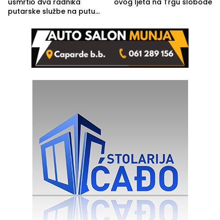
usmrtio dva radnika
ovog ljeta na Trgu slobode
putarske službe na putu
od Loznice prema Šapcu
(FOTO)