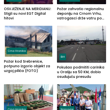
OSVJEŽENJE NA MERIDIANU:
Požar zahvatio regionalnu
Stigli su novi EGT Digital
deponiju na Crnom Vrhu,
hitovi
vatrogasci drže vatru pod
kontrolom (FOTO)
Crna Hronika
BiH
Požar kod Srebrenice,
potpuno izgorio objekt za
Pokušao podmititi carinika
uzgoj pilića (FOTO)
u Orašju sa 50 KM, dobio
osuđujuću presudu
Crna Hronika
Najnovije