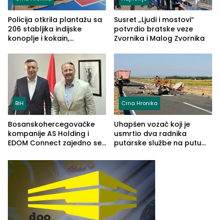
Policija otkrila plantažu sa
Susret „Ljudi i mostovi“
206 stabljika indijske
potvrdio bratske veze
konoplje i kokain,
Zvornika i Malog Zvornika
uhapšena jedna osoba
(FOTO)
BiH
Crna Hronika
Bosanskohercegovačke
Uhapšen vozač koji je
kompanije AS Holding i
usmrtio dva radnika
EDOM Connect zajedno se
putarske službe na putu
šire na tržište Maroka
od Loznice prema Šapcu
(FOTO)