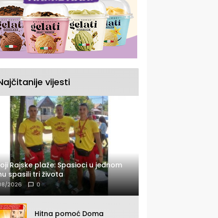
Najčitanije vijesti
oji Rajske plaže: Spasioci u jednom
u spasili tri života
08/2026
0
Hitna pomoć Doma