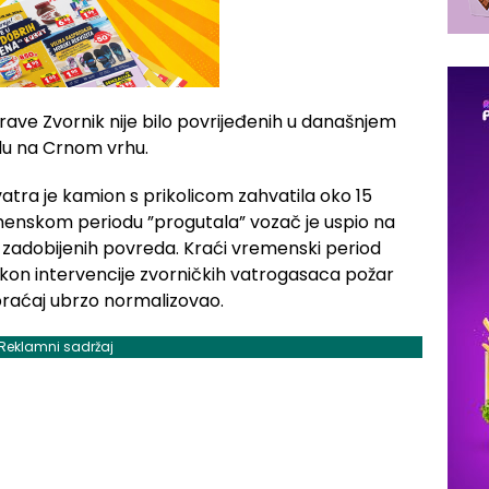
rave Zvornik nije bilo povrijeđenih u današnjem
u na Crnom vrhu.
ra je kamion s prikolicom zahvatila oko 15
enskom periodu ”progutala” vozač je uspio na
bez zadobijenih povreda. Kraći vremenski period
nakon intervencije zvorničkih vatrogasaca požar
braćaj ubrzo normalizovao.
Reklamni sadržaj