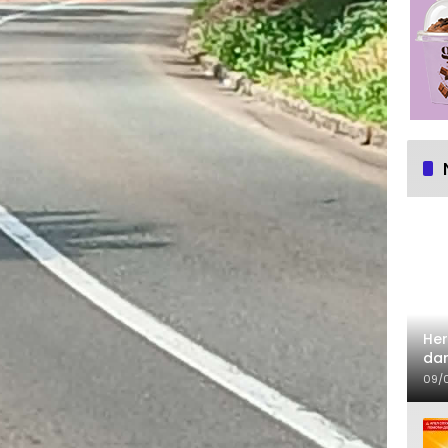
Her
dan
09/