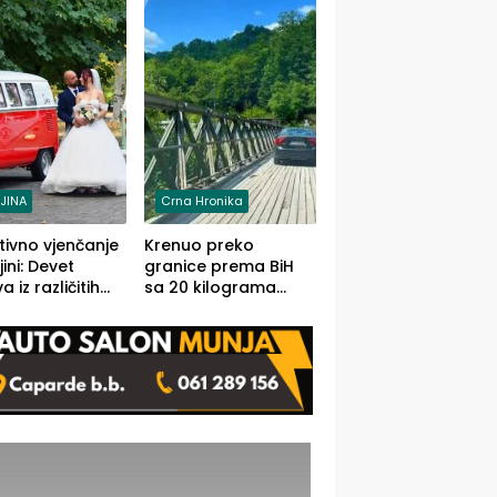
grama (FOTO)
LJINA
Crna Hronika
tivno vjenčanje
Krenuo preko
ljini: Devet
granice prema BiH
 iz različitih
sa 20 kilograma
va BiH
marihuane sakrivene
orilo
u automobilu
onosno da