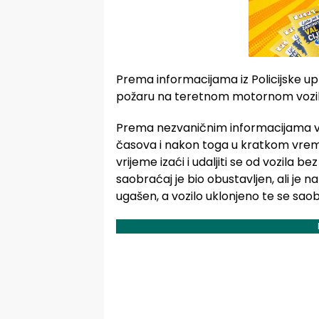
Prema informacijama iz Policijske up
požaru na teretnom motornom vozil
Prema nezvaničnim informacijama vat
časova i nakon toga u kratkom vrem
vrijeme izaći i udaljiti se od vozila 
saobraćaj je bio obustavljen, ali je 
ugašen, a vozilo uklonjeno te se sao