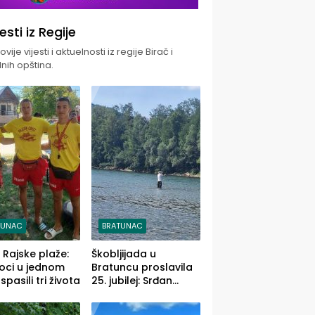
jesti iz Regije
vije vijesti i aktuelnosti iz regije Birač i
nih opština.
TUNAC
BRATUNAC
i Rajske plaže:
Škobljijada u
oci u jednom
Bratuncu proslavila
pasili tri života
25. jubilej: Srđan
Vasić pobjednik sa
ulovom od 2.040