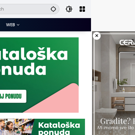
WEB
×