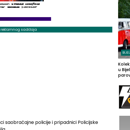
j reklamnog sadržaja
BIJE
Kolek
u Bije
parova
grado
izgov
sudb
i saobraćajne policije i pripadnici Policijske
la.