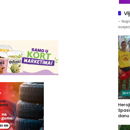
Vi
– Najno
susjed
BRA
Heroj
Spasi
danu s