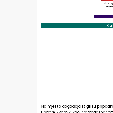
Kra
Na mjesto događaja stigli su pripadnic
uprave Zvornik, kao i vatrogasna vozi