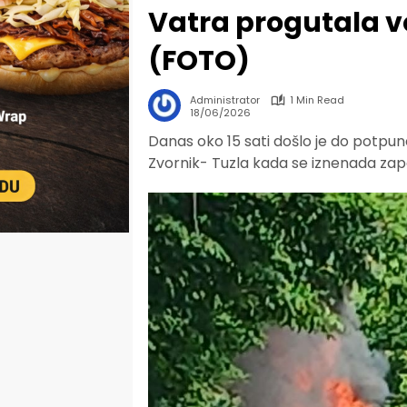
Vatra progutala v
(FOTO)
Administrator
1 Min Read
18/06/2026
Danas oko 15 sati došlo je do potp
Zvornik- Tuzla kada se iznenada zapa