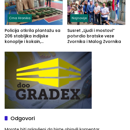
Crna Hronika
Najnovije
Policija otkrila plantažu sa
Susret „Ljudi i mostovi“
206 stabljika indijske
potvrdio bratske veze
konoplje i kokain,
Zvornika i Malog Zvornika
uhapšena jedna osoba
(FOTO)
Odgovori
Morate biti
prijavljeni
da biste objavili komentar.