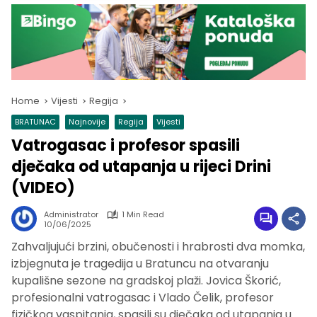
Home
Vijesti
Regija
BRATUNAC
Najnovije
Regija
Vijesti
Vatrogasac i profesor spasili
dječaka od utapanja u rijeci Drini
(VIDEO)
Administrator
1 Min Read
10/06/2025
Zahvaljujući brzini, obučenosti i hrabrosti dva momka,
izbjegnuta je tragedija u Bratuncu na otvaranju
kupališne sezone na gradskoj plaži. Jovica Škorić,
profesionalni vatrogasac i Vlado Čelik, profesor
fizičkog vaspitanja, spasili su dječaka od utapanja u