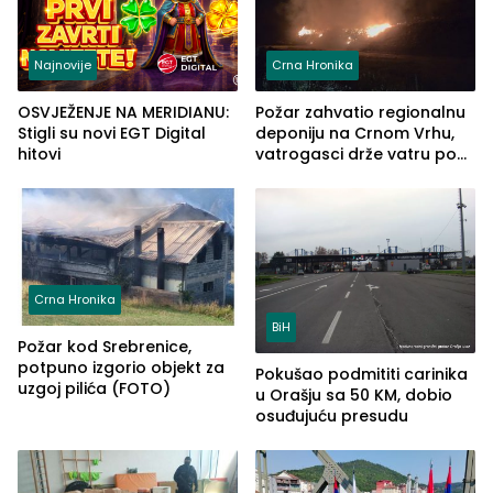
Najnovije
Crna Hronika
OSVJEŽENJE NA MERIDIANU:
Požar zahvatio regionalnu
Stigli su novi EGT Digital
deponiju na Crnom Vrhu,
hitovi
vatrogasci drže vatru pod
kontrolom (FOTO)
Crna Hronika
BiH
Požar kod Srebrenice,
potpuno izgorio objekt za
Pokušao podmititi carinika
uzgoj pilića (FOTO)
u Orašju sa 50 KM, dobio
osuđujuću presudu