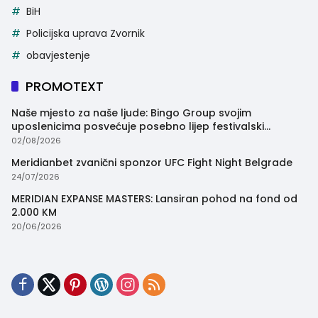
BiH
Policijska uprava Zvornik
obavjestenje
PROMOTEXT
Naše mjesto za naše ljude: Bingo Group svojim
uposlenicima posvećuje posebno lijep festivalski
trenutak
02/08/2026
Meridianbet zvanični sponzor UFC Fight Night Belgrade
24/07/2026
MERIDIAN EXPANSE MASTERS: Lansiran pohod na fond od
2.000 KM
20/06/2026