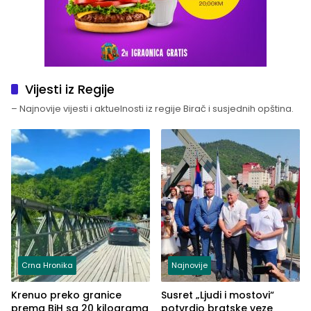
Vijesti iz Regije
– Najnovije vijesti i aktuelnosti iz regije Birač i susjednih opština.
Crna Hronika
Najnovije
Krenuo preko granice
Susret „Ljudi i mostovi“
prema BiH sa 20 kilograma
potvrdio bratske veze