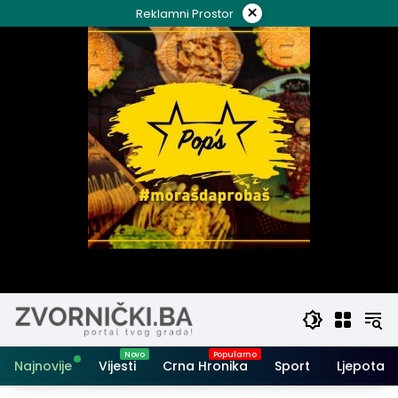
Skip
×
Reklamni Prostor
to
content
Najnovije
Vijesti
Crna Hronika
Sport
Ljepota i 