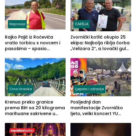
Najnovije
ČARŠIJA
Rajko Pajić iz Roćevića
Zvornički kotlić okupio 25
vratio torbicu s novcem i
ekipa: Najbolja riblja čorba
pasošima – spasio
„Velizara 2“, a lovački gulaš
porodično ljetovanje u
„Red i Zaprska“ (FOTO)
Grčkoj
Crna Hronika
Ljepota i zdravlje
Krenuo preko granice
Posljednji dan
prema BiH sa 20 kilograma
manifestacije Zvorničko
marihuane sakrivene u
ljeto, veliki koncert YU
automobilu
grupe zatvara program
ove godine