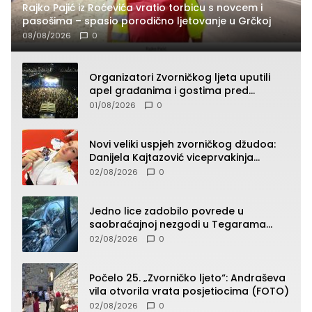
Rajko Pajić iz Roćevića vratio torbicu s novcem i
pasošima – spasio porodično ljetovanje u Grčkoj
08/08/2026
0
Organizatori Zvorničkog ljeta uputili
apel građanima i gostima pred
početak koncertnog programa
01/08/2026
0
Novi veliki uspjeh zvorničkog džudoa:
Danijela Kajtazović viceprvakinja
Balkana u seniorskoj konkurenciji
02/08/2026
0
Jedno lice zadobilo povrede u
saobraćajnoj nezgodi u Tegarama
(FOTO)
02/08/2026
0
Počelo 25. „Zvorničko ljeto“: Andraševa
vila otvorila vrata posjetiocima (FOTO)
02/08/2026
0