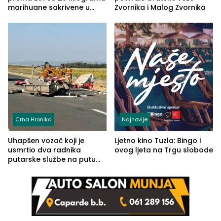
marihuane sakrivene u
Zvornika i Malog Zvornika
automobilu
Crna Hronika
Najnovije
Uhapšen vozač koji je
Ljetno kino Tuzla: Bingo i
usmrtio dva radnika
ovog ljeta na Trgu slobode
putarske službe na putu
od Loznice prema Šapcu
(FOTO)