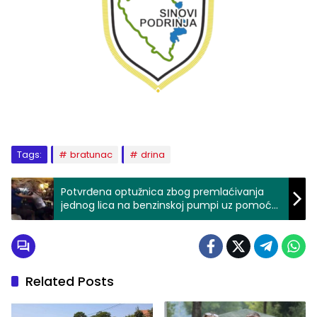
Tags:
bratunac
drina
Potvrđena optužnica zbog premlaćivanja
jednog lica na benzinskoj pumpi uz pomoć
maloljetnog lica
Related Posts