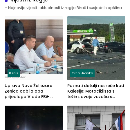
– Najnovije vijesti i aktuelnosti iz regije Birač i susjednih opština.
Biznis
Crna Hronika
Uprava Nove Željezare
Poznati detalji nesreće kod
Zenica odbila oba
Kalesije: Motociklista s
prijedloga Vlade FBiH:
težim, dvoje vozača s
Ustrajni da je stečaj jedino
lakšim povredama
rješenje