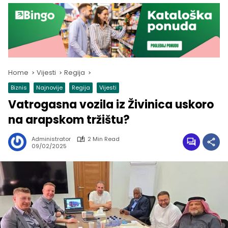
Home
Vijesti
Regija
Biznis
Najnovije
Regija
Vijesti
Vatrogasna vozila iz Živinica uskoro
na arapskom tržištu?
Administrator
2 Min Read
09/02/2025