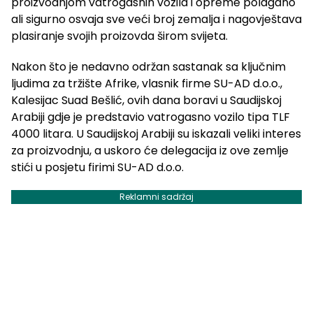
proizvodnjom vatrogasnih vozila i opreme polagano
ali sigurno osvaja sve veći broj zemalja i nagovještava
plasiranje svojih proizovda širom svijeta.
Nakon što je nedavno održan sastanak sa ključnim
ljudima za tržište Afrike, vlasnik firme SU-AD d.o.o.,
Kalesijac Suad Bešlić, ovih dana boravi u Saudijskoj
Arabiji gdje je predstavio vatrogasno vozilo tipa TLF
4000 litara. U Saudijskoj Arabiji su iskazali veliki interes
za proizvodnju, a uskoro će delegacija iz ove zemlje
stići u posjetu firimi SU-AD d.o.o.
Reklamni sadržaj