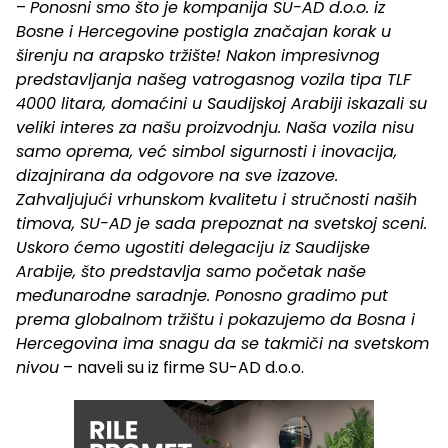
–
Ponosni smo što je kompanija SU-AD d.o.o. iz
Bosne i Hercegovine postigla značajan korak u
širenju na arapsko tržište! Nakon impresivnog
predstavljanja našeg vatrogasnog vozila tipa TLF
4000 litara, domaćini u Saudijskoj Arabiji iskazali su
veliki interes za našu proizvodnju. Naša vozila nisu
samo oprema, već simbol sigurnosti i inovacija,
dizajnirana da odgovore na sve izazove.
Zahvaljujući vrhunskom kvalitetu i stručnosti naših
timova, SU-AD je sada prepoznat na svetskoj sceni.
Uskoro ćemo ugostiti delegaciju iz Saudijske
Arabije, što predstavlja samo početak naše
međunarodne saradnje. Ponosno gradimo put
prema globalnom tržištu i pokazujemo da Bosna i
Hercegovina ima snagu da se takmiči na svetskom
nivou
– naveli su iz firme SU-AD d.o.o.