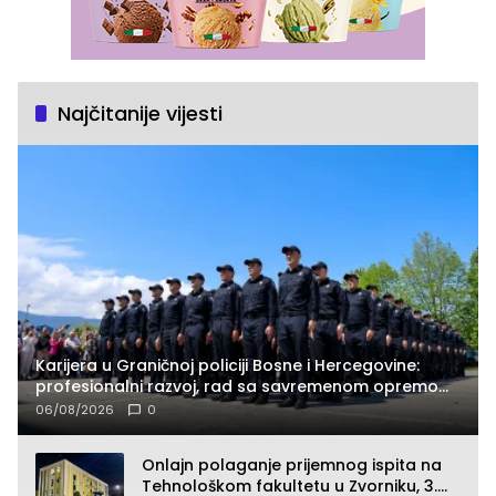
Najčitanije vijesti
Karijera u Graničnoj policiji Bosne i Hercegovine:
profesionalni razvoj, rad sa savremenom opremom
i služba građanima
06/08/2026
0
Onlajn polaganje prijemnog ispita na
Tehnološkom fakultetu u Zvorniku, 3.