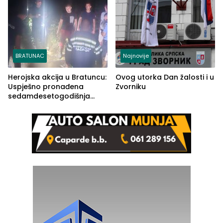
BRATUNAC
Najnovije
Herojska akcija u Bratuncu:
Ovog utorka Dan žalosti i u
Uspješno pronađena
Zvorniku
sedamdesetogodišnja
Ivanka Lazić, rodom iz
Kravice.