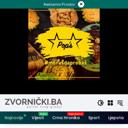
Skip
×
Reklamni Prostor
to
content
Najnovije
Vijesti
Crna Hronika
Sport
Ljepota i 