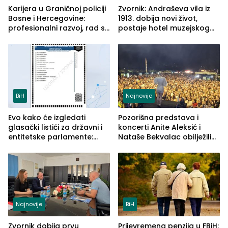
Karijera u Graničnoj policiji
Zvornik: Andraševa vila iz
Bosne i Hercegovine:
1913. dobija novi život,
profesionalni razvoj, rad sa
postaje hotel muzejskog
savremenom opremom i
tipa
služba građanima
BiH
Najnovije
Evo kako će izgledati
Pozorišna predstava i
glasački listići za državni i
koncerti Anite Aleksić i
entitetske parlamente:
Nataše Bekvalac obilježili
Najveće izmjene biće
četvrto veče Zvorničkog
vidljive na njima
ljeta (FOTO)
Najnovije
BiH
Zvornik dobija prvu
Prijevremena penzija u FBiH: