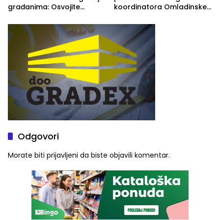
građanima: Osvojite
koordinatora Omladinske
ulaznice za koncert Petra
škole
Graše
Odgovori
Morate biti
prijavljeni
da biste objavili komentar.