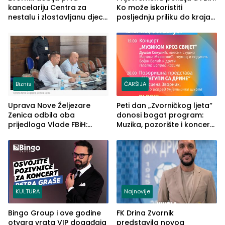
kancelariju Centra za
Ko može iskoristiti
nestalu i zlostavljanu djecu
posljednju priliku do kraja
u RS-u
2026. godine
Biznis
ČARŠIJA
Uprava Nove Željezare
Peti dan „Zvorničkog ljeta“
Zenica odbila oba
donosi bogat program:
prijedloga Vlade FBiH:
Muzika, pozorište i koncert
Ustrajni da je stečaj jedino
Stoje
rješenje
KULTURA
Najnovije
Bingo Group i ove godine
FK Drina Zvornik
otvara vrata VIP događaja
predstavila novog