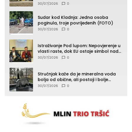
septembra u 9.00 časova
30/07/2026
0
Sudar kod Kladnja: Jedna osoba
poginula, troje povrijeđenih (FOTO)
30/07/2026
0
Istraživanje Pod lupom: Nepovjerenje u
vlasti raste, dok EU ostaje simbol nade
građana
30/07/2026
0
Stručnjak kaže da je mineralna voda
bolja od obične, ali postoji i bolje
rješenje
30/07/2026
0