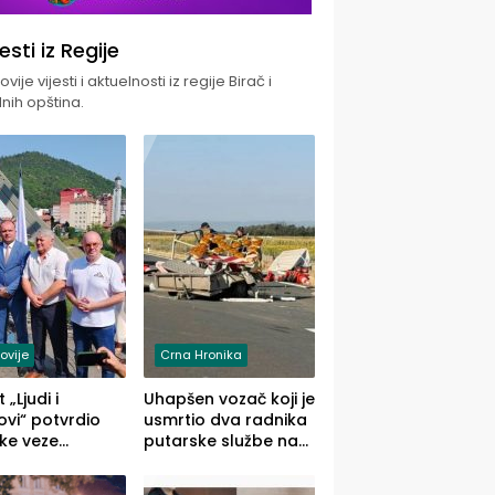
jesti iz Regije
vije vijesti i aktuelnosti iz regije Birač i
nih opština.
ovije
Crna Hronika
 „Ljudi i
Uhapšen vozač koji je
vi“ potvrdio
usmrtio dva radnika
ke veze
putarske službe na
ika i Malog
putu od Loznice
ika
prema Šapcu