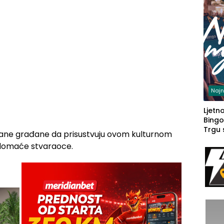
Najn
Ljetno
Bingo
Trgu
ovane građane da prisustvuju ovom kulturnom
 domaće stvaraoce.