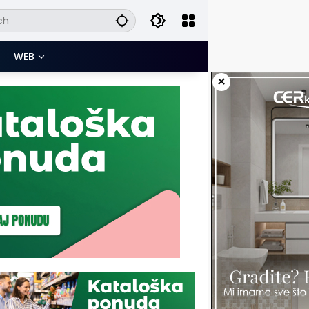
WEB
×