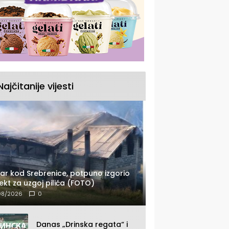
Najčitanije vijesti
ar kod Srebrenice, potpuno izgorio
ekt za uzgoj pilića (FOTO)
08/2026
0
Danas „Drinska regata“ i