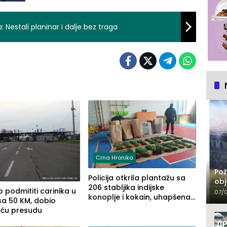
 Nestali planinar i dalje bez traga
Crna Hronika
Pož
Policija otkrila plantažu sa
obj
206 stabljika indijske
 podmititi carinika u
07/
konoplje i kokain, uhapšena
sa 50 KM, dobio
jedna osoba (FOTO)
uću presudu