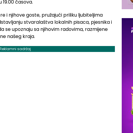
 19.00 časova.
i njihove goste, pružajući priliku ljubiteljima
dstavljanju stvaralaštva lokalnih pisaca, pjesnika i
u da se upoznaju sa njihovim radovima, razmijene
ene našeg kraja.
Reklamni sadržaj