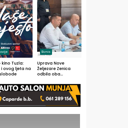
(FOTO)
ovije
Biznis
 kino Tuzla:
Uprava Nove
 i ovog ljeta na
Željezare Zenica
 slobode
odbila oba
prijedloga Vlade
FBiH: Ustrajni da je
stečaj jedino rješenje