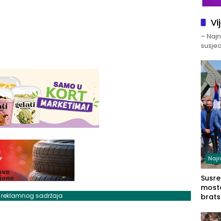
Vi
– Najno
susjed
Najn
Susret
mosto
j reklamnog sadržaja
brats
Zvorn
Zvorn