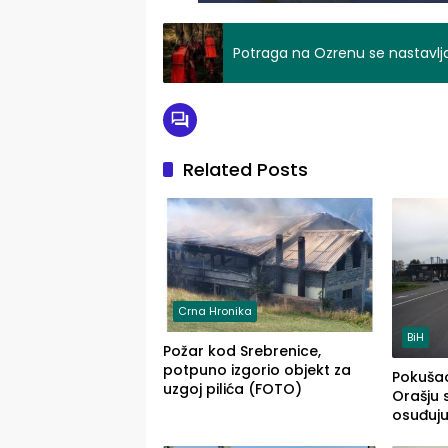
Potraga na Ozrenu se nastavlja:
Related Posts
Crna Hronika
BiH
Požar kod Srebrenice,
potpuno izgorio objekt za
Pokušao
uzgoj pilića (FOTO)
Orašju 
osuđuj