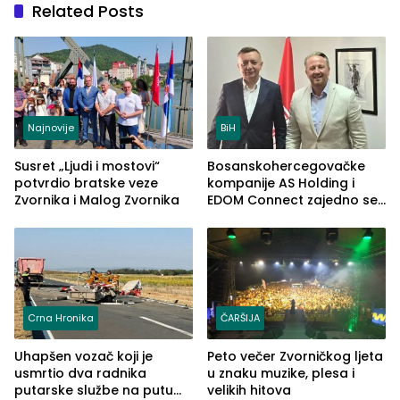
Related Posts
Najnovije
BiH
Susret „Ljudi i mostovi“
Bosanskohercegovačke
potvrdio bratske veze
kompanije AS Holding i
Zvornika i Malog Zvornika
EDOM Connect zajedno se
šire na tržište Maroka
Crna Hronika
ČARŠIJA
Uhapšen vozač koji je
Peto večer Zvorničkog ljeta
usmrtio dva radnika
u znaku muzike, plesa i
putarske službe na putu
velikih hitova