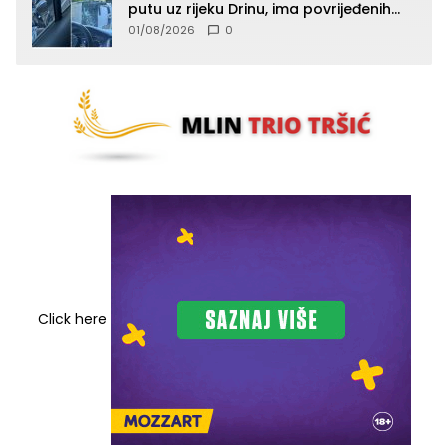
putu uz rijeku Drinu, ima povrijeđenih
lica (FOTO)
01/08/2026
0
Click here