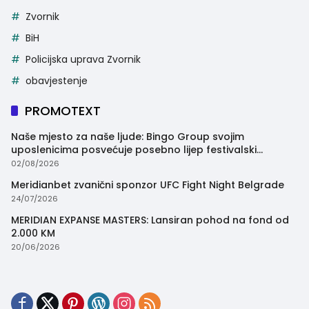
Zvornik
BiH
Policijska uprava Zvornik
obavjestenje
PROMOTEXT
Naše mjesto za naše ljude: Bingo Group svojim
uposlenicima posvećuje posebno lijep festivalski
trenutak
02/08/2026
Meridianbet zvanični sponzor UFC Fight Night Belgrade
24/07/2026
MERIDIAN EXPANSE MASTERS: Lansiran pohod na fond od
2.000 KM
20/06/2026