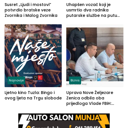
Susret „Ljudi i mostovi“
Uhapšen vozač koji je
potvrdio bratske veze
usmrtio dva radnika
Zvornika i Malog Zvornika
putarske službe na putu
od Loznice prema Šapcu
(FOTO)
Najnovije
Biznis
Ljetno kino Tuzla: Bingo i
Uprava Nove Željezare
ovog ljeta na Trgu slobode
Zenica odbila oba
prijedloga Vlade FBiH:
Ustrajni da je stečaj jedino
rješenje