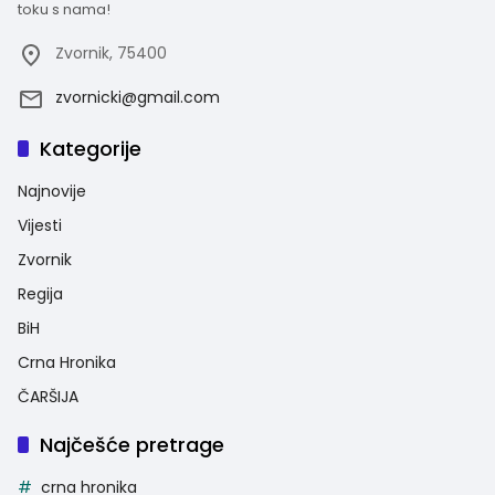
toku s nama!
Zvornik, 75400
zvornicki@gmail.com
Kategorije
Najnovije
Vijesti
Zvornik
Regija
BiH
Crna Hronika
ČARŠIJA
Najčešće pretrage
crna hronika