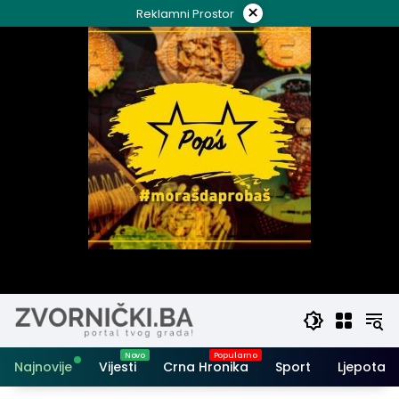
Skip
×
Reklamni Prostor
to
content
Najnovije
Vijesti
Crna Hronika
Sport
Ljepota i 