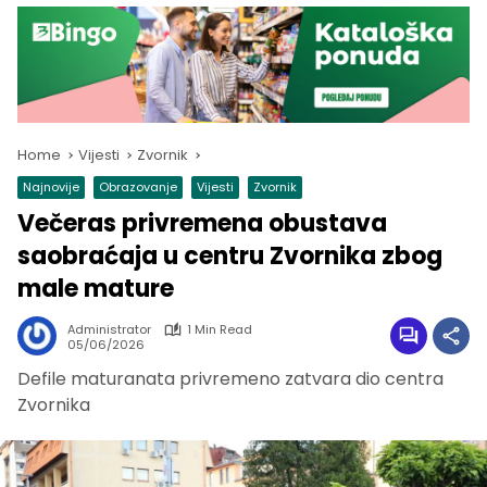
Home
Vijesti
Zvornik
Najnovije
Obrazovanje
Vijesti
Zvornik
Večeras privremena obustava
saobraćaja u centru Zvornika zbog
male mature
Administrator
1 Min Read
05/06/2026
Defile maturanata privremeno zatvara dio centra
Zvornika