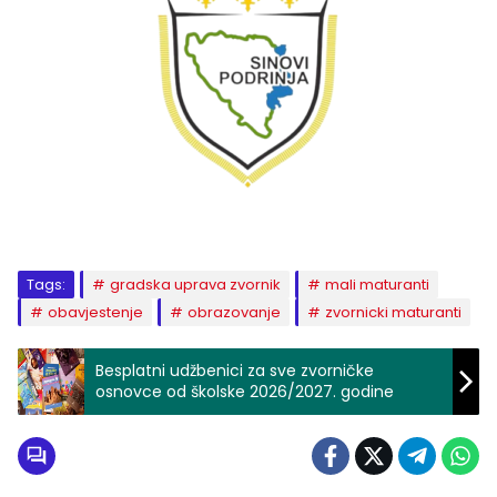
Tags:
gradska uprava zvornik
mali maturanti
obavjestenje
obrazovanje
zvornicki maturanti
Besplatni udžbenici za sve zvorničke
osnovce od školske 2026/2027. godine