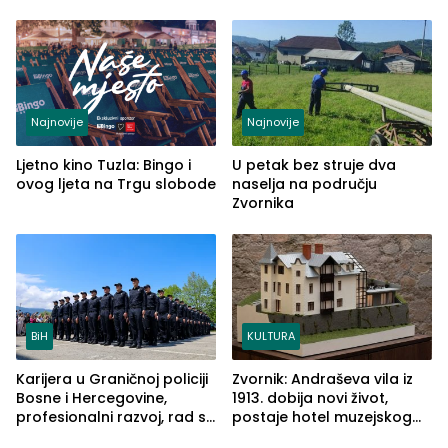
od Loznice prema Šapcu
(FOTO)
Najnovije
Najnovije
Ljetno kino Tuzla: Bingo i
U petak bez struje dva
ovog ljeta na Trgu slobode
naselja na području
Zvornika
BiH
KULTURA
Karijera u Graničnoj policiji
Zvornik: Andraševa vila iz
Bosne i Hercegovine,
1913. dobija novi život,
profesionalni razvoj, rad sa
postaje hotel muzejskog
savremenom opremom i
tipa