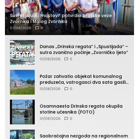
Susret „Ljudi i mostovi“ potvrdio bratske veze
Zvornika i Malog Zvornika
07/08/2026
0
Danas „Drinska regata“ i „Spustijada“ –
sutra zvanično počinje „Zvorničko ljeto“
01/08/2026
0
Požar zahvatio objekat komunalnog
preduzeća, vatrogasci dva sata gasili
vatru (FOTO)
01/08/2026
0
Osamnaesta Drinska regata okupila
stotine učesnika (FOTO)
01/08/2026
0
Saobraćajna nezgoda na regionalnom