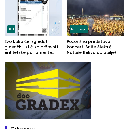
služba građanima
BiH
Najnovije
Evo kako će izgledati
Pozorišna predstava i
glasački listići za državni i
koncerti Anite Aleksić i
entitetske parlamente:
Nataše Bekvalac obilježili
Najveće izmjene biće
četvrto veče Zvorničkog
vidljive na njima
ljeta (FOTO)
Odgovori