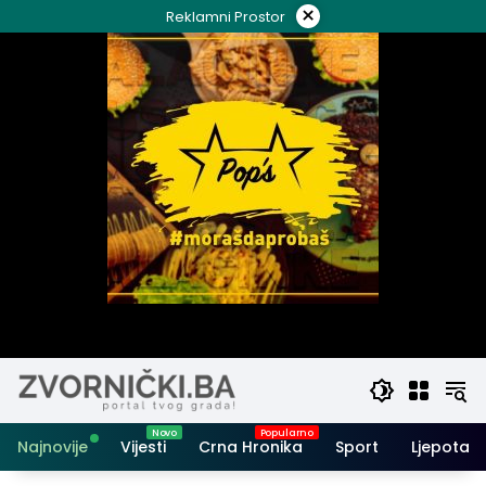
Skip
×
Reklamni Prostor
to
content
Najnovije
Vijesti
Crna Hronika
Sport
Ljepota i 