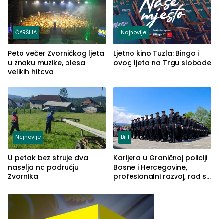
ČARŠIJA
Najnovije
Peto večer Zvorničkog ljeta
Ljetno kino Tuzla: Bingo i
u znaku muzike, plesa i
ovog ljeta na Trgu slobode
velikih hitova
Najnovije
BiH
U petak bez struje dva
Karijera u Graničnoj policiji
naselja na području
Bosne i Hercegovine,
Zvornika
profesionalni razvoj, rad sa
savremenom opremom i
služba građanima