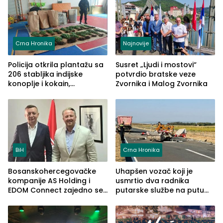
Crna Hronika
Najnovije
Policija otkrila plantažu sa
Susret „Ljudi i mostovi“
206 stabljika indijske
potvrdio bratske veze
konoplje i kokain,
Zvornika i Malog Zvornika
uhapšena jedna osoba
(FOTO)
BiH
Crna Hronika
Bosanskohercegovačke
Uhapšen vozač koji je
kompanije AS Holding i
usmrtio dva radnika
EDOM Connect zajedno se
putarske službe na putu
šire na tržište Maroka
od Loznice prema Šapcu
(FOTO)