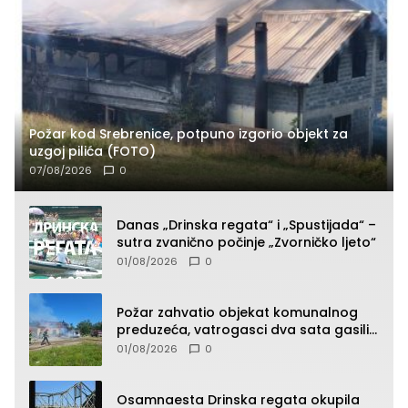
Požar kod Srebrenice, potpuno izgorio objekt za
uzgoj pilića (FOTO)
07/08/2026
0
Danas „Drinska regata“ i „Spustijada“ –
sutra zvanično počinje „Zvorničko ljeto“
01/08/2026
0
Požar zahvatio objekat komunalnog
preduzeća, vatrogasci dva sata gasili
vatru (FOTO)
01/08/2026
0
Osamnaesta Drinska regata okupila