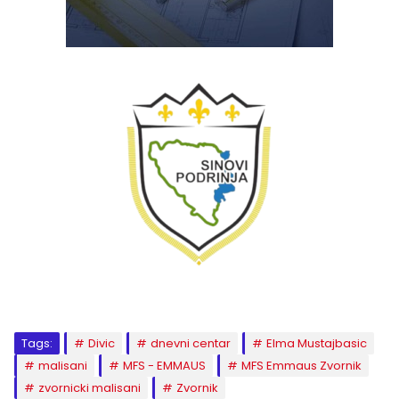
Tags:
Divic
dnevni centar
Elma Mustajbasic
malisani
MFS - EMMAUS
MFS Emmaus Zvornik
zvornicki malisani
Zvornik