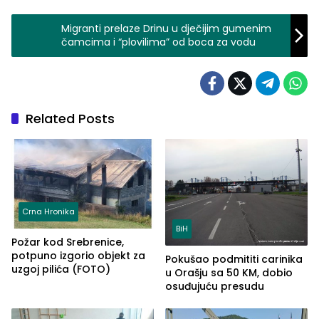
Migranti prelaze Drinu u dječijim gumenim
čamcima i “plovilima” od boca za vodu
Related Posts
Crna Hronika
BiH
Požar kod Srebrenice,
potpuno izgorio objekt za
Pokušao podmititi carinika
uzgoj pilića (FOTO)
u Orašju sa 50 KM, dobio
osuđujuću presudu