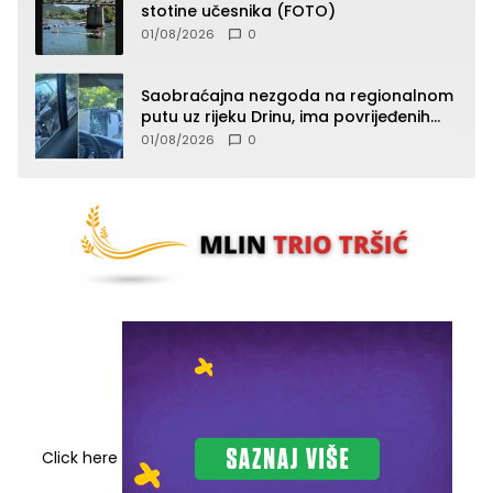
stotine učesnika (FOTO)
01/08/2026
0
Saobraćajna nezgoda na regionalnom
putu uz rijeku Drinu, ima povrijeđenih
lica (FOTO)
01/08/2026
0
Click here