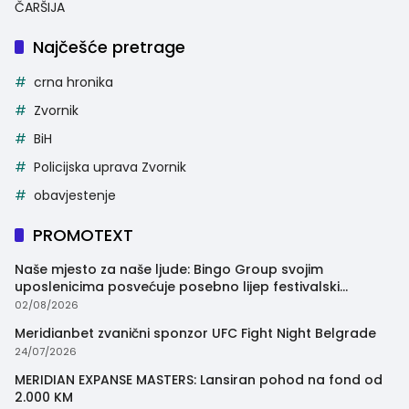
ČARŠIJA
Najčešće pretrage
crna hronika
Zvornik
BiH
Policijska uprava Zvornik
obavjestenje
PROMOTEXT
Naše mjesto za naše ljude: Bingo Group svojim
uposlenicima posvećuje posebno lijep festivalski
trenutak
02/08/2026
Meridianbet zvanični sponzor UFC Fight Night Belgrade
24/07/2026
MERIDIAN EXPANSE MASTERS: Lansiran pohod na fond od
2.000 KM