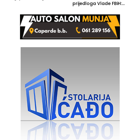
prijedloga Vlade FBiH:
Ustrajni da je stečaj jedino
rješenje