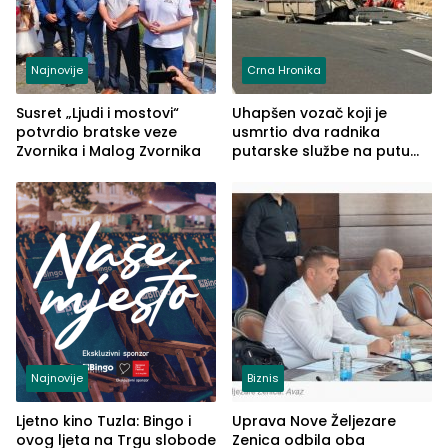
Najnovije
Crna Hronika
Susret „Ljudi i mostovi“
Uhapšen vozač koji je
potvrdio bratske veze
usmrtio dva radnika
Zvornika i Malog Zvornika
putarske službe na putu
od Loznice prema Šapcu
(FOTO)
Najnovije
Biznis
Ljetno kino Tuzla: Bingo i
Uprava Nove Željezare
ovog ljeta na Trgu slobode
Zenica odbila oba