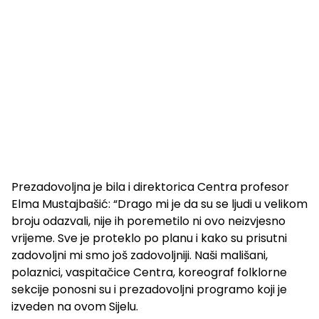
Prezadovoljna je bila i direktorica Centra profesor
Elma Mustajbašić: “Drago mi je da su se ljudi u velikom
broju odazvali, nije ih poremetilo ni ovo neizvjesno
vrijeme. Sve je proteklo po planu i kako su prisutni
zadovoljni mi smo još zadovoljniji. Naši mališani,
polaznici, vaspitačice Centra, koreograf folklorne
sekcije ponosni su i prezadovoljni programo koji je
izveden na ovom Sijelu.