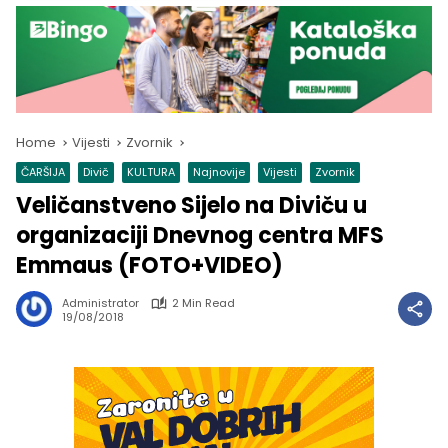
Home
Vijesti
Zvornik
ČARŠIJA
Divič
KULTURA
Najnovije
Vijesti
Zvornik
Veličanstveno Sijelo na Diviču u
organizaciji Dnevnog centra MFS
Emmaus (FOTO+VIDEO)
Administrator
2 Min Read
19/08/2018