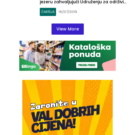
jezeru zahvaljujući Udruženju za održivi
povratak (VIDEO)
ČARŠIJA
16/07/2019
View More