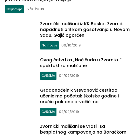
Najnovije
12/10/2019
Zvornički mališani iz KK Basket Zvornik
napadnuti prilikom gosotvanja u Novom
Sadu, Gajić ogorčen
Najnovije
06/10/2019
Ovog četvrtka „Noć čuda u Zvorniku“
spektakl za mališane
ČARŠIJA
04/09/2019
Gradonačelnik Stevanović čestitao
učenicima početak školske godine i
uručio poklone prvačićima
ČARŠIJA
02/09/2019
Zvornički mališani se vratili sa
besplatnog kampovanja na Boračkom