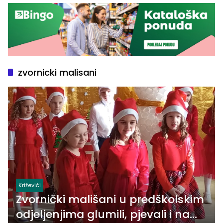
zvornicki malisani
Križevići
Zvornički mališani u predškolskim
odjeljenjima glumili, pjevali i na