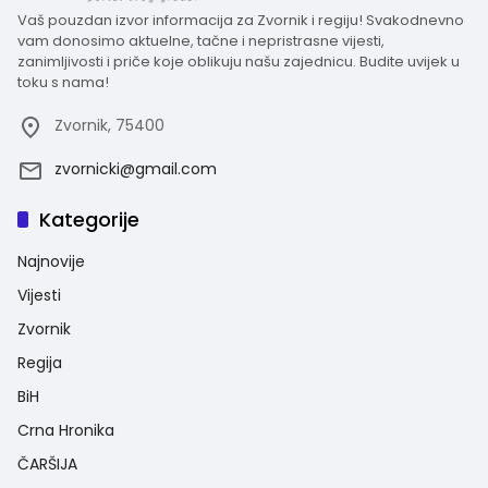
Vaš pouzdan izvor informacija za Zvornik i regiju! Svakodnevno
vam donosimo aktuelne, tačne i nepristrasne vijesti,
zanimljivosti i priče koje oblikuju našu zajednicu. Budite uvijek u
toku s nama!
Zvornik, 75400
zvornicki@gmail.com
Kategorije
Najnovije
Vijesti
Zvornik
Regija
BiH
Crna Hronika
ČARŠIJA