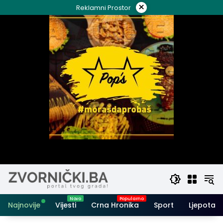
Skip
×
Reklamni Prostor
to
content
Najnovije
Vijesti
Crna Hronika
Sport
Ljepota i 