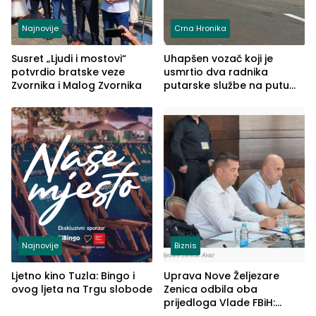
Najnovije
Crna Hronika
Susret „Ljudi i mostovi“
Uhapšen vozač koji je
potvrdio bratske veze
usmrtio dva radnika
Zvornika i Malog Zvornika
putarske službe na putu
od Loznice prema Šapcu
(FOTO)
Najnovije
Biznis
Ljetno kino Tuzla: Bingo i
Uprava Nove Željezare
ovog ljeta na Trgu slobode
Zenica odbila oba
prijedloga Vlade FBiH:
Ustrajni da je stečaj jedino