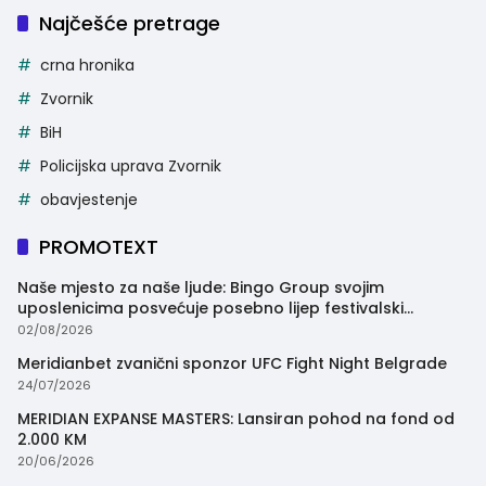
Najčešće pretrage
crna hronika
Zvornik
BiH
Policijska uprava Zvornik
obavjestenje
PROMOTEXT
Naše mjesto za naše ljude: Bingo Group svojim
uposlenicima posvećuje posebno lijep festivalski
trenutak
02/08/2026
Meridianbet zvanični sponzor UFC Fight Night Belgrade
24/07/2026
MERIDIAN EXPANSE MASTERS: Lansiran pohod na fond od
2.000 KM
20/06/2026