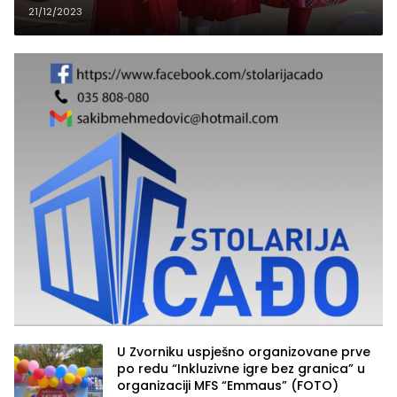
kraju dozvali Deda Mraza sa
21/12/2023
paketićima (FOTO)
U Zvorniku uspješno organizovane prve
po redu “Inkluzivne igre bez granica” u
organizaciji MFS “Emmaus” (FOTO)