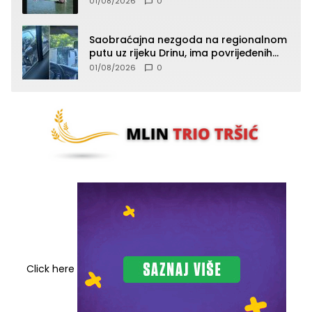
01/08/2026
0
Saobraćajna nezgoda na regionalnom
putu uz rijeku Drinu, ima povrijeđenih
lica (FOTO)
01/08/2026
0
Click here