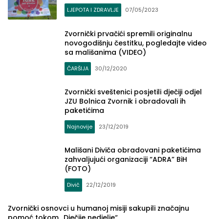
LJEPOTA I ZDRAVLJE
07/05/2023
Zvornički prvačići spremili originalnu
novogodišnju čestitku, pogledajte video
sa mališanima (VIDEO)
ČARŠIJA
30/12/2020
Zvornički sveštenici posjetili dječiji odjel
JZU Bolnica Zvornik i obradovali ih
paketićima
Najnovije
23/12/2019
Mališani Diviča obradovani paketićima
zahvaljujući organizaciji “ADRA” BiH
(FOTO)
Divič
22/12/2019
Zvornički osnovci u humanoj misiji sakupili značajnu
pomoć tokom „Dječije nedjelje“