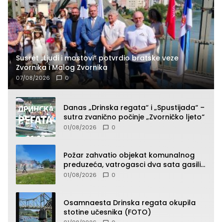
Susret „Ljudi i mostovi“ potvrdio bratske veze
Zvornika i Malog Zvornika
07/08/2026
0
Danas „Drinska regata“ i „Spustijada“ –
sutra zvanično počinje „Zvorničko ljeto“
01/08/2026
0
Požar zahvatio objekat komunalnog
preduzeća, vatrogasci dva sata gasili
vatru (FOTO)
01/08/2026
0
Osamnaesta Drinska regata okupila
stotine učesnika (FOTO)