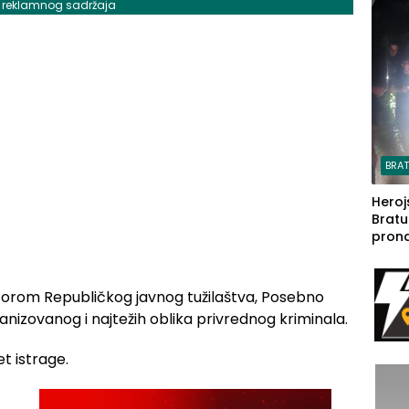
j reklamnog sadržaja
steča
BRA
Heroj
Bratu
pron
seda
a Iva
rodom
zorom Republičkog javnog tužilaštva, Posebno
ganizovanog i najtežih oblika privrednog kriminala.
t istrage.