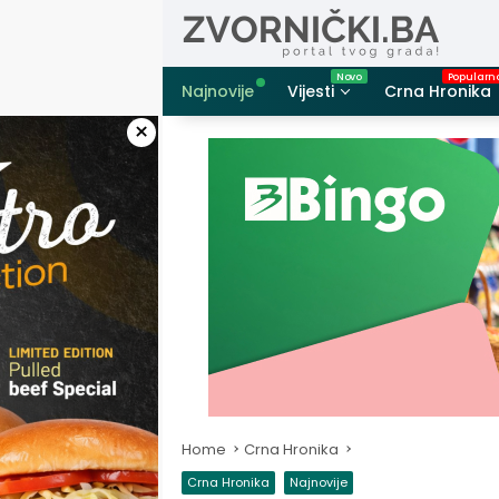
Skip
to
content
Najnovije
Vijesti
Crna Hronika
×
Home
Crna Hronika
Crna Hronika
Najnovije