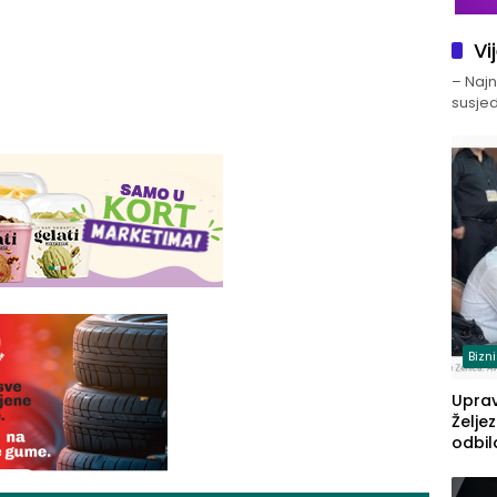
Vi
– Najno
susjed
Bizn
Upra
Želje
odbil
prije
FBiH: 