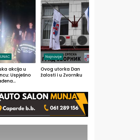
j jedino rješenje
TUNAC
Najnovije
ska akcija u
Ovog utorka Dan
ncu: Uspješno
žalosti i u Zvorniku
ađena
mdesetogodišnj
nka Lazić,
 iz Kravice.