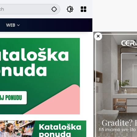
WEB
×