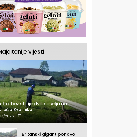
Najčitanije vijesti
etak bez struje dva naselja na
ručju Zvornika
08/2026
0
Britanski gigant ponovo