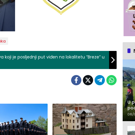
ika
koji je posljednji put viđen na lokalitetu ”Breze” u
U p
pod
06/