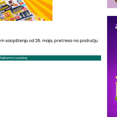
jem saopštenju od 26. maja, pretresa na području
Reklamni sadržaj