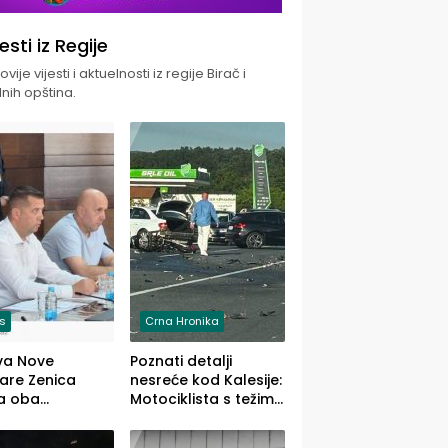
jesti iz Regije
vije vijesti i aktuelnosti iz regije Birač i
nih opština.
is
Crna Hronika
va Nove
Poznati detalji
zare Zenica
nesreće kod Kalesije:
a oba
Motociklista s težim,
dloga Vlade
dvoje vozača s
Ustrajni da je
lakšim povredama