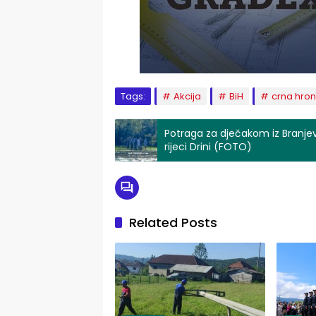
Tags:
Akcija
BiH
crna hron
Potraga za dječakom iz Branjeva 
rijeci Drini (FOTO)
Related Posts